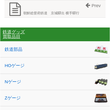
Prev
朝鮮総督府鉄道 京城驛出 横手驛行
鉄道グッズ
買取品目
鉄道部品
HOゲージ
Nゲージ
Zゲージ