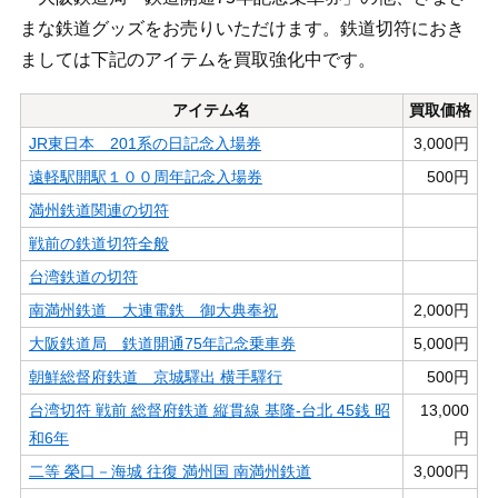
まな鉄道グッズをお売りいただけます。鉄道切符におき
ましては下記のアイテムを買取強化中です。
アイテム名
買取価格
JR東日本 201系の日記念入場券
3,000円
遠軽駅開駅１００周年記念入場券
500円
満州鉄道関連の切符
戦前の鉄道切符全般
台湾鉄道の切符
南満州鉄道 大連電鉄 御大典奉祝
2,000円
大阪鉄道局 鉄道開通75年記念乗車券
5,000円
朝鮮総督府鉄道 京城驛出 横手驛行
500円
台湾切符 戦前 総督府鉄道 縦貫線 基隆-台北 45銭 昭
13,000
和6年
円
二等 榮口－海城 往復 満州国 南満州鉄道
3,000円