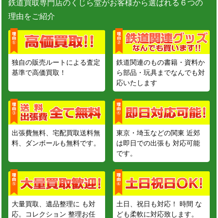
鉄道買取専門店のくじら堂がお客様から選ばれる６つの
理由をご紹介
独自の販売ルートによる査定
鉄道関連のもの書籍・資料か
基準で高価買取！
ら部品・玩具までなんでも対
応いたします
出張費無料、宅配買取送料無
東京・埼玉などの関東 近郊
料、ダンボールも無料です。
は即日での出張も 対応可能
です。
大量買取、遺品整理に も対
土日、祝日も対応！ 時間 な
応。コレクション 整理お任
ども柔軟に対応致します。