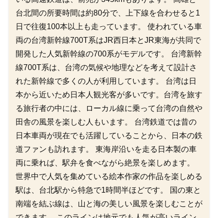
台北間の所要時間は約80分で、上下線を合わせると1
日で往復100本以上も走っています。 使われている車
両の台湾新幹線700T系はJR西日本とJR東海が共同で
開発した人気新幹線の700系がモデルです。 台湾新幹
線700T系は、台湾の気候や地理などを考えて設計さ
れた新幹線で多くの人が利用しています。 台湾は日
本から近いため日本人観光客が多いです。台湾を旅す
る旅行者の中には、ローカル線に乗って台湾の自然や
田舎の風景を楽しむ人もいます。 台湾鉄道では昔の
日本車両が現在でも活躍していることから、日本の鉄
道ファンも訪れます。 東海岸沿いを走る日本製の車
両に乗れば、駅弁を食べながら絶景を楽しめます。
世界中で人気を集めている絵本作家の作品を楽しめる
駅は、台北駅から特急で1時間半ほどです。 国の東と
南端を結ぶ線は、山と海の美しい風景を楽しむことが
できます。 このラインは地元でも人気が高いライン