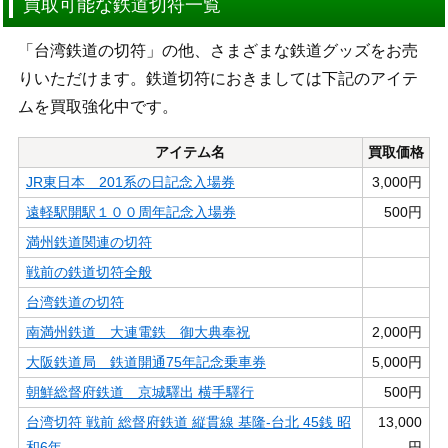
買取可能な鉄道切符一覧
「台湾鉄道の切符」の他、さまざまな鉄道グッズをお売
りいただけます。鉄道切符におきましては下記のアイテ
ムを買取強化中です。
アイテム名
買取価格
JR東日本 201系の日記念入場券
3,000円
遠軽駅開駅１００周年記念入場券
500円
満州鉄道関連の切符
戦前の鉄道切符全般
台湾鉄道の切符
南満州鉄道 大連電鉄 御大典奉祝
2,000円
大阪鉄道局 鉄道開通75年記念乗車券
5,000円
朝鮮総督府鉄道 京城驛出 横手驛行
500円
台湾切符 戦前 総督府鉄道 縦貫線 基隆-台北 45銭 昭
13,000
和6年
円