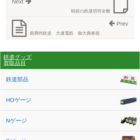
Next
戦前の鉄道切符全般
Prev
南満州鉄道 大連電鉄 御大典奉祝
鉄道グッズ
買取品目
鉄道部品
HOゲージ
Nゲージ