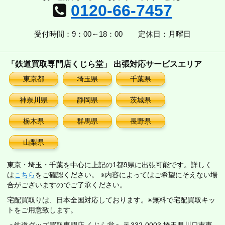
0120-66-7457
受付時間：9：00～18：00
定休日：月曜日
「鉄道買取専門店くじら堂」 出張対応サービスエリア
東京都
埼玉県
千葉県
神奈川県
静岡県
茨城県
栃木県
群馬県
長野県
山梨県
東京・埼玉・千葉を中心に上記の1都9県に出張可能です。詳しく
は
こちら
をご確認ください。 ※内容によってはご希望にそえない場
合がございますのでご了承ください。
宅配買取りは、日本全国対応しております。※無料で宅配買取キッ
トをご用意致します。
＜鉄道グッズ買取専門店 くじら堂＞ 〒332-0003 埼玉県川口市東