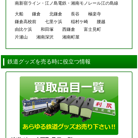
南新宿ライン・江ノ島電鉄・湘南モノレール江の島線
大船
鎌倉
北鎌倉
長谷
極楽寺
鎌倉高校前
七里ケ浜
稲村ケ崎
腰越
由比ケ浜
和田塚
西鎌倉
富士見町
片瀬山
湘南深沢
湘南町屋
鉄道グッズを売る時に役立つ情報