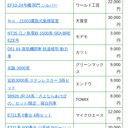
22,000
EF10-24号機 関門 シルバー
ワールド工芸
円
30,000
Ｎｏ．21003鷹取式集煙装置
天賞堂
円
NT35 江ノ島電鉄 1500形 SEA BRE
3,000
モデモ
EZE号
円
D51 64 蒸気機関車 鉄道模型 動力
9,000
カツミ
車
円
グリーンマック
9,000
京阪 3000系
ス
円
近鉄3000系 ステンレスカー 3両セ
9,000
エンドウ
ット
円
98928 JR 24系「さよならあけぼ
8,000
TOMIX
の」セット/限定 寝台列車
円
12,000
E721系 0番台 4両セット
マイクロエース
円
E231系 500番台 山手線 Nゲージ ジ
20,000