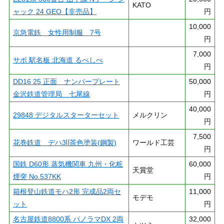
KATO
ャック 24 GEO【非売品】
円
10,000
京急電鉄 女性用制服 7号
円
7,000
サボ 駅名板 北海道 るべしべ
円
DD16 25 正面 ナンバープレート
50,000
金沢鉄道管理局 七尾線
円
40,000
29848 デジタルスターターセット
メルクリン
円
7,500
花巻鉄道 デハ3Ⅱ茶色塗装(鋼製)
ワールド工芸
円
国鉄 D60形 蒸気機関車 九州・化粧
60,000
天賞堂
煙突 No.537KK
円
箱根登山鉄道モハ2形 完成品2両セ
11,000
モデモ
ット
円
名古屋鉄道8800系 パノラマDX 2両
32,000