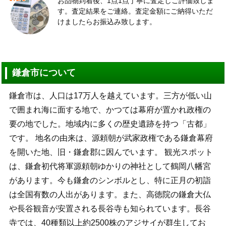
お品物到着後、1点1点丁寧に査定しご評価致しま
す。査定結果をご連絡。査定金額にご納得いただ
けましたらお振込み致します。
鎌倉市について
鎌倉市は、人口は17万人を越えています。三方が低い山
で囲まれ海に面する地で、かつては幕府が置かれ政権の
要の地でした。地域内に多くの歴史遺跡を持つ「古都」
です。 地名の由来は、源頼朝が武家政権である鎌倉幕府
を開いた地、旧・鎌倉郡に因んでいます。 観光スポット
は、鎌倉初代将軍源頼朝ゆかりの神社として鶴岡八幡宮
があります。今も鎌倉のシンボルとし、特に正月の初詣
は全国有数の人出があります。また、高徳院の鎌倉大仏
や長谷観音が安置される長谷寺も知られています。長谷
寺では、40種類以上約2500株のアジサイが群生してお