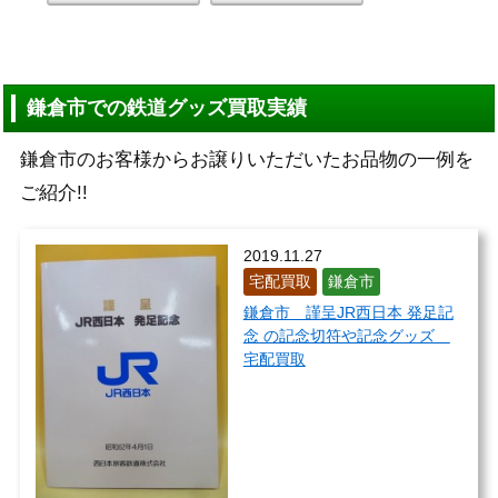
鎌倉市での鉄道グッズ買取実績
鎌倉市のお客様からお譲りいただいたお品物の一例を
ご紹介!!
2019.11.27
宅配買取
鎌倉市
鎌倉市 謹呈JR西日本 発足記
念 の記念切符や記念グッズ
宅配買取