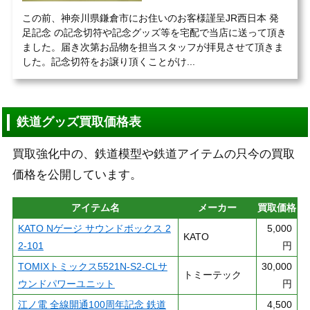
この前、神奈川県鎌倉市にお住いのお客様謹呈JR西日本 発
足記念 の記念切符や記念グッズ等を宅配で当店に送って頂き
ました。届き次第お品物を担当スタッフが拝見させて頂きま
した。記念切符をお譲り頂くことがけ...
鉄道グッズ買取価格表
買取強化中の、鉄道模型や鉄道アイテムの只今の買取
価格を公開しています。
アイテム名
メーカー
買取価格
KATO Nゲージ サウンドボックス 2
5,000
KATO
2-101
円
TOMIXトミックス5521N-S2-CLサ
30,000
トミーテック
ウンドパワーユニット
円
江ノ電 全線開通100周年記念 鉄道
4,500