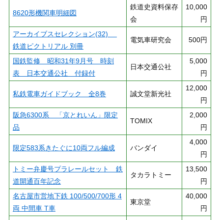
鉄道史資料保存
10,000
8620形機関車明細図
会
円
アーカイブスセレクション(32)
電気車研究会
500円
鉄道ピクトリアル 別冊
国鉄監修 昭和31年9月号 時刻
5,000
日本交通公社
表 日本交通公社 付録付
円
12,000
私鉄電車ガイドブック 全8巻
誠文堂新光社
円
阪急6300系 「京とれいん」限定
2,000
TOMIX
品
円
4,000
限定583系きたぐに10両フル編成
バンダイ
円
トミー弁慶号プラレールセット 鉄
13,500
タカラトミー
道開通百年記念
円
名古屋市営地下鉄 100/500/700形 4
40,000
東京堂
両 中間車 T車
円