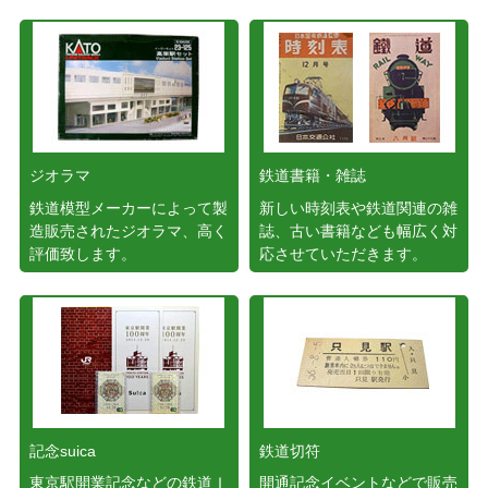
ジオラマ
鉄道書籍・雑誌
鉄道模型メーカーによって製
新しい時刻表や鉄道関連の雑
造販売されたジオラマ、高く
誌、古い書籍なども幅広く対
評価致します。
応させていただきます。
記念suica
鉄道切符
東京駅開業記念などの鉄道Ｉ
開通記念イベントなどで販売