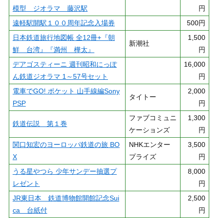
模型 ジオラマ 藤沢駅
円
遠軽駅開駅１００周年記念入場券
500円
日本鉄道旅行地図帳 全12冊+『朝
1,500
新潮社
鮮 台湾』『満州 樺太』
円
デアゴスティーニ 週刊昭和にっぽ
16,000
ん鉄道ジオラマ 1～57号セット
円
電車でGO! ポケット 山手線編Sony
2,000
タイトー
PSP
円
ファブコミュニ
1,300
鉄道伝説 第１巻
ケーションズ
円
関口知宏のヨーロッパ鉄道の旅 BO
NHKエンター
3,500
X
プライズ
円
うる星やつら 少年サンデー抽選プ
8,000
レゼント
円
JR東日本 鉄道博物館開館記念Sui
2,500
ca 台紙付
円