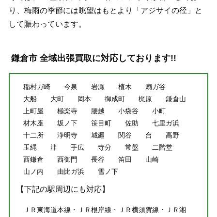
り、梅雨の季節には眺望はもとより「アジサイの径」と
して賑わっています。
鎌倉市 全域出張買取に対応しております!!
稲村ガ崎
今泉
岩瀬
植木
扇ガ谷
大船
大町
岡本
御成町
梶原
鎌倉山
上町屋
極楽寺
腰越
小袋谷
小町
材木座
坂ノ下
笹目町
佐助
七里ガ浜
十二所
浄明寺
城廻
関谷
台
高野
玉縄
津
手広
寺分
常盤
二階堂
西鎌倉
西御門
長谷
笛田
山崎
山ノ内
由比ガ浜
雪ノ下
【下記の駅周辺にも対応】
ＪＲ東海道本線・ＪＲ根岸線・ＪＲ横須賀線・ＪＲ湘