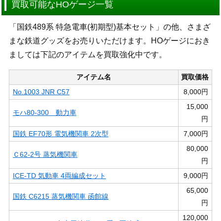
買取可能なHOゲージ一覧
「国鉄489系 特急電車(初期型)基本セット」の他、さまざ
まな鉄道グッズをお売りいただけます。HOゲージにおき
ましては下記のアイテムを買取強化中です。
アイテム名
買取価格
No.1003 JNR C57
8,000円
15,000
モハ80-300 動力車
円
国鉄 EF70形 電気機関車 2次型
7,000円
80,000
Ｃ62-2号 蒸気機関車
円
ICE-TD 気動車 4両編成セット
9,000円
65,000
国鉄 C6215 蒸気機関車 函館線
円
120,000