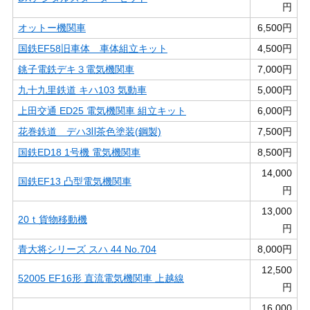
円
オットー機関車
6,500円
国鉄EF58旧車体 車体組立キット
4,500円
銚子電鉄デキ３電気機関車
7,000円
九十九里鉄道 キハ103 気動車
5,000円
上田交通 ED25 電気機関車 組立キット
6,000円
花巻鉄道 デハ3Ⅱ茶色塗装(鋼製)
7,500円
国鉄ED18 1号機 電気機関車
8,500円
14,000
国鉄EF13 凸型電気機関車
円
13,000
20ｔ貨物移動機
円
青大将シリーズ スハ 44 No.704
8,000円
12,500
52005 EF16形 直流電気機関車 上越線
円
16,000