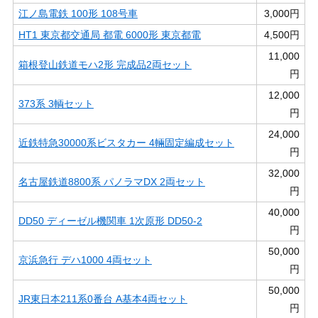
江ノ島電鉄 100形 108号車
3,000円
HT1 東京都交通局 都電 6000形 東京都電
4,500円
11,000
箱根登山鉄道モハ2形 完成品2両セット
円
12,000
373系 3輌セット
円
24,000
近鉄特急30000系ビスタカー 4輛固定編成セット
円
32,000
名古屋鉄道8800系 パノラマDX 2両セット
円
40,000
DD50 ディーゼル機関車 1次原形 DD50-2
円
50,000
京浜急行 デハ1000 4両セット
円
50,000
JR東日本211系0番台 A基本4両セット
円