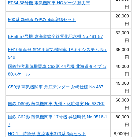
EF64 38号機 電気機関車 HOゲージ 動力車
円
20,000
500系 新幹線のぞみ 4両増結セット
円
32,000
EF58 57号機 東海道線全線電化記念機 No.481-57
円
EH10量産形 貨物用電気機関車 TAギヤシステム No.
35,000
549
円
国鉄旅客蒸気機関車 C62形 44号機 北海道タイプ 1/
40,000
80スケール
円
45,000
C59形 蒸気機関車 舟底テンダー 糸崎仕様 No.487
円
60,000
国鉄 D60形 蒸気機関車 九州・化粧煙突 No.537KK
円
国鉄 C62形 蒸気機関車 17号機 呉線時代 No.0518-1
80,000
7
円
HO-1 特急形 直流電車373系 3両セット
8,000円