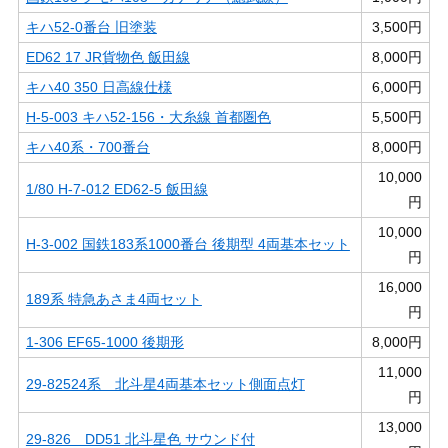
キハ52-0番台 旧塗装
3,500円
ED62 17 JR貨物色 飯田線
8,000円
キハ40 350 日高線仕様
6,000円
H-5-003 キハ52-156・大糸線 首都圏色
5,500円
キハ40系・700番台
8,000円
10,000
1/80 H-7-012 ED62-5 飯田線
円
10,000
H-3-002 国鉄183系1000番台 後期型 4両基本セット
円
16,000
189系 特急あさま4両セット
円
1-306 EF65-1000 後期形
8,000円
11,000
29-82524系 北斗星4両基本セット側面点灯
円
13,000
29-826 DD51 北斗星色 サウンド付