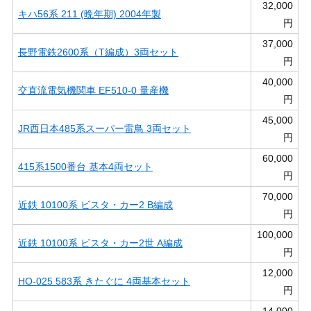
32,000
キハ56系 211 (晩年期) 2004年製
円
37,000
長野電鉄2600系（T編成）3両セット
円
40,000
交直流電気機関車 EF510-0 量産機
円
45,000
JR西日本485系スーパー雷鳥 3両セット
円
60,000
415系1500番台 基本4両セット
円
70,000
近鉄 10100系 ビスタ・カー2 B編成
円
100,000
近鉄 10100系 ビスタ・カー2世 A編成
円
12,000
HO-025 583系 きたぐに 4両基本セット
円