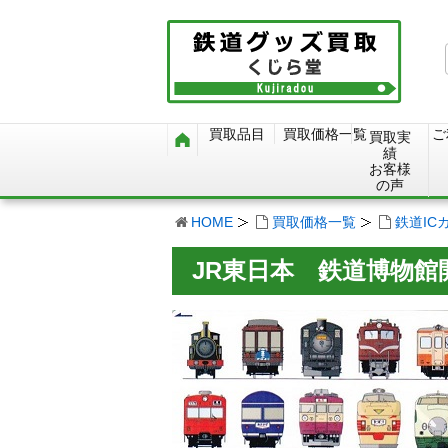
買取品目
買取価格一覧
ご
買取実
績
お客様
の声
HOME
買取価格一覧
鉄道IC
JR東日本 鉄道博物館開