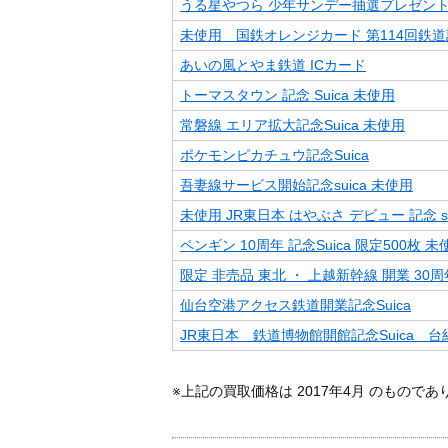
うる星やつら 少年サンデー抽選プレゼン
未使用 国鉄オレンジカード 第114回鉄
あいの風とやま鉄道 ICカード
トーマスタウン 記念 Suica 未使用
常磐線 エリア拡大記念Suica 未使用
ポケモンピカチュウ記念Suica
吾妻線サービス開始記念suica 未使用
未使用 JR東日本 はやぶさ デビュー 記念 su
ペンギン 10周年 記念Suica 限定500枚 未
限定 非売品 東北 ・ 上越新幹線 開業 30周年 
仙台空港アクセス鉄道開業記念Suica
JR東日本 鉄道博物館開館記念Suica 台
※上記の買取価格は 2017年4月 のもので