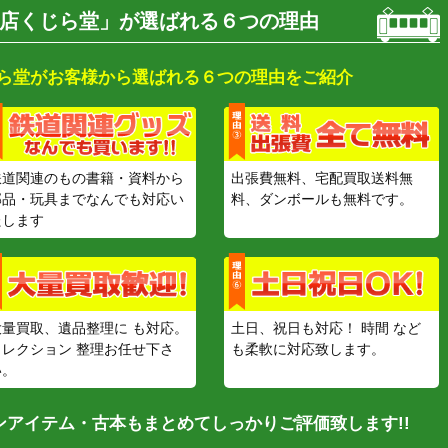
店くじら堂」が選ばれる６つの理由
ら堂がお客様から選ばれる６つの理由をご紹介
鉄道関連のもの書籍・資料から
出張費無料、宅配買取送料無
部品・玩具までなんでも対応い
料、ダンボールも無料です。
たします
大量買取、遺品整理に も対応。
土日、祝日も対応！ 時間 など
コレクション 整理お任せ下さ
も柔軟に対応致します。
い。
アイテム・古本もまとめてしっかりご評価致します!!