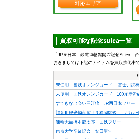
対応エリア
買取可能な記念suica一覧
「JR東日本 鉄道博物館開館記念Suica
おきましては下記のアイテムを買取強化中
未使用 国鉄オレンジカード 富士川鉄
未使用 国鉄オレンジカード 100系新幹
すてきな出会い三江線 JR西日本フリー
福岡町観光物産館ＪＲ福岡駅竣工 JR西
運輸大臣橋本龍太郎 国鉄フリー
東京大学卒業記念 安田講堂