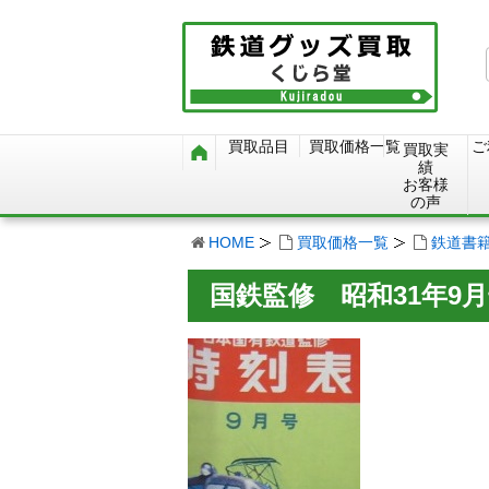
買取品目
買取価格一覧
ご
買取実
績
お客様
の声
HOME
買取価格一覧
鉄道書
国鉄監修 昭和31年9