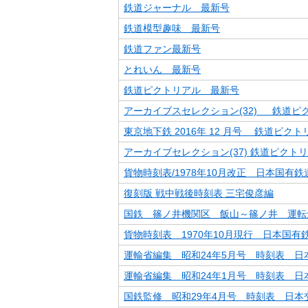
鉄道ジャーナル 最新号
鉄道模型趣味 最新号
鉄道ファン最新号
とれいん 最新号
鉄道ピクトリアル 最新号
アーカイブスセレクション(32) 鉄道ピ
東京地下鉄 2016年 12 月号 鉄道ピクト
アーカイブセレクション(37) 鉄道ピクトリ
貨物時刻表/1978年10月改正 日本国有
復刻版 戦中戦後時刻表 三宅俊彦編
国鉄 篠ノ井機関区 飯山～篠ノ井 運転
貨物時刻表 1970年10月現行 日本国有
運輸省編集 昭和24年5月号 時刻表 日
運輸省編集 昭和24年1月号 時刻表 日
国鉄監修 昭和29年4月号 時刻表 日本