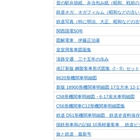
昔の駅弁掛紙、弁当包み紙（昭和、戦前の
鉄道ネガ、ネガフィルム（昭和などの古い
鉄道写真（特に明治、大正、昭和などの古
関西国電50年
図解電車 伊藤正治著
皇室用客車図面集
淡路交通 三十五年の歩み
改訂新版 鋼製客車形式図集（Ⅰ・Ⅱ）セット
8620形機関車明細図
新版 18900形機関車明細図 17立方米 12-
C58形機関車明細図・6-17炭水車明細図
C56形機関車C12形機関車明細図集
鉄道 D51形機関車明細図 鉄道史資料保
国鉄形車両の記録 10系軽量客車 鉄道ピ
旅と鉄道 最新号