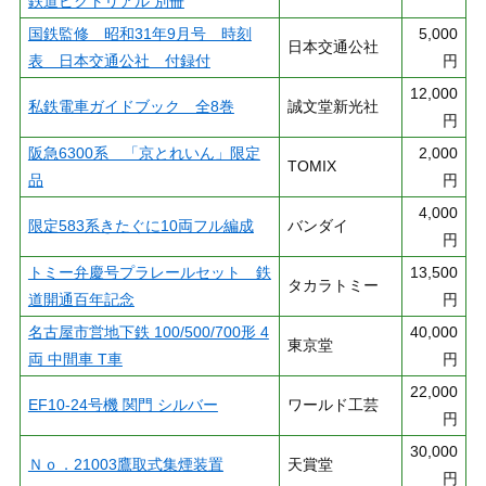
鉄道ピクトリアル 別冊
国鉄監修 昭和31年9月号 時刻
5,000
日本交通公社
表 日本交通公社 付録付
円
12,000
私鉄電車ガイドブック 全8巻
誠文堂新光社
円
阪急6300系 「京とれいん」限定
2,000
TOMIX
品
円
4,000
限定583系きたぐに10両フル編成
バンダイ
円
トミー弁慶号プラレールセット 鉄
13,500
タカラトミー
道開通百年記念
円
名古屋市営地下鉄 100/500/700形 4
40,000
東京堂
両 中間車 T車
円
22,000
EF10-24号機 関門 シルバー
ワールド工芸
円
30,000
Ｎｏ．21003鷹取式集煙装置
天賞堂
円