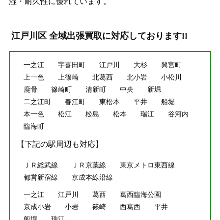
湿・耐久性に優れています。
江戸川区 全域出張買取に対応しております!!
一之江
宇喜田町
江戸川
大杉
興宮町
上一色
上篠崎
北葛西
北小岩
小松川
鹿骨
篠崎町
清新町
中央
新堀
二之江町
春江町
東松本
平井
船堀
本一色
松江
松島
松本
瑞江
谷河内
臨海町
【下記の駅周辺も対応】
ＪＲ総武線
ＪＲ京葉線
東京メトロ東西線
都営新宿線
京成本線沿線
一之江
江戸川
葛西
葛西臨海公園
京成小岩
小岩
篠崎
西葛西
平井
船堀
瑞江