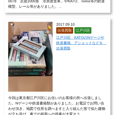
0078 京急1000形 冷房改造車」やKATO、Tomix等の鉄道
模型、レール等がありました。...
2017.09.10
出張買取
江戸川区
江戸川区 KATOのNゲージや
鉄道書籍、アシェットなどを
出張買取
今回は東京都江戸川区にお住いのお客様の所へ出張しまし
た。Nゲージや鉄道書籍類がありました。お電話でお問い合
わせ頂き、地図で住所を調べますと入り組んだ形で似た建物
が立ち並び、車での前面への停車が大変そう...