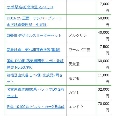
7,000
サボ 駅名板 北海道 るべしべ
円
DD16 25 正面 ナンバープレート
50,000
金沢鉄道管理局 七尾線
円
40,000
29848 デジタルスターターセット
メルクリン
円
7,500
花巻鉄道 デハ3Ⅱ茶色塗装(鋼製)
ワールド工芸
円
国鉄 D60形 蒸気機関車 九州・化粧
60,000
天賞堂
煙突 No.537KK
円
箱根登山鉄道モハ2形 完成品2両セ
11,000
モデモ
ット
円
名古屋鉄道8800系 パノラマDX 2両
32,000
カツミ
セット
円
70,000
近鉄 10100系 ビスタ・カー2 B編成
エンドウ
円