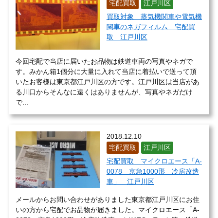
宅配買取
江戸川区
買取対象 蒸気機関車や電気機
関車のネガフィルム 宅配買
取 江戸川区
今回宅配で当店に届いたお品物は鉄道車両の写真やネガで
す。みかん箱1個分に大量に入れて当店に着払いで送って頂
いたお客様は東京都江戸川区の方です。江戸川区は当店があ
る川口からそんなに遠くはありませんが、写真やネガだけ
で...
2018.12.10
宅配買取
江戸川区
宅配買取 マイクロエース「A-
0078 京急1000形 冷房改造
車」 江戸川区
メールからお問い合わせがありました東京都江戸川区にお住
いの方から宅配でお品物が届きました。マイクロエース「A-