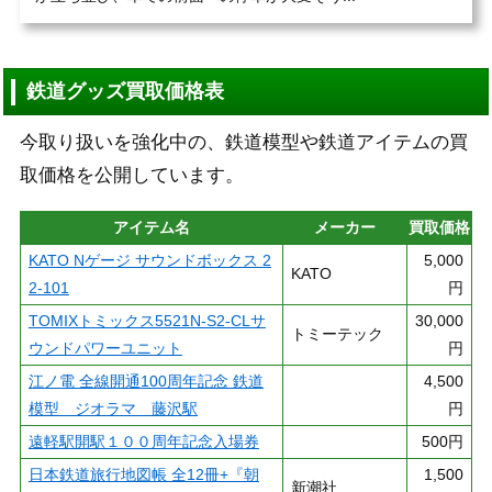
鉄道グッズ買取価格表
今取り扱いを強化中の、鉄道模型や鉄道アイテムの買
取価格を公開しています。
アイテム名
メーカー
買取価格
KATO Nゲージ サウンドボックス 2
5,000
KATO
2-101
円
TOMIXトミックス5521N-S2-CLサ
30,000
トミーテック
ウンドパワーユニット
円
江ノ電 全線開通100周年記念 鉄道
4,500
模型 ジオラマ 藤沢駅
円
遠軽駅開駅１００周年記念入場券
500円
日本鉄道旅行地図帳 全12冊+『朝
1,500
新潮社