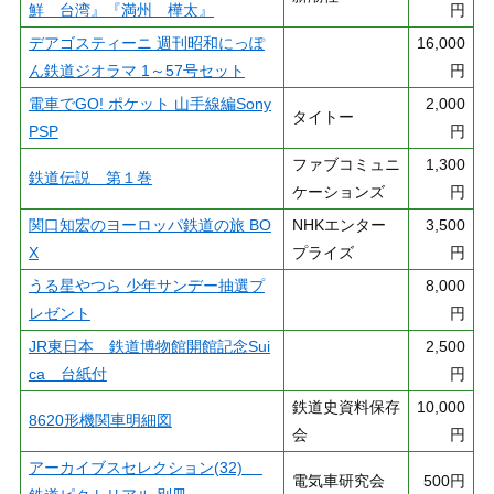
鮮 台湾』『満州 樺太』
円
デアゴスティーニ 週刊昭和にっぽ
16,000
ん鉄道ジオラマ 1～57号セット
円
電車でGO! ポケット 山手線編Sony
2,000
タイトー
PSP
円
ファブコミュニ
1,300
鉄道伝説 第１巻
ケーションズ
円
関口知宏のヨーロッパ鉄道の旅 BO
NHKエンター
3,500
X
プライズ
円
うる星やつら 少年サンデー抽選プ
8,000
レゼント
円
JR東日本 鉄道博物館開館記念Sui
2,500
ca 台紙付
円
鉄道史資料保存
10,000
8620形機関車明細図
会
円
アーカイブスセレクション(32)
電気車研究会
500円