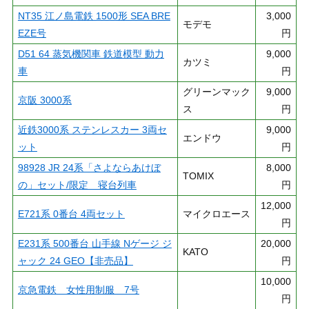
NT35 江ノ島電鉄 1500形 SEA BRE
3,000
モデモ
EZE号
円
D51 64 蒸気機関車 鉄道模型 動力
9,000
カツミ
車
円
グリーンマック
9,000
京阪 3000系
ス
円
近鉄3000系 ステンレスカー 3両セ
9,000
エンドウ
ット
円
98928 JR 24系「さよならあけぼ
8,000
TOMIX
の」セット/限定 寝台列車
円
12,000
E721系 0番台 4両セット
マイクロエース
円
E231系 500番台 山手線 Nゲージ ジ
20,000
KATO
ャック 24 GEO【非売品】
円
10,000
京急電鉄 女性用制服 7号
円