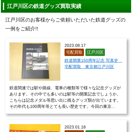
江戸川区の鉄道グッズ買取実績
江戸川区のお客様からご依頼いただいた鉄道グッズの
一例をご紹介!!
2023.08.17
宅配買取
江戸川区
鉄道開業150周年記念 写真史
宅配買取 東京都江戸川区
鉄道関連では駅や路線、電車の種類等で様々な記念グッズが
あります。その中でも多いのは駅等の開業記念でしょうか。
こちらは記念メダル等思い出に残るグッズ類が出ています。
その年代も100周年等とても長い歴史です。今回の東京...
2023.01.18