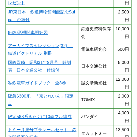
レゼント
円
JR東日本 鉄道博物館開館記念Sui
2,500
ca 台紙付
円
鉄道史資料保存
10,000
8620形機関車明細図
会
円
アーカイブスセレクション(32)
電気車研究会
500円
鉄道ピクトリアル 別冊
国鉄監修 昭和31年9月号 時刻
5,000
日本交通公社
表 日本交通公社 付録付
円
12,000
私鉄電車ガイドブック 全8巻
誠文堂新光社
円
阪急6300系 「京とれいん」限定
2,000
TOMIX
品
円
4,000
限定583系きたぐに10両フル編成
バンダイ
円
トミー弁慶号プラレールセット 鉄
13,500
タカラトミー