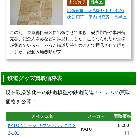
出張買取
目黒区
出張買取 昭和30～50年代の
硬券切符、車内補充券 目黒区
この前、東京都目黒区に出張させて頂き、硬券切符や車内補
充券、記念入場券などを拝見しました。亡くなられたお父様
が集めていらっしゃった鉄道切符とのことで拝見させて頂き
ました。記念入場券類がフ...
鉄道グッズ買取価格表
現在取扱強化中の鉄道模型や鉄道関連アイテムの買取
価格を公開！
アイテム名
メーカー
買取価格
KATO Nゲージ サウンドボックス 2
5,000
KATO
2-101
円