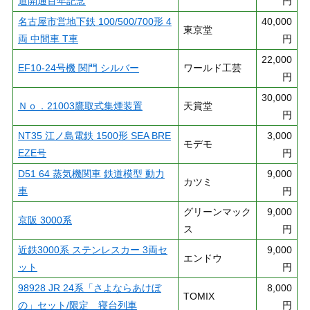
道開通百年記念
円
名古屋市営地下鉄 100/500/700形 4
40,000
東京堂
両 中間車 T車
円
22,000
EF10-24号機 関門 シルバー
ワールド工芸
円
30,000
Ｎｏ．21003鷹取式集煙装置
天賞堂
円
NT35 江ノ島電鉄 1500形 SEA BRE
3,000
モデモ
EZE号
円
D51 64 蒸気機関車 鉄道模型 動力
9,000
カツミ
車
円
グリーンマック
9,000
京阪 3000系
ス
円
近鉄3000系 ステンレスカー 3両セ
9,000
エンドウ
ット
円
98928 JR 24系「さよならあけぼ
8,000
TOMIX
の」セット/限定 寝台列車
円