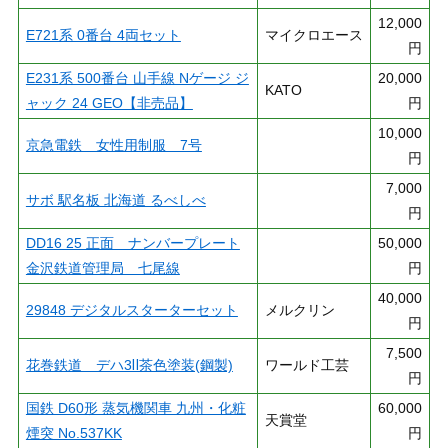
12,000
E721系 0番台 4両セット
マイクロエース
円
E231系 500番台 山手線 Nゲージ ジ
20,000
KATO
ャック 24 GEO【非売品】
円
10,000
京急電鉄 女性用制服 7号
円
7,000
サボ 駅名板 北海道 るべしべ
円
DD16 25 正面 ナンバープレート
50,000
金沢鉄道管理局 七尾線
円
40,000
29848 デジタルスターターセット
メルクリン
円
7,500
花巻鉄道 デハ3Ⅱ茶色塗装(鋼製)
ワールド工芸
円
国鉄 D60形 蒸気機関車 九州・化粧
60,000
天賞堂
煙突 No.537KK
円