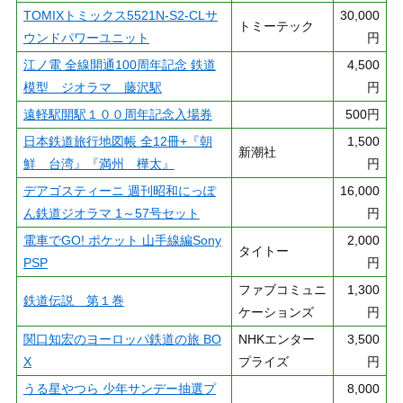
TOMIXトミックス5521N-S2-CLサ
30,000
トミーテック
ウンドパワーユニット
円
江ノ電 全線開通100周年記念 鉄道
4,500
模型 ジオラマ 藤沢駅
円
遠軽駅開駅１００周年記念入場券
500円
日本鉄道旅行地図帳 全12冊+『朝
1,500
新潮社
鮮 台湾』『満州 樺太』
円
デアゴスティーニ 週刊昭和にっぽ
16,000
ん鉄道ジオラマ 1～57号セット
円
電車でGO! ポケット 山手線編Sony
2,000
タイトー
PSP
円
ファブコミュニ
1,300
鉄道伝説 第１巻
ケーションズ
円
関口知宏のヨーロッパ鉄道の旅 BO
NHKエンター
3,500
X
プライズ
円
うる星やつら 少年サンデー抽選プ
8,000