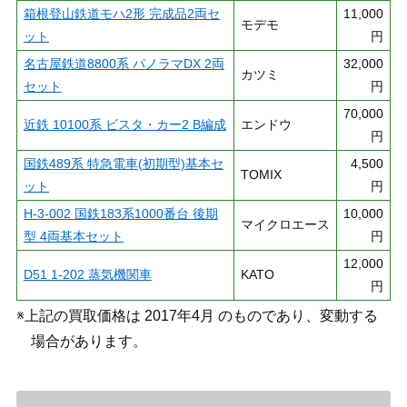
箱根登山鉄道モハ2形 完成品2両セ
11,000
モデモ
ット
円
名古屋鉄道8800系 パノラマDX 2両
32,000
カツミ
セット
円
70,000
近鉄 10100系 ビスタ・カー2 B編成
エンドウ
円
国鉄489系 特急電車(初期型)基本セ
4,500
TOMIX
ット
円
H-3-002 国鉄183系1000番台 後期
10,000
マイクロエース
型 4両基本セット
円
12,000
D51 1-202 蒸気機関車
KATO
円
※上記の買取価格は 2017年4月 のものであり、変動する
場合があります。