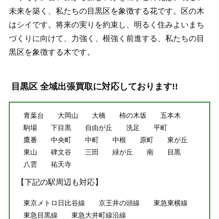
未来を築く、私たちの目黒区を象徴する花です。区の木
はシイです。将来の実りを約束し、明るく住みよいまち
づくりに向けて、力強く、根強く前進する、私たちの目
黒区を象徴する木です。
目黒区 全域出張買取に対応しております!!
青葉台
大岡山
大橋
柿の木坂
五本木
駒場
下目黒
自由が丘
洗足
平町
鷹番
中央町
中町
中根
原町
東が丘
東山
碑文谷
三田
緑が丘
南
目黒
八雲
祐天寺
【下記の駅周辺も対応】
東京メトロ日比谷線
京王井の頭線
東急東横線
東急目黒線
東急大井町線沿線