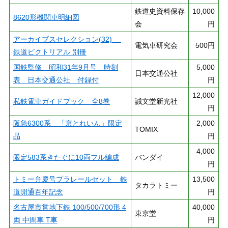
鉄道史資料保存
10,000
8620形機関車明細図
会
円
アーカイブスセレクション(32)
電気車研究会
500円
鉄道ピクトリアル 別冊
国鉄監修 昭和31年9月号 時刻
5,000
日本交通公社
表 日本交通公社 付録付
円
12,000
私鉄電車ガイドブック 全8巻
誠文堂新光社
円
阪急6300系 「京とれいん」限定
2,000
TOMIX
品
円
4,000
限定583系きたぐに10両フル編成
バンダイ
円
トミー弁慶号プラレールセット 鉄
13,500
タカラトミー
道開通百年記念
円
名古屋市営地下鉄 100/500/700形 4
40,000
東京堂
両 中間車 T車
円