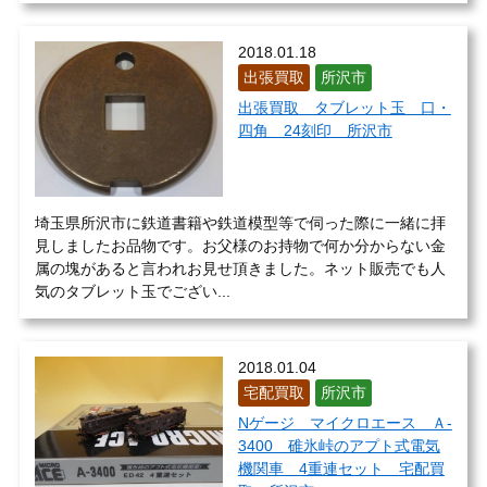
2018.01.18
出張買取
所沢市
出張買取 タブレット玉 口・
四角 24刻印 所沢市
埼玉県所沢市に鉄道書籍や鉄道模型等で伺った際に一緒に拝
見しましたお品物です。お父様のお持物で何か分からない金
属の塊があると言われお見せ頂きました。ネット販売でも人
気のタブレット玉でござい...
2018.01.04
宅配買取
所沢市
Nゲージ マイクロエース Ａ-
3400 碓氷峠のアプト式電気
機関車 4重連セット 宅配買