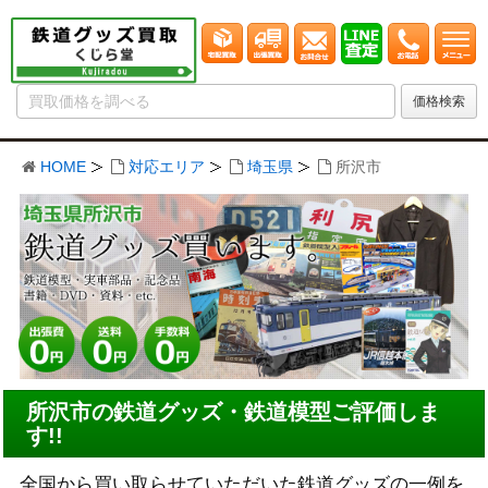
HOME
対応エリア
埼玉県
所沢市
所沢市の鉄道グッズ・鉄道模型ご評価しま
す!!
全国から買い取らせていただいた鉄道グッズの一例を