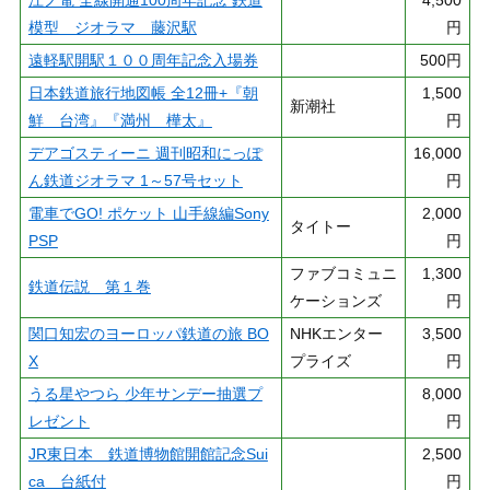
模型 ジオラマ 藤沢駅
円
遠軽駅開駅１００周年記念入場券
500円
日本鉄道旅行地図帳 全12冊+『朝
1,500
新潮社
鮮 台湾』『満州 樺太』
円
デアゴスティーニ 週刊昭和にっぽ
16,000
ん鉄道ジオラマ 1～57号セット
円
電車でGO! ポケット 山手線編Sony
2,000
タイトー
PSP
円
ファブコミュニ
1,300
鉄道伝説 第１巻
ケーションズ
円
関口知宏のヨーロッパ鉄道の旅 BO
NHKエンター
3,500
X
プライズ
円
うる星やつら 少年サンデー抽選プ
8,000
レゼント
円
JR東日本 鉄道博物館開館記念Sui
2,500
ca 台紙付
円