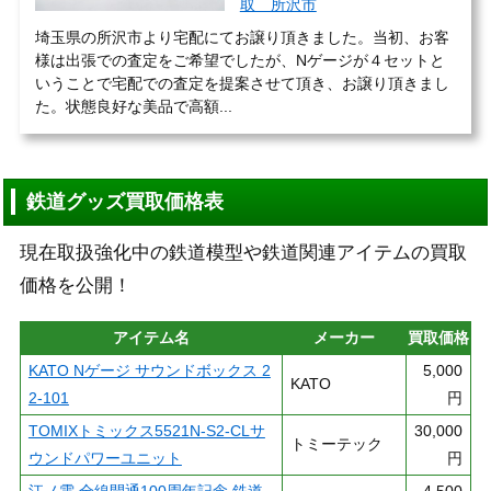
取 所沢市
埼玉県の所沢市より宅配にてお譲り頂きました。当初、お客
様は出張での査定をご希望でしたが、Nゲージが４セットと
いうことで宅配での査定を提案させて頂き、お譲り頂きまし
た。状態良好な美品で高額...
鉄道グッズ買取価格表
現在取扱強化中の鉄道模型や鉄道関連アイテムの買取
価格を公開！
アイテム名
メーカー
買取価格
KATO Nゲージ サウンドボックス 2
5,000
KATO
2-101
円
TOMIXトミックス5521N-S2-CLサ
30,000
トミーテック
ウンドパワーユニット
円
江ノ電 全線開通100周年記念 鉄道
4,500