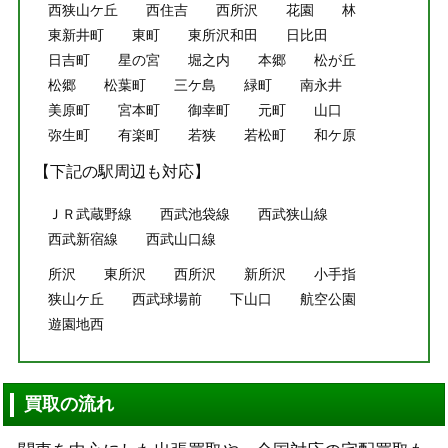
西狭山ケ丘
西住吉
西所沢
花園
林
東新井町
東町
東所沢和田
日比田
日吉町
星の宮
堀之内
本郷
松が丘
松郷
松葉町
三ケ島
緑町
南永井
美原町
宮本町
御幸町
元町
山口
弥生町
有楽町
若狭
若松町
和ケ原
【下記の駅周辺も対応】
ＪＲ武蔵野線
西武池袋線
西武狭山線
西武新宿線
西武山口線
所沢
東所沢
西所沢
新所沢
小手指
狭山ケ丘
西武球場前
下山口
航空公園
遊園地西
買取の流れ