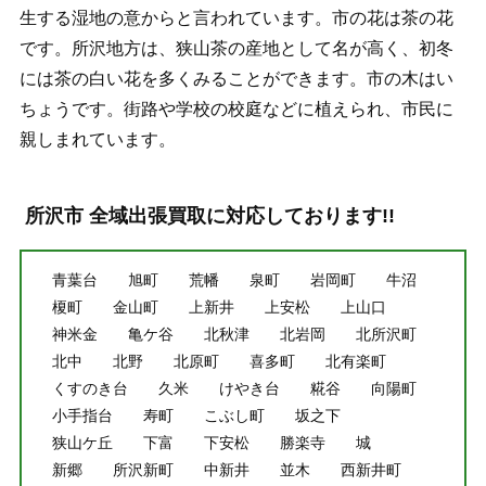
生する湿地の意からと言われています。市の花は茶の花
です。所沢地方は、狭山茶の産地として名が高く、初冬
には茶の白い花を多くみることができます。市の木はい
ちょうです。街路や学校の校庭などに植えられ、市民に
親しまれています。
所沢市 全域出張買取に対応しております!!
青葉台
旭町
荒幡
泉町
岩岡町
牛沼
榎町
金山町
上新井
上安松
上山口
神米金
亀ケ谷
北秋津
北岩岡
北所沢町
北中
北野
北原町
喜多町
北有楽町
くすのき台
久米
けやき台
糀谷
向陽町
小手指台
寿町
こぶし町
坂之下
狭山ケ丘
下富
下安松
勝楽寺
城
新郷
所沢新町
中新井
並木
西新井町