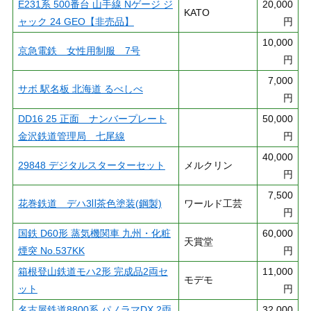
E231系 500番台 山手線 Nゲージ ジ
20,000
KATO
ャック 24 GEO【非売品】
円
10,000
京急電鉄 女性用制服 7号
円
7,000
サボ 駅名板 北海道 るべしべ
円
DD16 25 正面 ナンバープレート
50,000
金沢鉄道管理局 七尾線
円
40,000
29848 デジタルスターターセット
メルクリン
円
7,500
花巻鉄道 デハ3Ⅱ茶色塗装(鋼製)
ワールド工芸
円
国鉄 D60形 蒸気機関車 九州・化粧
60,000
天賞堂
煙突 No.537KK
円
箱根登山鉄道モハ2形 完成品2両セ
11,000
モデモ
ット
円
名古屋鉄道8800系 パノラマDX 2両
32,000