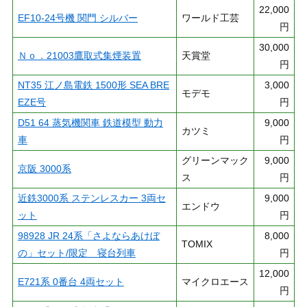
22,000
EF10-24号機 関門 シルバー
ワールド工芸
円
30,000
Ｎｏ．21003鷹取式集煙装置
天賞堂
円
NT35 江ノ島電鉄 1500形 SEA BRE
3,000
モデモ
EZE号
円
D51 64 蒸気機関車 鉄道模型 動力
9,000
カツミ
車
円
グリーンマック
9,000
京阪 3000系
ス
円
近鉄3000系 ステンレスカー 3両セ
9,000
エンドウ
ット
円
98928 JR 24系「さよならあけぼ
8,000
TOMIX
の」セット/限定 寝台列車
円
12,000
E721系 0番台 4両セット
マイクロエース
円