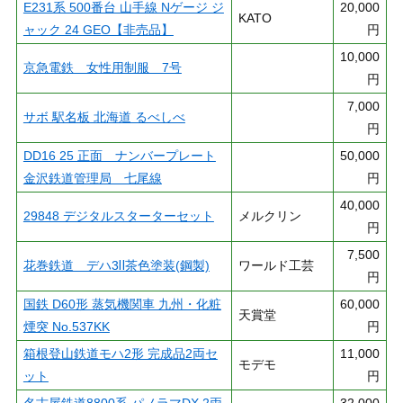
E231系 500番台 山手線 Nゲージ ジ
20,000
KATO
ャック 24 GEO【非売品】
円
10,000
京急電鉄 女性用制服 7号
円
7,000
サボ 駅名板 北海道 るべしべ
円
DD16 25 正面 ナンバープレート
50,000
金沢鉄道管理局 七尾線
円
40,000
29848 デジタルスターターセット
メルクリン
円
7,500
花巻鉄道 デハ3Ⅱ茶色塗装(鋼製)
ワールド工芸
円
国鉄 D60形 蒸気機関車 九州・化粧
60,000
天賞堂
煙突 No.537KK
円
箱根登山鉄道モハ2形 完成品2両セ
11,000
モデモ
ット
円