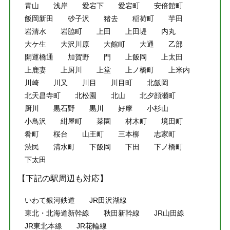
青山
浅岸
愛宕下
愛宕町
安倍館町
飯岡新田
砂子沢
猪去
稲荷町
芋田
岩清水
岩脇町
上田
上田堤
内丸
大ケ生
大沢川原
大館町
大通
乙部
開運橋通
加賀野
門
上飯岡
上太田
上鹿妻
上厨川
上堂
上ノ橋町
上米内
川崎
川又
川目
川目町
北飯岡
北天昌寺町
北松園
北山
北夕顔瀬町
厨川
黒石野
黒川
好摩
小杉山
小鳥沢
紺屋町
菜園
材木町
境田町
肴町
桜台
山王町
三本柳
志家町
渋民
清水町
下飯岡
下田
下ノ橋町
下太田
【下記の駅周辺も対応】
いわて銀河鉄道
JR田沢湖線
東北・北海道新幹線
秋田新幹線
JR山田線
JR東北本線
JR花輪線