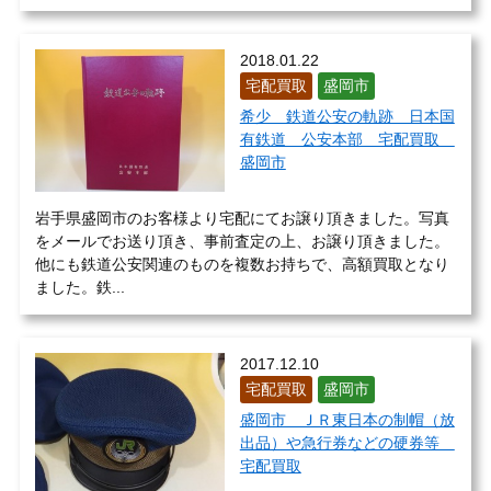
2018.01.22
宅配買取
盛岡市
希少 鉄道公安の軌跡 日本国
有鉄道 公安本部 宅配買取
盛岡市
岩手県盛岡市のお客様より宅配にてお譲り頂きました。写真
をメールでお送り頂き、事前査定の上、お譲り頂きました。
他にも鉄道公安関連のものを複数お持ちで、高額買取となり
ました。鉄...
2017.12.10
宅配買取
盛岡市
盛岡市 ＪＲ東日本の制帽（放
出品）や急行券などの硬券等
宅配買取