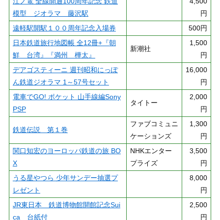
江ノ電 全線開通100周年記念 鉄道
4,500
模型 ジオラマ 藤沢駅
円
遠軽駅開駅１００周年記念入場券
500円
日本鉄道旅行地図帳 全12冊+『朝
1,500
新潮社
鮮 台湾』『満州 樺太』
円
デアゴスティーニ 週刊昭和にっぽ
16,000
ん鉄道ジオラマ 1～57号セット
円
電車でGO! ポケット 山手線編Sony
2,000
タイトー
PSP
円
ファブコミュニ
1,300
鉄道伝説 第１巻
ケーションズ
円
関口知宏のヨーロッパ鉄道の旅 BO
NHKエンター
3,500
X
プライズ
円
うる星やつら 少年サンデー抽選プ
8,000
レゼント
円
JR東日本 鉄道博物館開館記念Sui
2,500
ca 台紙付
円