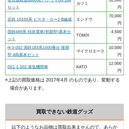
名古屋鉄道8800系 パノラマDX 2両
32,000
カツミ
セット
円
70,000
近鉄 10100系 ビスタ・カー2 B編成
エンドウ
円
国鉄489系 特急電車(初期型)基本セ
4,500
TOMIX
ット
円
H-3-002 国鉄183系1000番台 後期
10,000
マイクロエース
型 4両基本セット
円
12,000
D51 1-202 蒸気機関車
KATO
円
※上記の買取価格は 2017年4月 のものであり、変動する
場合があります。
買取できない鉄道グッズ
以下のようなお品物は買取出来ませんので、あらか