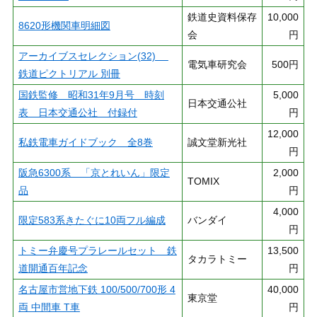
鉄道史資料保存
10,000
8620形機関車明細図
会
円
アーカイブスセレクション(32)
電気車研究会
500円
鉄道ピクトリアル 別冊
国鉄監修 昭和31年9月号 時刻
5,000
日本交通公社
表 日本交通公社 付録付
円
12,000
私鉄電車ガイドブック 全8巻
誠文堂新光社
円
阪急6300系 「京とれいん」限定
2,000
TOMIX
品
円
4,000
限定583系きたぐに10両フル編成
バンダイ
円
トミー弁慶号プラレールセット 鉄
13,500
タカラトミー
道開通百年記念
円
名古屋市営地下鉄 100/500/700形 4
40,000
東京堂
両 中間車 T車
円