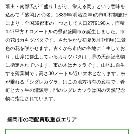
藩主・南部氏が「盛り上がり、栄える岡」という意味を
込めて「盛岡｣と命名。1889年(明治22年)の市町村制施行
により，全国39都市の一つとして人口2万9190人，面積
4.47平方キロメートルの県都盛岡市が誕生しました。市
の花はカキツバタです。さわやかな初夏(6月中旬頃)に紫
色の花を咲かせます。古くから市内の各地に自生してお
り，山岸に群生しているカキツバタは，県の天然記念物
に指定されています。市の木はカツラです。山地に自生
する落葉樹で，高さ30メートル近い大木となります。枝
が垂れる「シダレカツラ」はこの地方特有の変種で，肴
町と大ヶ生の瀧源寺，門のシダレカツラは国の天然記念
物に指定されています。
盛岡市の宅配買取重点エリア