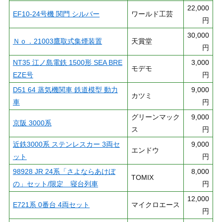
22,000
EF10-24号機 関門 シルバー
ワールド工芸
円
30,000
Ｎｏ．21003鷹取式集煙装置
天賞堂
円
NT35 江ノ島電鉄 1500形 SEA BRE
3,000
モデモ
EZE号
円
D51 64 蒸気機関車 鉄道模型 動力
9,000
カツミ
車
円
グリーンマック
9,000
京阪 3000系
ス
円
近鉄3000系 ステンレスカー 3両セ
9,000
エンドウ
ット
円
98928 JR 24系「さよならあけぼ
8,000
TOMIX
の」セット/限定 寝台列車
円
12,000
E721系 0番台 4両セット
マイクロエース
円