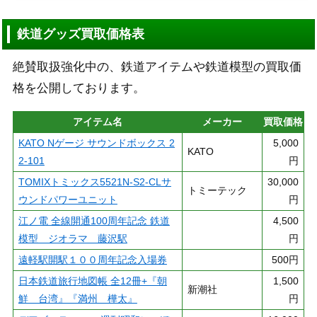
鉄道グッズ買取価格表
絶賛取扱強化中の、鉄道アイテムや鉄道模型の買取価
格を公開しております。
アイテム名
メーカー
買取価格
KATO Nゲージ サウンドボックス 2
5,000
KATO
2-101
円
TOMIXトミックス5521N-S2-CLサ
30,000
トミーテック
ウンドパワーユニット
円
江ノ電 全線開通100周年記念 鉄道
4,500
模型 ジオラマ 藤沢駅
円
遠軽駅開駅１００周年記念入場券
500円
日本鉄道旅行地図帳 全12冊+『朝
1,500
新潮社
鮮 台湾』『満州 樺太』
円