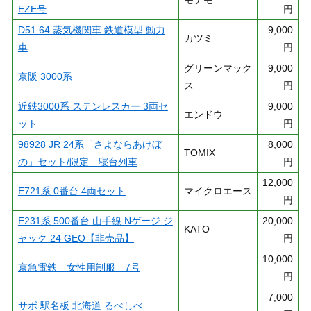
EZE号
円
D51 64 蒸気機関車 鉄道模型 動力
9,000
カツミ
車
円
グリーンマック
9,000
京阪 3000系
ス
円
近鉄3000系 ステンレスカー 3両セ
9,000
エンドウ
ット
円
98928 JR 24系「さよならあけぼ
8,000
TOMIX
の」セット/限定 寝台列車
円
12,000
E721系 0番台 4両セット
マイクロエース
円
E231系 500番台 山手線 Nゲージ ジ
20,000
KATO
ャック 24 GEO【非売品】
円
10,000
京急電鉄 女性用制服 7号
円
7,000
サボ 駅名板 北海道 るべしべ