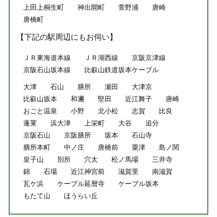
上田上桐生町
神出開町
萱野浦
唐崎
唐橋町
【下記の駅周辺にもお伺い】
ＪＲ東海道本線
ＪＲ湖西線
京阪京津線
京阪石山坂本線
比叡山鉄道坂本ケーブル
大津
石山
膳所
瀬田
大津京
比叡山坂本
和邇
堅田
近江舞子
唐崎
おごと温泉
小野
北小松
志賀
比良
蓬莱
浜大津
上栄町
大谷
追分
京阪石山
京阪膳所
坂本
石山寺
膳所本町
中ノ庄
唐橋前
粟津
島ノ関
皇子山
別所
穴太
松ノ馬場
三井寺
錦
石場
近江神宮前
滋賀里
南滋賀
瓦ケ浜
ケーブル延暦寺
ケーブル坂本
もたて山
ほうらい丘