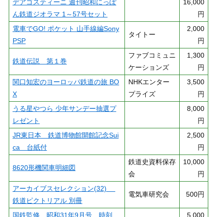
デアゴスティーニ 週刊昭和にっぽ
16,000
ん鉄道ジオラマ 1～57号セット
円
電車でGO! ポケット 山手線編Sony
2,000
タイトー
PSP
円
ファブコミュニ
1,300
鉄道伝説 第１巻
ケーションズ
円
関口知宏のヨーロッパ鉄道の旅 BO
NHKエンター
3,500
X
プライズ
円
うる星やつら 少年サンデー抽選プ
8,000
レゼント
円
JR東日本 鉄道博物館開館記念Sui
2,500
ca 台紙付
円
鉄道史資料保存
10,000
8620形機関車明細図
会
円
アーカイブスセレクション(32)
電気車研究会
500円
鉄道ピクトリアル 別冊
国鉄監修 昭和31年9月号 時刻
5,000