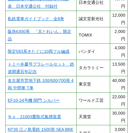
日本交通公社
表 日本交通公社 付録付
円
12,000
私鉄電車ガイドブック 全8巻
誠文堂新光社
円
阪急6300系 「京とれいん」限定
2,000
TOMIX
品
円
4,000
限定583系きたぐに10両フル編成
バンダイ
円
トミー弁慶号プラレールセット 鉄
13,500
タカラトミー
道開通百年記念
円
名古屋市営地下鉄 100/500/700形 4
40,000
東京堂
両 中間車 T車
円
22,000
EF10-24号機 関門 シルバー
ワールド工芸
円
30,000
Ｎｏ．21003鷹取式集煙装置
天賞堂
円
NT35 江ノ島電鉄 1500形 SEA BRE
3,000
モデモ