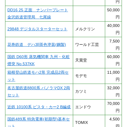
円
DD16 25 正面 ナンバープレート
50,000
金沢鉄道管理局 七尾線
円
40,000
29848 デジタルスターターセット
メルクリン
円
7,500
花巻鉄道 デハ3Ⅱ茶色塗装(鋼製)
ワールド工芸
円
国鉄 D60形 蒸気機関車 九州・化粧
60,000
天賞堂
煙突 No.537KK
円
箱根登山鉄道モハ2形 完成品2両セ
11,000
モデモ
ット
円
名古屋鉄道8800系 パノラマDX 2両
32,000
カツミ
セット
円
70,000
近鉄 10100系 ビスタ・カー2 B編成
エンドウ
円
国鉄489系 特急電車(初期型)基本セ
4,500
TOMIX
ット
円