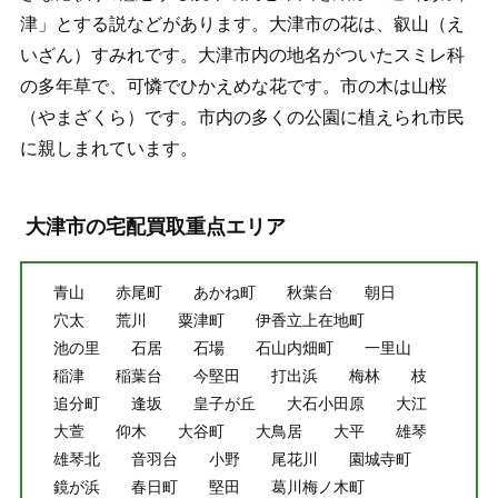
津」とする説などがあります。大津市の花は、叡山（え
いざん）すみれです。大津市内の地名がついたスミレ科
の多年草で、可憐でひかえめな花です。市の木は山桜
（やまざくら）です。市内の多くの公園に植えられ市民
に親しまれています。
大津市の宅配買取重点エリア
青山
赤尾町
あかね町
秋葉台
朝日
穴太
荒川
粟津町
伊香立上在地町
池の里
石居
石場
石山内畑町
一里山
稲津
稲葉台
今堅田
打出浜
梅林
枝
追分町
逢坂
皇子が丘
大石小田原
大江
大萱
仰木
大谷町
大鳥居
大平
雄琴
雄琴北
音羽台
小野
尾花川
園城寺町
鏡が浜
春日町
堅田
葛川梅ノ木町