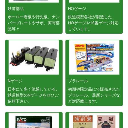
鉄道部品
HOゲージ
ホーロー看板や行先板、ナン
鉄道模型各社が製造した、
バープレートやサボ、実写部
HOゲージや16番ゲージ対応
品等々
しています。
Nゲージ
プラレール
日本にて多く流通している、
初期や限定品にて販売された
鉄道模型のNゲージをぜひご
プラレール、最新シリーズな
依頼下さい。
ど対応致します。