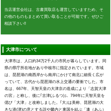
当店運営会社は、古書買取店も運営していますため、そ
の他のものもまとめて買い取ることが可能です。ぜひご
相談下さい!!
大津市について
大津市は、人口約34万2千人の市民が暮らしています。同
県の県庁所在地があり中核市に指定されています。市域
は、琵琶湖の南西岸から南岸にかけて南北に細長く広が
っていて、古代から琵琶湖の水上交通の要衝でした。市
名は、667年、天智天皇の大津京の造成により「志賀大津
の宮」と称し、後に｢古津(ふるつ)｣、794年に天智天皇を
偲び「大津」と改称しました。｢大｣は美称、琵琶湖の大
きな港(津)の意とする説や畿内と東国を結ぶ「逢（あふ）