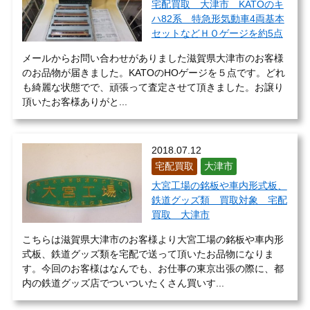
宅配買取 大津市 KATOのキ
ハ82系 特急形気動車4両基本
セットなどＨＯゲージを約5点
メールからお問い合わせがありました滋賀県大津市のお客様
のお品物が届きました。KATOのHOゲージを５点です。どれ
も綺麗な状態でで、頑張って査定させて頂きました。お譲り
頂いたお客様ありがと...
2018.07.12
宅配買取
大津市
大宮工場の銘板や車内形式板、
鉄道グッズ類 買取対象 宅配
買取 大津市
こちらは滋賀県大津市のお客様より大宮工場の銘板や車内形
式板、鉄道グッズ類を宅配で送って頂いたお品物になりま
す。今回のお客様はなんでも、お仕事の東京出張の際に、都
内の鉄道グッズ店でついついたくさん買いす...