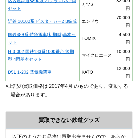
名古屋鉄道8800系 パノラマDX 2両
32,000
カツミ
セット
円
70,000
近鉄 10100系 ビスタ・カー2 B編成
エンドウ
円
国鉄489系 特急電車(初期型)基本セ
4,500
TOMIX
ット
円
H-3-002 国鉄183系1000番台 後期
10,000
マイクロエース
型 4両基本セット
円
12,000
D51 1-202 蒸気機関車
KATO
円
※上記の買取価格は 2017年4月 のものであり、変動する
場合があります。
買取できない鉄道グッズ
以下のようなお品物は買取出来ませんので、あらか