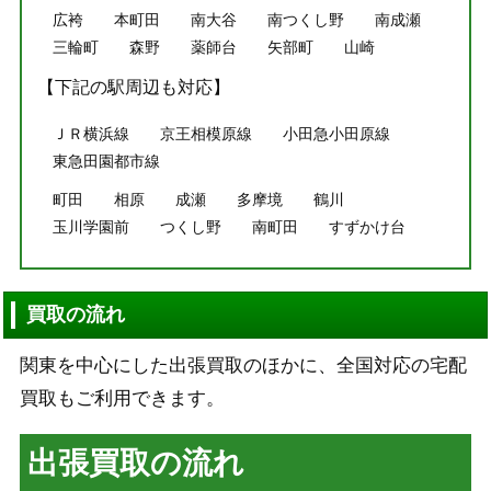
広袴
本町田
南大谷
南つくし野
南成瀬
三輪町
森野
薬師台
矢部町
山崎
【下記の駅周辺も対応】
ＪＲ横浜線
京王相模原線
小田急小田原線
東急田園都市線
町田
相原
成瀬
多摩境
鶴川
玉川学園前
つくし野
南町田
すずかけ台
買取の流れ
関東を中心にした出張買取のほかに、全国対応の宅配
買取もご利用できます。
出張買取の流れ