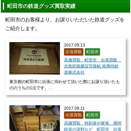
町田市の鉄道グッズ買取実績
町田市のお客様より、お譲りいただいた鉄道グッズを
ご紹介します。
2017.09.13
出張買取
町田市
高価買取 町田市 出張買取
吉敦鉄路建設写真帖 南満州鉄
道株式会社
東京都の町田市に出張に伺わせて頂いた際にお譲り頂いたも
ののうちの1点です。...
2017.08.11
出張買取
町田市
高価買取 時刻表や硬券、満州
鉄道の資料など 町田市 出張