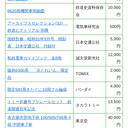
鉄道史資料保存
10,000
8620形機関車明細図
会
円
アーカイブスセレクション(32)
電気車研究会
500円
鉄道ピクトリアル 別冊
国鉄監修 昭和31年9月号 時刻
5,000
日本交通公社
表 日本交通公社 付録付
円
12,000
私鉄電車ガイドブック 全8巻
誠文堂新光社
円
阪急6300系 「京とれいん」限定
2,000
TOMIX
品
円
4,000
限定583系きたぐに10両フル編成
バンダイ
円
トミー弁慶号プラレールセット 鉄
13,500
タカラトミー
道開通百年記念
円
名古屋市営地下鉄 100/500/700形 4
40,000
東京堂
両 中間車 T車
円