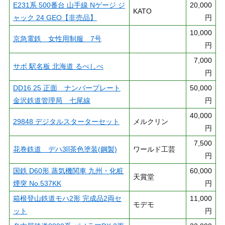
E231系 500番台 山手線 Nゲージ ジ
20,000
KATO
ャック 24 GEO【非売品】
円
10,000
京急電鉄 女性用制服 7号
円
7,000
サボ 駅名板 北海道 るべしべ
円
DD16 25 正面 ナンバープレート
50,000
金沢鉄道管理局 七尾線
円
40,000
29848 デジタルスターターセット
メルクリン
円
7,500
花巻鉄道 デハ3Ⅱ茶色塗装(鋼製)
ワールド工芸
円
国鉄 D60形 蒸気機関車 九州・化粧
60,000
天賞堂
煙突 No.537KK
円
箱根登山鉄道モハ2形 完成品2両セ
11,000
モデモ
ット
円