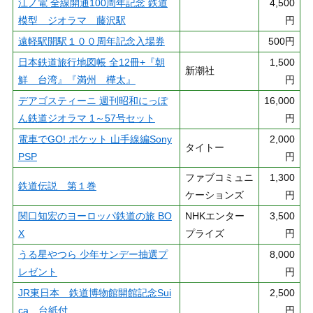
江ノ電 全線開通100周年記念 鉄道
4,500
模型 ジオラマ 藤沢駅
円
遠軽駅開駅１００周年記念入場券
500円
日本鉄道旅行地図帳 全12冊+『朝
1,500
新潮社
鮮 台湾』『満州 樺太』
円
デアゴスティーニ 週刊昭和にっぽ
16,000
ん鉄道ジオラマ 1～57号セット
円
電車でGO! ポケット 山手線編Sony
2,000
タイトー
PSP
円
ファブコミュニ
1,300
鉄道伝説 第１巻
ケーションズ
円
関口知宏のヨーロッパ鉄道の旅 BO
NHKエンター
3,500
X
プライズ
円
うる星やつら 少年サンデー抽選プ
8,000
レゼント
円
JR東日本 鉄道博物館開館記念Sui
2,500
ca 台紙付
円