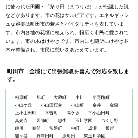
に使われた田圃・「祭り田（まつりだ）」が転訛した説
などがあります。市の花はサルビアです。エネルギッシ
ュな容姿は町田市の若さとバイタリティを表していま
す。市内各地の花壇に植えられ、幅広く市民に愛されて
います。市の木はけやきです。市内にも随所にけやき並
木が整備され、市民に憩いをあたえています。
町田市 全域にて出張買取を喜んで対応を致しま
す。
相原町
旭町
大蔵町
小川
小野路町
小山ケ丘
小山田桜台
小山町
金井
金森
上小山田町
木曽町
高ケ坂
下小山田町
真光寺
図師町
忠生
玉川学園
つくし野
鶴川
鶴間
常盤町
中町
成瀬
根岸
能ヶ谷
野津田町
原町田
東玉川学園