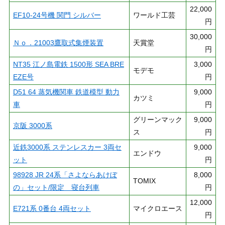
22,000
EF10-24号機 関門 シルバー
ワールド工芸
円
30,000
Ｎｏ．21003鷹取式集煙装置
天賞堂
円
NT35 江ノ島電鉄 1500形 SEA BRE
3,000
モデモ
EZE号
円
D51 64 蒸気機関車 鉄道模型 動力
9,000
カツミ
車
円
グリーンマック
9,000
京阪 3000系
ス
円
近鉄3000系 ステンレスカー 3両セ
9,000
エンドウ
ット
円
98928 JR 24系「さよならあけぼ
8,000
TOMIX
の」セット/限定 寝台列車
円
12,000
E721系 0番台 4両セット
マイクロエース
円