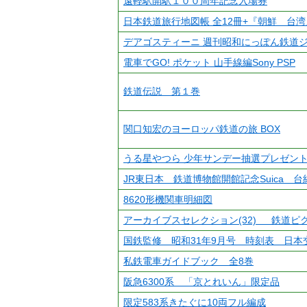
遠軽駅開駅１００周年記念入場券
日本鉄道旅行地図帳 全12冊+『朝鮮 台
デアゴスティーニ 週刊昭和にっぽん鉄道ジ
電車でGO! ポケット 山手線編Sony PSP
鉄道伝説 第１巻
関口知宏のヨーロッパ鉄道の旅 BOX
うる星やつら 少年サンデー抽選プレゼン
JR東日本 鉄道博物館開館記念Suica 台
8620形機関車明細図
アーカイブスセレクション(32) 鉄道ピ
国鉄監修 昭和31年9月号 時刻表 日本
私鉄電車ガイドブック 全8巻
阪急6300系 「京とれいん」限定品
限定583系きたぐに10両フル編成