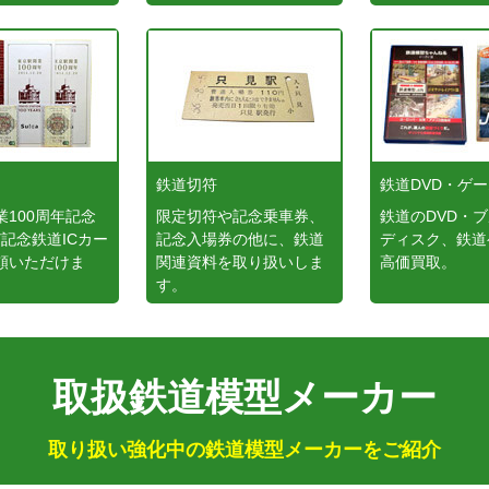
鉄道切符
鉄道DVD・ゲ
業100周年記念
限定切符や記念乗車券、
鉄道のDVD・
など記念鉄道ICカー
記念入場券の他に、鉄道
ディスク、鉄道
頼いただけま
関連資料を取り扱いしま
高価買取。
す。
取扱鉄道模型メーカー
取り扱い強化中の鉄道模型メーカーをご紹介