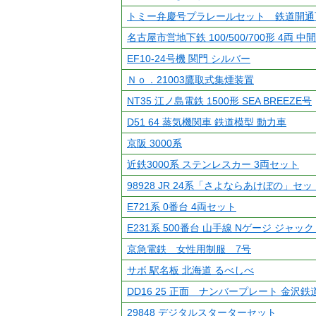
トミー弁慶号プラレールセット 鉄道開通
名古屋市営地下鉄 100/500/700形 4両 中
EF10-24号機 関門 シルバー
Ｎｏ．21003鷹取式集煙装置
NT35 江ノ島電鉄 1500形 SEA BREEZE号
D51 64 蒸気機関車 鉄道模型 動力車
京阪 3000系
近鉄3000系 ステンレスカー 3両セット
98928 JR 24系「さよならあけぼの」セ
E721系 0番台 4両セット
E231系 500番台 山手線 Nゲージ ジャック
京急電鉄 女性用制服 7号
サボ 駅名板 北海道 るべしべ
DD16 25 正面 ナンバープレート 金沢
29848 デジタルスターターセット