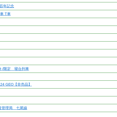
百年記念
間車 T車
ット/限定 寝台列車
 24 GEO【非売品】
鉄道管理局 七尾線