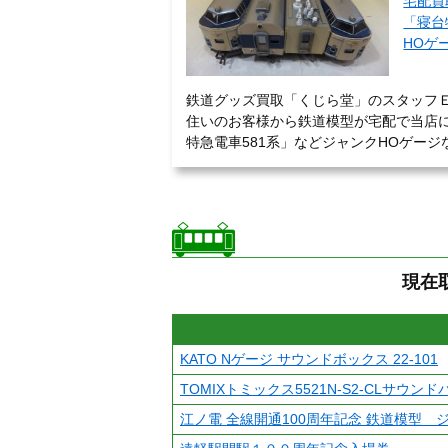
宅配買
「寝台
HOゲ
鉄道グッズ買取「くじら堂」のスタッフ
住いのお客様から鉄道模型が宅配で当店
特急電車581系」などジャンクHOゲージな
現在
KATO Nゲージ サウンドボックス 22-101
TOMIXトミックス5521N-S2-CLサウン
江ノ電 全線開通100周年記念 鉄道模型 