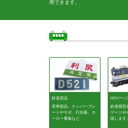
用できます。
鉄道部品
HOゲー
実車部品、ナンバープレ
鉄道模型
ートやサボ、行先板、ホ
ゲージや
ーロー看板など
扱します