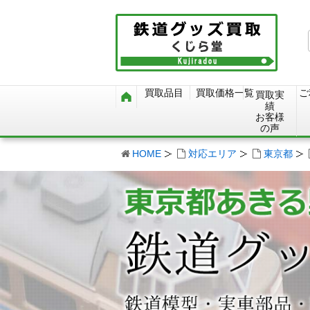
買取品目
買取価格一覧
ご
買取実
績
お客様
の声
HOME
対応エリア
東京都