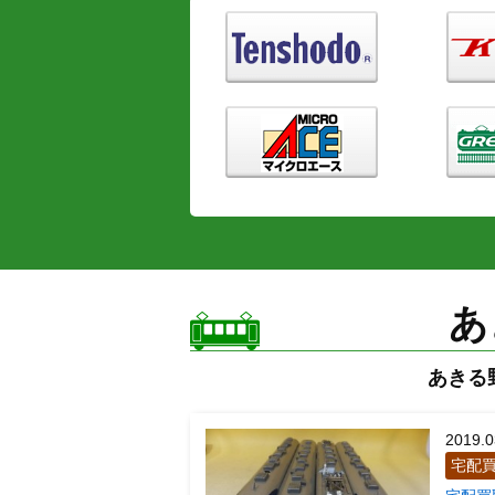
あ
あきる
2019.0
宅配