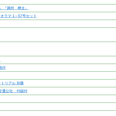
湾』『満州 樺太』
オラマ 1～57号セット
ト
紙付
クトリアル 別冊
交通公社 付録付