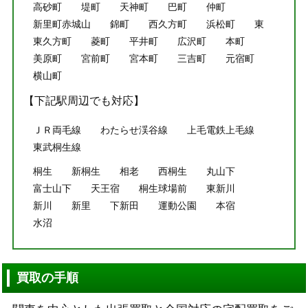
高砂町
堤町
天神町
巴町
仲町
新里町赤城山
錦町
西久方町
浜松町
東
東久方町
菱町
平井町
広沢町
本町
美原町
宮前町
宮本町
三吉町
元宿町
横山町
【下記駅周辺でも対応】
ＪＲ両毛線
わたらせ渓谷線
上毛電鉄上毛線
東武桐生線
桐生
新桐生
相老
西桐生
丸山下
富士山下
天王宿
桐生球場前
東新川
新川
新里
下新田
運動公園
本宿
水沼
買取の手順