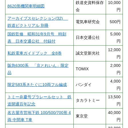
鉄道史資料保存
10,000
8620形機関車明細図
会
円
アーカイブスセレクション(32)
電気車研究会
500円
鉄道ピクトリアル 別冊
国鉄監修 昭和31年9月号 時刻
5,000
日本交通公社
表 日本交通公社 付録付
円
12,000
私鉄電車ガイドブック 全8巻
誠文堂新光社
円
阪急6300系 「京とれいん」限定
2,000
TOMIX
品
円
4,000
限定583系きたぐに10両フル編成
バンダイ
円
トミー弁慶号プラレールセット 鉄
13,500
タカラトミー
道開通百年記念
円
名古屋市営地下鉄 100/500/700形 4
40,000
東京堂
両 中間車 T車
円