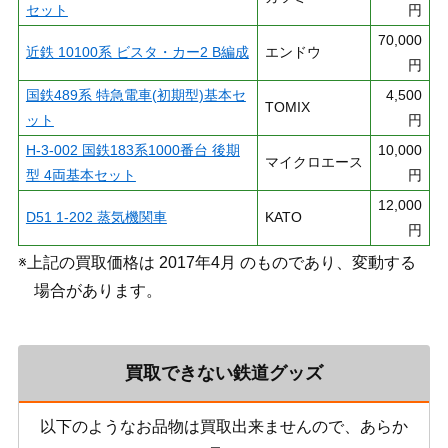
セット
円
70,000
近鉄 10100系 ビスタ・カー2 B編成
エンドウ
円
国鉄489系 特急電車(初期型)基本セ
4,500
TOMIX
ット
円
H-3-002 国鉄183系1000番台 後期
10,000
マイクロエース
型 4両基本セット
円
12,000
D51 1-202 蒸気機関車
KATO
円
※上記の買取価格は 2017年4月 のものであり、変動する
場合があります。
買取できない鉄道グッズ
以下のようなお品物は買取出来ませんので、あらか