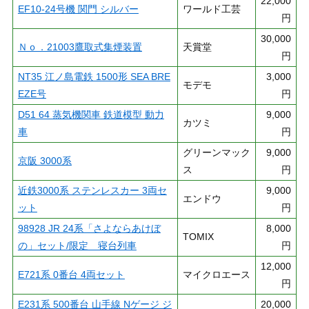
22,000
EF10-24号機 関門 シルバー
ワールド工芸
円
30,000
Ｎｏ．21003鷹取式集煙装置
天賞堂
円
NT35 江ノ島電鉄 1500形 SEA BRE
3,000
モデモ
EZE号
円
D51 64 蒸気機関車 鉄道模型 動力
9,000
カツミ
車
円
グリーンマック
9,000
京阪 3000系
ス
円
近鉄3000系 ステンレスカー 3両セ
9,000
エンドウ
ット
円
98928 JR 24系「さよならあけぼ
8,000
TOMIX
の」セット/限定 寝台列車
円
12,000
E721系 0番台 4両セット
マイクロエース
円
E231系 500番台 山手線 Nゲージ ジ
20,000