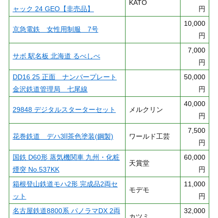
KATO
ャック 24 GEO【非売品】
円
10,000
京急電鉄 女性用制服 7号
円
7,000
サボ 駅名板 北海道 るべしべ
円
DD16 25 正面 ナンバープレート
50,000
金沢鉄道管理局 七尾線
円
40,000
29848 デジタルスターターセット
メルクリン
円
7,500
花巻鉄道 デハ3Ⅱ茶色塗装(鋼製)
ワールド工芸
円
国鉄 D60形 蒸気機関車 九州・化粧
60,000
天賞堂
煙突 No.537KK
円
箱根登山鉄道モハ2形 完成品2両セ
11,000
モデモ
ット
円
名古屋鉄道8800系 パノラマDX 2両
32,000
カツミ