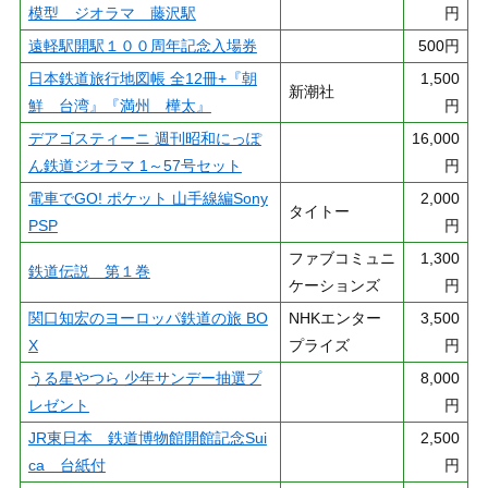
模型 ジオラマ 藤沢駅
円
遠軽駅開駅１００周年記念入場券
500円
日本鉄道旅行地図帳 全12冊+『朝
1,500
新潮社
鮮 台湾』『満州 樺太』
円
デアゴスティーニ 週刊昭和にっぽ
16,000
ん鉄道ジオラマ 1～57号セット
円
電車でGO! ポケット 山手線編Sony
2,000
タイトー
PSP
円
ファブコミュニ
1,300
鉄道伝説 第１巻
ケーションズ
円
関口知宏のヨーロッパ鉄道の旅 BO
NHKエンター
3,500
X
プライズ
円
うる星やつら 少年サンデー抽選プ
8,000
レゼント
円
JR東日本 鉄道博物館開館記念Sui
2,500
ca 台紙付
円