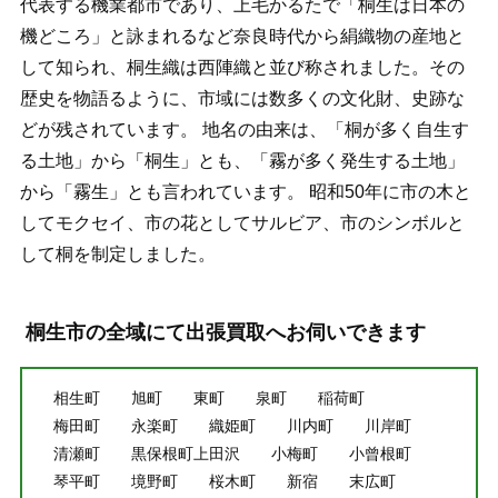
代表する機業都市であり、上毛かるたで「桐生は日本の
機どころ」と詠まれるなど奈良時代から絹織物の産地と
して知られ、桐生織は西陣織と並び称されました。その
歴史を物語るように、市域には数多くの文化財、史跡な
どが残されています。 地名の由来は、「桐が多く自生す
る土地」から「桐生」とも、「霧が多く発生する土地」
から「霧生」とも言われています。 昭和50年に市の木と
してモクセイ、市の花としてサルビア、市のシンボルと
して桐を制定しました。
桐生市の全域にて出張買取へお伺いできます
相生町
旭町
東町
泉町
稲荷町
梅田町
永楽町
織姫町
川内町
川岸町
清瀬町
黒保根町上田沢
小梅町
小曾根町
琴平町
境野町
桜木町
新宿
末広町