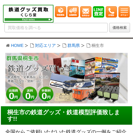
HOME
対応エリア
群馬県
桐生市
桐生市の鉄道グッズ・鉄道模型評価致しま
す!!
全国からご依頼いただいた鉄道グッズの一例をご紹介