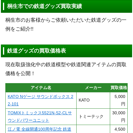
桐生市での鉄道グッズ買取実績
桐生市のお客様からご依頼いただいた鉄道グッズの一
例をご紹介!!
鉄道グッズの買取価格表
現在取扱強化中の鉄道模型や鉄道関連アイテムの買取
価格を公開！
アイテム名
メーカー
買取価格
KATO Nゲージ サウンドボックス 2
5,000
KATO
2-101
円
TOMIXトミックス5521N-S2-CLサ
30,000
トミーテック
ウンドパワーユニット
円
江ノ電 全線開通100周年記念 鉄道
4,500