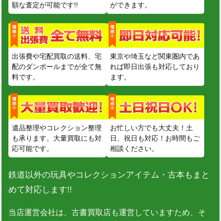
額な査定が可能です!!
ができます。
出張費や宅配買取の送料、宅
東京や埼玉など関東圏内であ
配のダンボールまでが全て無
れば即日出張も対応しており
料です。
ます。
遺品整理やコレクション整理
お忙しい方でも大丈夫！土
も承ります。大量買取にも対
日、祝日も対応！お時間もご
応可能です。
相談ください。
鉄道以外の玩具やコレクションアイテム・古本もまと
めて対応します!!
当店運営会社は、古書買取店も運営していますため、そ