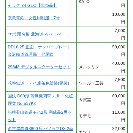
KATO
ャック 24 GEO【非売品】
円
10,000
京急電鉄 女性用制服 7号
円
7,000
サボ 駅名板 北海道 るべしべ
円
DD16 25 正面 ナンバープレート
50,000
金沢鉄道管理局 七尾線
円
40,000
29848 デジタルスターターセット
メルクリン
円
7,500
花巻鉄道 デハ3Ⅱ茶色塗装(鋼製)
ワールド工芸
円
国鉄 D60形 蒸気機関車 九州・化粧
60,000
天賞堂
煙突 No.537KK
円
箱根登山鉄道モハ2形 完成品2両セ
11,000
モデモ
ット
円
名古屋鉄道8800系 パノラマDX 2両
32,000
カツミ