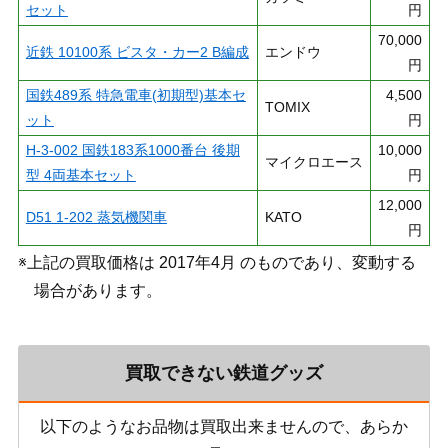
セット
円
70,000
近鉄 10100系 ビスタ・カー2 B編成
エンドウ
円
国鉄489系 特急電車(初期型)基本セ
4,500
TOMIX
ット
円
H-3-002 国鉄183系1000番台 後期
10,000
マイクロエース
型 4両基本セット
円
12,000
D51 1-202 蒸気機関車
KATO
円
※上記の買取価格は 2017年4月 のものであり、変動する
場合があります。
買取できない鉄道グッズ
以下のようなお品物は買取出来ませんので、あらか