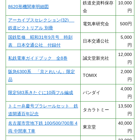
鉄道史資料保存
10,000
8620形機関車明細図
会
円
アーカイブスセレクション(32)
電気車研究会
500円
鉄道ピクトリアル 別冊
国鉄監修 昭和31年9月号 時刻
5,000
日本交通公社
表 日本交通公社 付録付
円
12,000
私鉄電車ガイドブック 全8巻
誠文堂新光社
円
阪急6300系 「京とれいん」限定
2,000
TOMIX
品
円
4,000
限定583系きたぐに10両フル編成
バンダイ
円
トミー弁慶号プラレールセット 鉄
13,500
タカラトミー
道開通百年記念
円
名古屋市営地下鉄 100/500/700形 4
40,000
東京堂
両 中間車 T車
円