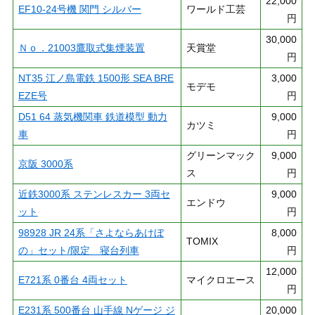
22,000
EF10-24号機 関門 シルバー
ワールド工芸
円
30,000
Ｎｏ．21003鷹取式集煙装置
天賞堂
円
NT35 江ノ島電鉄 1500形 SEA BRE
3,000
モデモ
EZE号
円
D51 64 蒸気機関車 鉄道模型 動力
9,000
カツミ
車
円
グリーンマック
9,000
京阪 3000系
ス
円
近鉄3000系 ステンレスカー 3両セ
9,000
エンドウ
ット
円
98928 JR 24系「さよならあけぼ
8,000
TOMIX
の」セット/限定 寝台列車
円
12,000
E721系 0番台 4両セット
マイクロエース
円
E231系 500番台 山手線 Nゲージ ジ
20,000