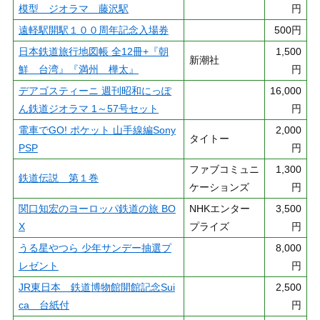
模型 ジオラマ 藤沢駅
円
遠軽駅開駅１００周年記念入場券
500円
日本鉄道旅行地図帳 全12冊+『朝
1,500
新潮社
鮮 台湾』『満州 樺太』
円
デアゴスティーニ 週刊昭和にっぽ
16,000
ん鉄道ジオラマ 1～57号セット
円
電車でGO! ポケット 山手線編Sony
2,000
タイトー
PSP
円
ファブコミュニ
1,300
鉄道伝説 第１巻
ケーションズ
円
関口知宏のヨーロッパ鉄道の旅 BO
NHKエンター
3,500
X
プライズ
円
うる星やつら 少年サンデー抽選プ
8,000
レゼント
円
JR東日本 鉄道博物館開館記念Sui
2,500
ca 台紙付
円