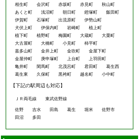
相生町
会沢町
赤坂町
赤見町
秋山町
あくと町
浅沼町
朝日町
鐙塚町
飯田町
伊賀町
石塚町
出流原町
伊勢山町
犬伏上町
伊保内町
岩崎町
植上町
植下町
植野町
梅園町
大蔵町
大栗町
大古屋町
大橋町
小見町
柿平町
嘉多山町
金井上町
金吹町
金屋下町
金屋仲町
庚申塚町
上台町
上羽田町
亀井町
閑馬町
北茂呂町
君田町
葛生西
葛生東
久保町
黒袴町
越名町
小中町
【下記の駅周辺も対応】
ＪＲ両毛線
東武佐野線
佐野
吉水
田島
葛生
堀米
佐野市
田沼
多田