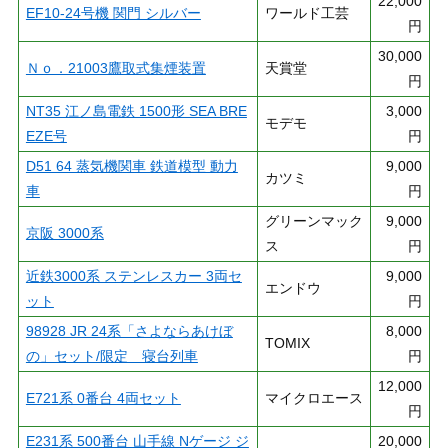
22,000
EF10-24号機 関門 シルバー
ワールド工芸
円
30,000
Ｎｏ．21003鷹取式集煙装置
天賞堂
円
NT35 江ノ島電鉄 1500形 SEA BRE
3,000
モデモ
EZE号
円
D51 64 蒸気機関車 鉄道模型 動力
9,000
カツミ
車
円
グリーンマック
9,000
京阪 3000系
ス
円
近鉄3000系 ステンレスカー 3両セ
9,000
エンドウ
ット
円
98928 JR 24系「さよならあけぼ
8,000
TOMIX
の」セット/限定 寝台列車
円
12,000
E721系 0番台 4両セット
マイクロエース
円
E231系 500番台 山手線 Nゲージ ジ
20,000