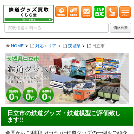
HOME
対応エリア
茨城県
日立市
日立市の鉄道グッズ・鉄道模型ご評価致し
ます!!
全国からご利用いただいた鉄道グッズの一例をご紹介