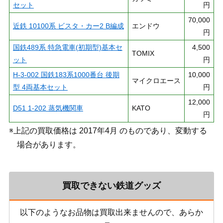
セット
円
70,000
近鉄 10100系 ビスタ・カー2 B編成
エンドウ
円
国鉄489系 特急電車(初期型)基本セ
4,500
TOMIX
ット
円
H-3-002 国鉄183系1000番台 後期
10,000
マイクロエース
型 4両基本セット
円
12,000
D51 1-202 蒸気機関車
KATO
円
※上記の買取価格は 2017年4月 のものであり、変動する
場合があります。
買取できない鉄道グッズ
以下のようなお品物は買取出来ませんので、あらか