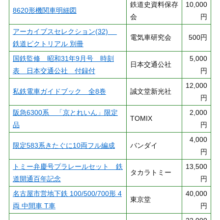
鉄道史資料保存
10,000
8620形機関車明細図
会
円
アーカイブスセレクション(32)
電気車研究会
500円
鉄道ピクトリアル 別冊
国鉄監修 昭和31年9月号 時刻
5,000
日本交通公社
表 日本交通公社 付録付
円
12,000
私鉄電車ガイドブック 全8巻
誠文堂新光社
円
阪急6300系 「京とれいん」限定
2,000
TOMIX
品
円
4,000
限定583系きたぐに10両フル編成
バンダイ
円
トミー弁慶号プラレールセット 鉄
13,500
タカラトミー
道開通百年記念
円
名古屋市営地下鉄 100/500/700形 4
40,000
東京堂
両 中間車 T車
円