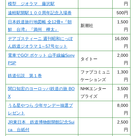
模型 ジオラマ 藤沢駅
円
遠軽駅開駅１００周年記念入場券
500円
日本鉄道旅行地図帳 全12冊+『朝
1,500
新潮社
鮮 台湾』『満州 樺太』
円
デアゴスティーニ 週刊昭和にっぽ
16,000
ん鉄道ジオラマ 1～57号セット
円
電車でGO! ポケット 山手線編Sony
2,000
タイトー
PSP
円
ファブコミュニ
1,300
鉄道伝説 第１巻
ケーションズ
円
関口知宏のヨーロッパ鉄道の旅 BO
NHKエンター
3,500
X
プライズ
円
うる星やつら 少年サンデー抽選プ
8,000
レゼント
円
JR東日本 鉄道博物館開館記念Sui
2,500
ca 台紙付
円