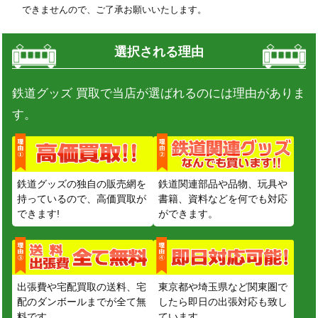
できませんので、ご了承お願いいたします。
選択される理由
鉄道グッズ 買取で当店が選ばれるのには理由がありま
す。
鉄道グッズの独自の販売網を
鉄道関連部品や品物、玩具や
持っているので、高価買取が
書籍、資料などを何でも対応
できます!
ができます。
出張費や宅配買取の送料、宅
東京都や埼玉県など関東圏で
配のダンボールまでが全て無
したら即日の出張対応も致し
料です。
ています。