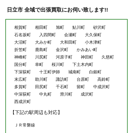
日立市 全域で出張買取にお伺い致します!!
相賀町
相田町
旭町
鮎川町
砂沢町
石名坂町
入四間町
会瀬町
大久保町
大沼町
大みか町
大和田町
小木津町
折笠町
鹿島町
金沢町
かみあい町
神峰町
川尻町
河原子町
神田町
久慈町
国分町
幸町
桜川町
下土木内町
下深荻町
十王町伊師
城南町
白銀町
末広町
助川町
諏訪町
台原町
高鈴町
多賀町
田尻町
千石町
留町
中成沢町
中深荻町
中丸町
滑川町
成沢町
西成沢町
【下記の駅周辺も対応】
ＪＲ常磐線