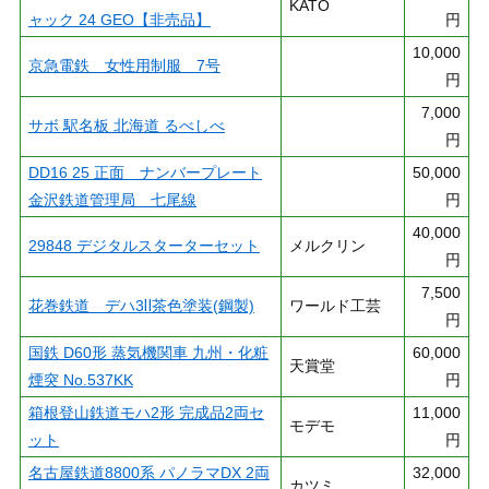
KATO
ャック 24 GEO【非売品】
円
10,000
京急電鉄 女性用制服 7号
円
7,000
サボ 駅名板 北海道 るべしべ
円
DD16 25 正面 ナンバープレート
50,000
金沢鉄道管理局 七尾線
円
40,000
29848 デジタルスターターセット
メルクリン
円
7,500
花巻鉄道 デハ3Ⅱ茶色塗装(鋼製)
ワールド工芸
円
国鉄 D60形 蒸気機関車 九州・化粧
60,000
天賞堂
煙突 No.537KK
円
箱根登山鉄道モハ2形 完成品2両セ
11,000
モデモ
ット
円
名古屋鉄道8800系 パノラマDX 2両
32,000
カツミ