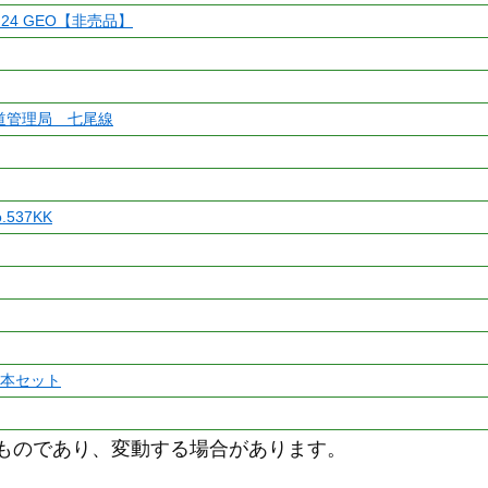
 24 GEO【非売品】
鉄道管理局 七尾線
537KK
両基本セット
 のものであり、変動する場合があります。