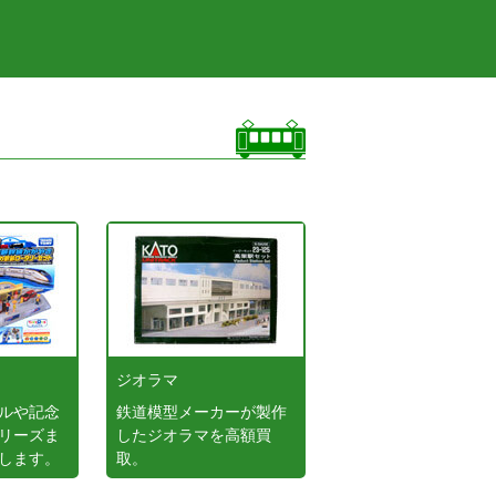
ジオラマ
ルや記念
鉄道模型メーカーが製作
リーズま
したジオラマを高額買
します。
取。