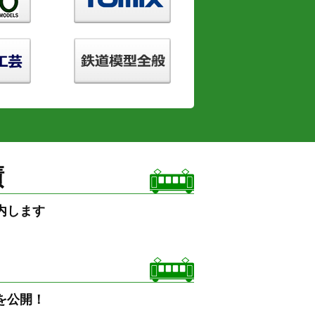
績
内します
を公開！