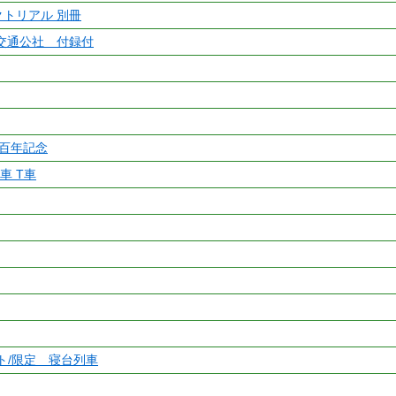
クトリアル 別冊
交通公社 付録付
百年記念
間車 T車
ット/限定 寝台列車