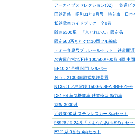
アーカイブスセレクション(32) 鉄道ピ
国鉄監修 昭和31年9月号 時刻表 日本
私鉄電車ガイドブック 全8巻
阪急6300系 「京とれいん」限定品
限定583系きたぐに10両フル編成
トミー弁慶号プラレールセット 鉄道開通
名古屋市営地下鉄 100/500/700形 4両 中
EF10-24号機 関門 シルバー
Ｎｏ．21003鷹取式集煙装置
NT35 江ノ島電鉄 1500形 SEA BREEZE号
D51 64 蒸気機関車 鉄道模型 動力車
京阪 3000系
近鉄3000系 ステンレスカー 3両セット
98928 JR 24系「さよならあけぼの」セ
E721系 0番台 4両セット