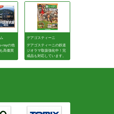
ーム
デアゴスティーニ
-rayの他
デアゴスティーニの鉄道
も高価買
ジオラマ取扱強化中！完
成品も対応しています。