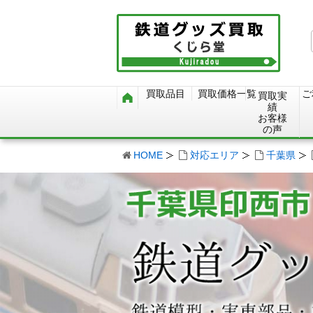
買取品目
買取価格一覧
ご
買取実
績
お客様
の声
HOME
対応エリア
千葉県