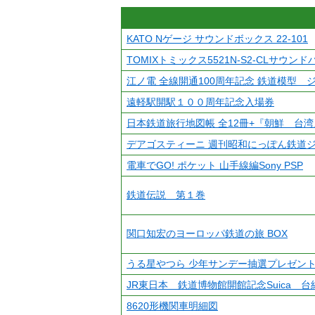
KATO Nゲージ サウンドボックス 22-101
TOMIXトミックス5521N-S2-CLサウン
江ノ電 全線開通100周年記念 鉄道模型 
遠軽駅開駅１００周年記念入場券
日本鉄道旅行地図帳 全12冊+『朝鮮 台
デアゴスティーニ 週刊昭和にっぽん鉄道ジ
電車でGO! ポケット 山手線編Sony PSP
鉄道伝説 第１巻
関口知宏のヨーロッパ鉄道の旅 BOX
うる星やつら 少年サンデー抽選プレゼン
JR東日本 鉄道博物館開館記念Suica 台
8620形機関車明細図