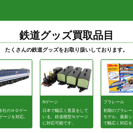
鉄道グッズ買取品目
たくさんの鉄道グッズをお取り扱いしております。
ジ
Nゲージ
プラレール
各社のＨＯゲー
日本で幅広く普及をして
初期のプラレー
番ゲージを対応。
いる、鉄道模型Ｎゲージ
モデル、最新シ
に対応可能です。
で幅広く対応を