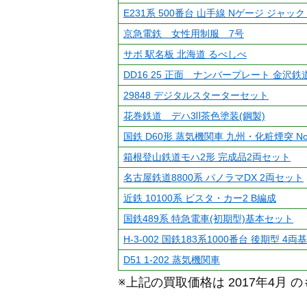
E231系 500番台 山手線 Nゲージ ジャック
京急電鉄 女性用制服 7号
サボ 駅名板 北海道 るべしべ
DD16 25 正面 ナンバープレート 金沢
29848 デジタルスターターセット
花巻鉄道 デハ3Ⅱ茶色塗装(鋼製)
国鉄 D60形 蒸気機関車 九州・化粧煙突 No.
箱根登山鉄道モハ2形 完成品2両セット
名古屋鉄道8800系 パノラマDX 2両セット
近鉄 10100系 ビスタ・カー2 B編成
国鉄489系 特急電車(初期型)基本セット
H-3-002 国鉄183系1000番台 後期型 4
D51 1-202 蒸気機関車
※上記の買取価格は 2017年4月