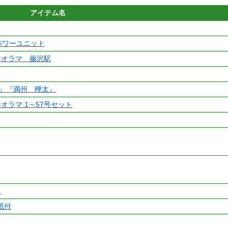
アイテム名
ドパワーユニット
ジオラマ 藤沢駅
湾』『満州 樺太』
オラマ 1～57号セット
ト
紙付