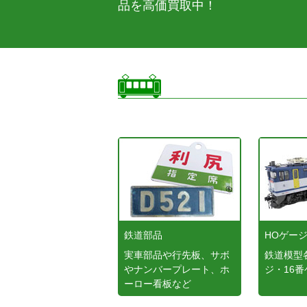
品を高価買取中！
鉄道部品
HOゲー
実車部品や行先板、サボ
鉄道模型
やナンバープレート、ホ
ジ・16
ーロー看板など