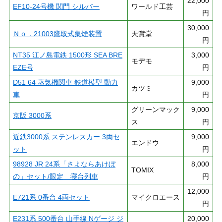
22,000
EF10-24号機 関門 シルバー
ワールド工芸
円
30,000
Ｎｏ．21003鷹取式集煙装置
天賞堂
円
NT35 江ノ島電鉄 1500形 SEA BRE
3,000
モデモ
EZE号
円
D51 64 蒸気機関車 鉄道模型 動力
9,000
カツミ
車
円
グリーンマック
9,000
京阪 3000系
ス
円
近鉄3000系 ステンレスカー 3両セ
9,000
エンドウ
ット
円
98928 JR 24系「さよならあけぼ
8,000
TOMIX
の」セット/限定 寝台列車
円
12,000
E721系 0番台 4両セット
マイクロエース
円
E231系 500番台 山手線 Nゲージ ジ
20,000