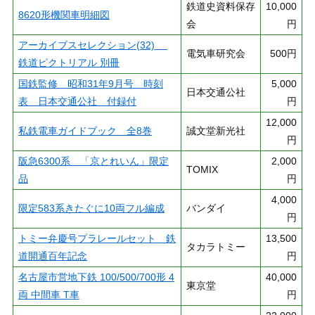
鉄道史資料保存
10,000
8620形機関車明細図
会
円
アーカイブスセレクション(32)
電気車研究会
500円
鉄道ピクトリアル 別冊
国鉄監修 昭和31年9月号 時刻
5,000
日本交通公社
表 日本交通公社 付録付
円
12,000
私鉄電車ガイドブック 全8巻
誠文堂新光社
円
阪急6300系 「京とれいん」限定
2,000
TOMIX
品
円
4,000
限定583系きたぐに10両フル編成
バンダイ
円
トミー弁慶号プラレールセット 鉄
13,500
タカラトミー
道開通百年記念
円
名古屋市営地下鉄 100/500/700形 4
40,000
東京堂
両 中間車 T車
円