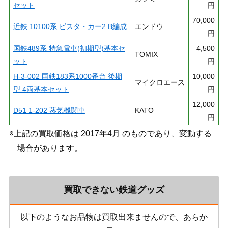
セット
円
70,000
近鉄 10100系 ビスタ・カー2 B編成
エンドウ
円
国鉄489系 特急電車(初期型)基本セ
4,500
TOMIX
ット
円
H-3-002 国鉄183系1000番台 後期
10,000
マイクロエース
型 4両基本セット
円
12,000
D51 1-202 蒸気機関車
KATO
円
※上記の買取価格は 2017年4月 のものであり、変動する
場合があります。
買取できない鉄道グッズ
以下のようなお品物は買取出来ませんので、あらか