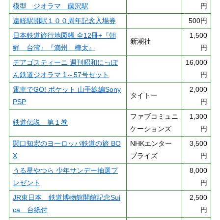
模型 ジオラマ 藤沢駅
円
遠軽駅開駅１００周年記念入場券
500円
日本鉄道旅行地図帳 全12冊+『朝
1,500
新潮社
鮮 台湾』『満州 樺太』
円
デアゴスティーニ 週刊昭和にっぽ
16,000
ん鉄道ジオラマ 1～57号セット
円
電車でGO! ポケット 山手線編Sony
2,000
タイトー
PSP
円
ファブコミュニ
1,300
鉄道伝説 第１巻
ケーションズ
円
関口知宏のヨーロッパ鉄道の旅 BO
NHKエンター
3,500
X
プライズ
円
うる星やつら 少年サンデー抽選プ
8,000
レゼント
円
JR東日本 鉄道博物館開館記念Sui
2,500
ca 台紙付
円