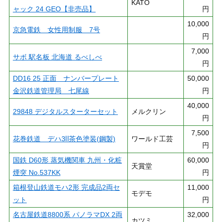
KATO
ャック 24 GEO【非売品】
円
10,000
京急電鉄 女性用制服 7号
円
7,000
サボ 駅名板 北海道 るべしべ
円
DD16 25 正面 ナンバープレート
50,000
金沢鉄道管理局 七尾線
円
40,000
29848 デジタルスターターセット
メルクリン
円
7,500
花巻鉄道 デハ3Ⅱ茶色塗装(鋼製)
ワールド工芸
円
国鉄 D60形 蒸気機関車 九州・化粧
60,000
天賞堂
煙突 No.537KK
円
箱根登山鉄道モハ2形 完成品2両セ
11,000
モデモ
ット
円
名古屋鉄道8800系 パノラマDX 2両
32,000
カツミ