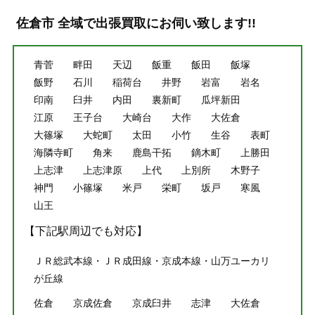
佐倉市 全域で出張買取にお伺い致します!!
青菅
畔田
天辺
飯重
飯田
飯塚
飯野
石川
稲荷台
井野
岩富
岩名
印南
臼井
内田
裏新町
瓜坪新田
江原
王子台
大崎台
大作
大佐倉
大篠塚
大蛇町
太田
小竹
生谷
表町
海隣寺町
角来
鹿島干拓
鏑木町
上勝田
上志津
上志津原
上代
上別所
木野子
神門
小篠塚
米戸
栄町
坂戸
寒風
山王
【下記駅周辺でも対応】
ＪＲ総武本線・ＪＲ成田線・京成本線・山万ユーカリ
が丘線
佐倉
京成佐倉
京成臼井
志津
大佐倉