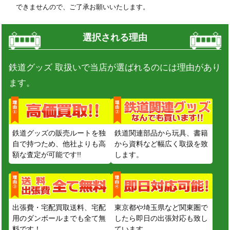
できませんので、ご了承お願いいたします。
選択される理由
鉄道グッズ 取扱いで当店が選ばれるのには理由があり
ます。
鉄道グッズの販売ルートを独
鉄道関連部品から玩具、書籍
自で持つため、他社よりも高
から資料など幅広く取扱を致
額な査定が可能です!!
します。
出張費・宅配買取送料、宅配
東京都や埼玉県など関東圏で
用のダンボールまでも全て無
したら即日の出張対応も致し
料です！
ています。