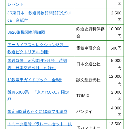
レゼント
円
JR東日本 鉄道博物館開館記念Sui
2,500
ca 台紙付
円
鉄道史資料保存
10,000
8620形機関車明細図
会
円
アーカイブスセレクション(32)
電気車研究会
500円
鉄道ピクトリアル 別冊
国鉄監修 昭和31年9月号 時刻
5,000
日本交通公社
表 日本交通公社 付録付
円
12,000
私鉄電車ガイドブック 全8巻
誠文堂新光社
円
阪急6300系 「京とれいん」限定
2,000
TOMIX
品
円
4,000
限定583系きたぐに10両フル編成
バンダイ
円
トミー弁慶号プラレールセット 鉄
13,500
タカラトミー