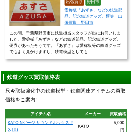
出張買取
野田市
愛称板「あずさ」などの鉄道部
品、記念鉄道グッズ、硬券 出
張買取 野田市
この間、千葉県野田市に鉄道担当スタッフが出にお伺いしま
した。愛称板「あずさ」などの鉄道部品、記念鉄道グッズ、
硬券があったそうです。『あずさ』は愛称板等の鉄道グッズ
でもよく見かけますし、鉄道模型としても...
鉄道グッズ買取価格表
只今取扱強化中の鉄道模型・鉄道関連アイテムの買取
価格をご案内!
アイテム名
メーカー
買取価格
KATO Nゲージ サウンドボックス 2
5,000
KATO
2-101
円