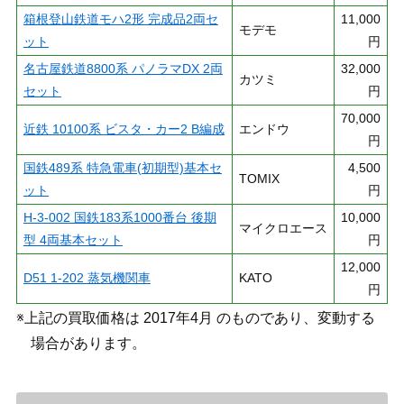
箱根登山鉄道モハ2形 完成品2両セ
11,000
モデモ
ット
円
名古屋鉄道8800系 パノラマDX 2両
32,000
カツミ
セット
円
70,000
近鉄 10100系 ビスタ・カー2 B編成
エンドウ
円
国鉄489系 特急電車(初期型)基本セ
4,500
TOMIX
ット
円
H-3-002 国鉄183系1000番台 後期
10,000
マイクロエース
型 4両基本セット
円
12,000
D51 1-202 蒸気機関車
KATO
円
※上記の買取価格は 2017年4月 のものであり、変動する
場合があります。