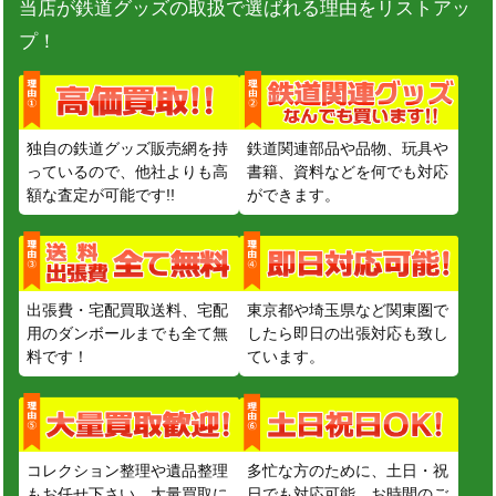
当店が鉄道グッズの取扱で選ばれる理由をリストアッ
プ！
独自の鉄道グッズ販売網を持
鉄道関連部品や品物、玩具や
っているので、他社よりも高
書籍、資料などを何でも対応
額な査定が可能です!!
ができます。
出張費・宅配買取送料、宅配
東京都や埼玉県など関東圏で
用のダンボールまでも全て無
したら即日の出張対応も致し
料です！
ています。
コレクション整理や遺品整理
多忙な方のために、土日・祝
もお任せ下さい。大量買取に
日でも対応可能。お時間のご