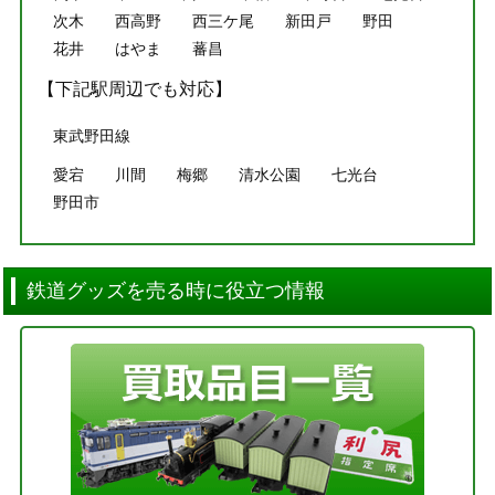
次木
西高野
西三ケ尾
新田戸
野田
花井
はやま
蕃昌
【下記駅周辺でも対応】
東武野田線
愛宕
川間
梅郷
清水公園
七光台
野田市
鉄道グッズを売る時に役立つ情報