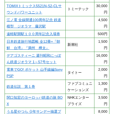
TOMIXトミックス5521N-S2-CLサ
30,000
トミーテック
ウンドパワーユニット
円
江ノ電 全線開通100周年記念 鉄道
4,500
模型 ジオラマ 藤沢駅
円
遠軽駅開駅１００周年記念入場券
500円
日本鉄道旅行地図帳 全12冊+『朝
1,500
新潮社
鮮 台湾』『満州 樺太』
円
デアゴスティーニ 週刊昭和にっぽ
16,000
ん鉄道ジオラマ 1～57号セット
円
電車でGO! ポケット 山手線編Sony
2,000
タイトー
PSP
円
ファブコミュニ
1,300
鉄道伝説 第１巻
ケーションズ
円
関口知宏のヨーロッパ鉄道の旅 BO
NHKエンター
3,500
X
プライズ
円
うる星やつら 少年サンデー抽選プ
8,000