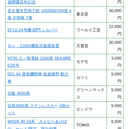
道開通百年記念
円
名古屋市営地下鉄 100/500/700形 4
40,000
東京堂
両 中間車 T車
円
22,000
EF10-24号機 関門 シルバー
ワールド工芸
円
30,000
Ｎｏ．21003鷹取式集煙装置
天賞堂
円
NT35 江ノ島電鉄 1500形 SEA BRE
3,000
モデモ
EZE号
円
D51 64 蒸気機関車 鉄道模型 動力
9,000
カツミ
車
円
グリーンマック
9,000
京阪 3000系
ス
円
近鉄3000系 ステンレスカー 3両セ
9,000
エンドウ
ット
円
98928 JR 24系「さよならあけぼ
8,000
TOMIX
の」セット/限定 寝台列車
円