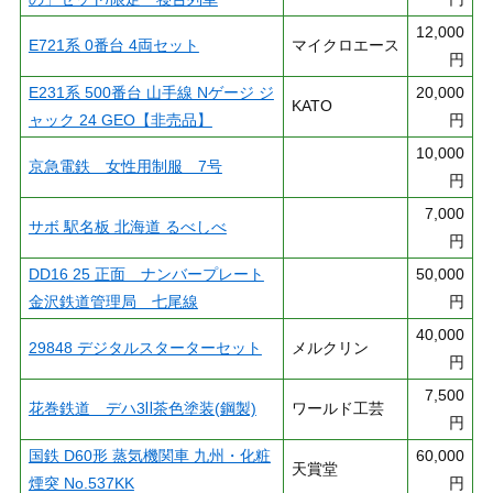
12,000
E721系 0番台 4両セット
マイクロエース
円
E231系 500番台 山手線 Nゲージ ジ
20,000
KATO
ャック 24 GEO【非売品】
円
10,000
京急電鉄 女性用制服 7号
円
7,000
サボ 駅名板 北海道 るべしべ
円
DD16 25 正面 ナンバープレート
50,000
金沢鉄道管理局 七尾線
円
40,000
29848 デジタルスターターセット
メルクリン
円
7,500
花巻鉄道 デハ3Ⅱ茶色塗装(鋼製)
ワールド工芸
円
国鉄 D60形 蒸気機関車 九州・化粧
60,000
天賞堂
煙突 No.537KK
円