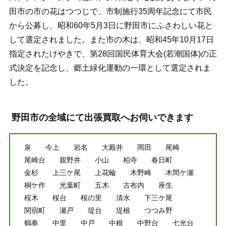
田市の市の花はつつじで、市制施行35周年記念にて市民
から公募し、昭和60年5月3日に野田市にふさわしい花と
して選定されました。また市の木は、昭和45年10月17日
指定されたけやきで、第28回国民体育大会(若潮国体)の正
式決定を記念し、郷土緑化運動の一環として選定されま
した。
野田市の全域にて出張買取へお伺いできます
泉
今上
岩名
大殿井
岡田
尾崎
尾崎台
親野井
小山
柏寺
春日町
金杉
上三ケ尾
上花輪
木野崎
木間ケ瀬
桐ケ作
光葉町
五木
古布内
座生
桜木
桜台
桜の里
清水
下三ケ尾
関宿町
瀬戸
堤台
堤根
つつみ野
鶴奉
中里
中戸
中根
中野台
七光台