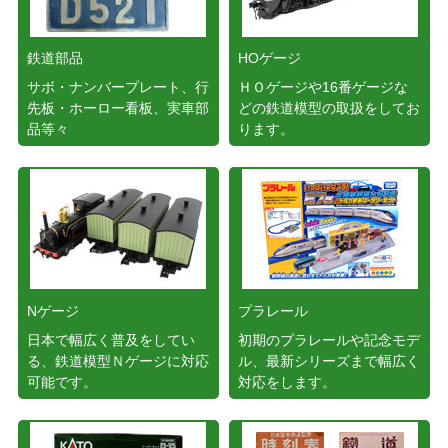
鉄道部品
HOゲージ
サボ・ナンバープレート、行
ＨＯゲージや16番ゲージな
先板・ホーロー看板、実車部
どの鉄道模型の取扱をしてお
品等々
ります。
Nゲージ
プラレール
日本で幅広く普及をしてい
初期のプラレールや記念モデ
る、鉄道模型Ｎゲージに対応
ル、最新シリーズまで幅広く
可能です。
対応をします。