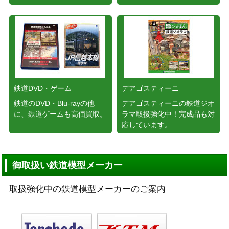
鉄道DVD・ゲーム
デアゴスティーニ
鉄道のDVD・Blu-rayの他
デアゴスティーニの鉄道ジオ
に、鉄道ゲームも高価買取。
ラマ取扱強化中！完成品も対
応しています。
御取扱い鉄道模型メーカー
取扱強化中の鉄道模型メーカーのご案内