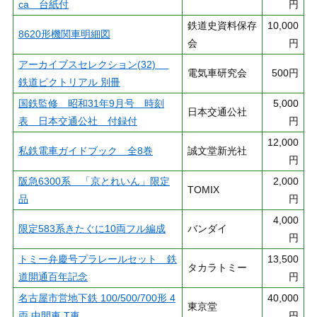
ca 台紙付
円
鉄道史資料保存
10,000
8620形機関車明細図
会
円
アーカイブスセレクション(32)
電気車研究会
500円
鉄道ピクトリアル 別冊
国鉄監修 昭和31年9月号 時刻
5,000
日本交通公社
表 日本交通公社 付録付
円
12,000
私鉄電車ガイドブック 全8巻
誠文堂新光社
円
阪急6300系 「京とれいん」限定
2,000
TOMIX
品
円
4,000
限定583系きたぐに10両フル編成
バンダイ
円
トミー弁慶号プラレールセット 鉄
13,500
タカラトミー
道開通百年記念
円
名古屋市営地下鉄 100/500/700形 4
40,000
東京堂
両 中間車 T車
円