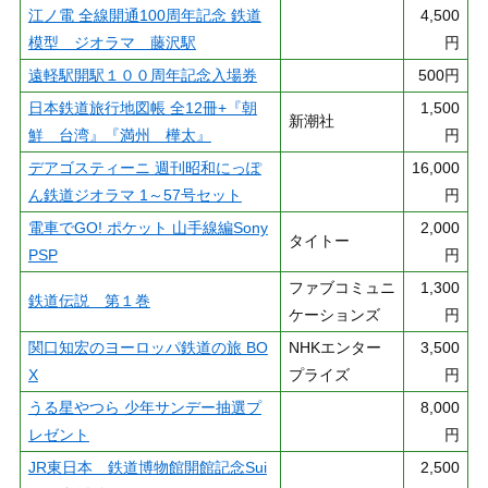
江ノ電 全線開通100周年記念 鉄道
4,500
模型 ジオラマ 藤沢駅
円
遠軽駅開駅１００周年記念入場券
500円
日本鉄道旅行地図帳 全12冊+『朝
1,500
新潮社
鮮 台湾』『満州 樺太』
円
デアゴスティーニ 週刊昭和にっぽ
16,000
ん鉄道ジオラマ 1～57号セット
円
電車でGO! ポケット 山手線編Sony
2,000
タイトー
PSP
円
ファブコミュニ
1,300
鉄道伝説 第１巻
ケーションズ
円
関口知宏のヨーロッパ鉄道の旅 BO
NHKエンター
3,500
X
プライズ
円
うる星やつら 少年サンデー抽選プ
8,000
レゼント
円
JR東日本 鉄道博物館開館記念Sui
2,500