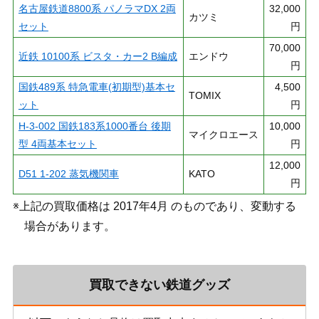
名古屋鉄道8800系 パノラマDX 2両
32,000
カツミ
セット
円
70,000
近鉄 10100系 ビスタ・カー2 B編成
エンドウ
円
国鉄489系 特急電車(初期型)基本セ
4,500
TOMIX
ット
円
H-3-002 国鉄183系1000番台 後期
10,000
マイクロエース
型 4両基本セット
円
12,000
D51 1-202 蒸気機関車
KATO
円
※上記の買取価格は 2017年4月 のものであり、変動する
場合があります。
買取できない鉄道グッズ