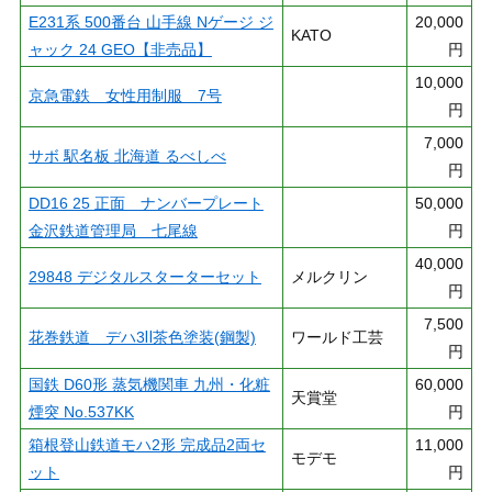
E231系 500番台 山手線 Nゲージ ジ
20,000
KATO
ャック 24 GEO【非売品】
円
10,000
京急電鉄 女性用制服 7号
円
7,000
サボ 駅名板 北海道 るべしべ
円
DD16 25 正面 ナンバープレート
50,000
金沢鉄道管理局 七尾線
円
40,000
29848 デジタルスターターセット
メルクリン
円
7,500
花巻鉄道 デハ3Ⅱ茶色塗装(鋼製)
ワールド工芸
円
国鉄 D60形 蒸気機関車 九州・化粧
60,000
天賞堂
煙突 No.537KK
円
箱根登山鉄道モハ2形 完成品2両セ
11,000
モデモ
ット
円