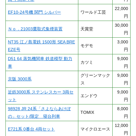
22,000
EF10-24号機 関門 シルバー
ワールド工芸
円
30,000
Ｎｏ．21003鷹取式集煙装置
天賞堂
円
NT35 江ノ島電鉄 1500形 SEA BRE
3,000
モデモ
EZE号
円
D51 64 蒸気機関車 鉄道模型 動力
9,000
カツミ
車
円
グリーンマック
9,000
京阪 3000系
ス
円
近鉄3000系 ステンレスカー 3両セ
9,000
エンドウ
ット
円
98928 JR 24系「さよならあけぼ
8,000
TOMIX
の」セット/限定 寝台列車
円
12,000
E721系 0番台 4両セット
マイクロエース
円