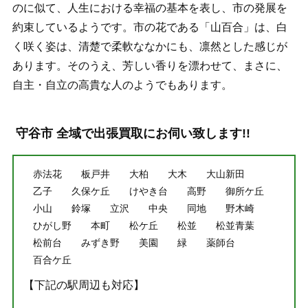
のに似て、人生における幸福の基本を表し、市の発展を
約束しているようです。市の花である「山百合」は、白
く咲く姿は、清楚で柔軟ななかにも、凛然とした感じが
あります。そのうえ、芳しい香りを漂わせて、まさに、
自主・自立の高貴な人のようでもあります。
守谷市 全域で出張買取にお伺い致します!!
赤法花
板戸井
大柏
大木
大山新田
乙子
久保ケ丘
けやき台
高野
御所ケ丘
小山
鈴塚
立沢
中央
同地
野木崎
ひがし野
本町
松ケ丘
松並
松並青葉
松前台
みずき野
美園
緑
薬師台
百合ケ丘
【下記の駅周辺も対応】