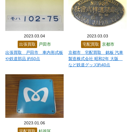
2023.03.04
2023.03.03
出張買取
戸田市
宅配買取
京都市
出張買取 戸田市 車内形式板
京都市 宅配買取 銘板 汽車
や鉄道部品 約50点
製造株式会社 昭和2年 大阪
など鉄道グッズ約40点
2023.01.06
宅配買取
杉並区