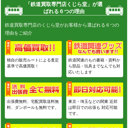
「鉄道買取専門店くじら堂」が選
ばれる６つの理由
鉄道買取専門店のくじら堂がお客様から選ばれる６つの
理由をご紹介
独自の販売ルートによる査定
鉄道関連のもの書籍・資料か
基準で高価買取！
ら部品・玩具までなんでも対
応いたします
出張費無料、宅配買取送料無
東京・埼玉などの関東 近郊
料、ダンボールも無料です。
は即日での出張も 対応可能
です。