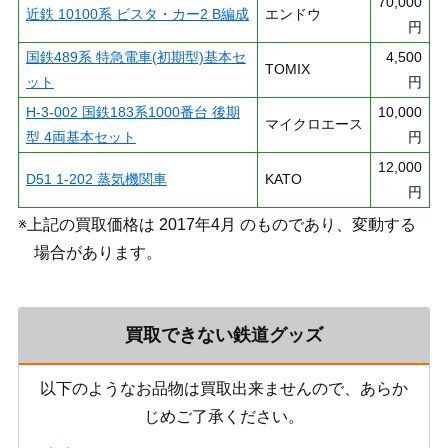
70,000
近鉄 10100系 ビスタ・カー2 B編成
エンドウ
円
国鉄489系 特急電車(初期型)基本セ
4,500
TOMIX
ット
円
H-3-002 国鉄183系1000番台 後期
10,000
マイクロエース
型 4両基本セット
円
12,000
D51 1-202 蒸気機関車
KATO
円
※上記の買取価格は 2017年4月 のものであり、変動する
場合があります。
買取できない鉄道グッズ
以下のようなお品物は買取出来ませんので、あらか
じめご了承ください。