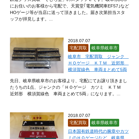
にお住いのお客様から宅配で、天賞堂｢電気機関車EF57｣など
HOゲージ等が当店に送って頂きました。届き次第担当スタ
ッフが拝見します。...
2018.07.07
宅配買取
岐阜県岐阜市
岐阜市 宅配買取 ジャンク
ＨＯゲージ ＫＴＭ 近郊形
横須賀線色 車両まとめて5両
先日、岐阜県岐阜市のお客様より、宅配にてお譲り頂きまし
たうちの1点、ジャンクの「ＨＯゲージ カツミ ＫＴＭ
近郊形 横須賀線色 車両まとめて5両」になります。...
2018.07.07
宅配買取
岐阜県岐阜市
日本国有鉄道時代の腕章やカツ
ミのＨＯゲージなど 岐阜県