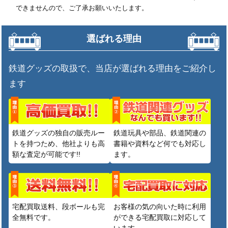
できませんので、ご了承お願いいたします。
選ばれる理由
鉄道グッズの取扱で、当店が選ばれる理由をご紹介し
ます
鉄道グッズの独自の販売ルー
鉄道玩具や部品、鉄道関連の
トを持つため、他社よりも高
書籍や資料など何でも対応し
額な査定が可能です!!
ます。
宅配買取送料、段ボールも完
お客様の気の向いた時に利用
全無料です。
ができる宅配買取に対応して
います。