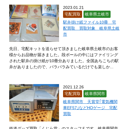
2023.01.21
宅配買取
岐阜県土岐市
駅弁掛け紙ファイル10冊 宅
配買取 買取対象 岐阜県土岐
市
先日、宅配キットを送らせて頂きました岐阜県土岐市のお客
様からお品物が届きました。段ボールの中にはファイリング
された駅弁の掛け紙が10冊分ありました。全国あちこちの駅
弁がありましたので、パラパラみているだけでも楽しか...
2021.12.26
宅配買取
岐阜県関市
岐阜県関市 天賞堂｢電気機関
車EF57｣などHOゲージ 宅配
買取
鉄道グッズ買取「くじら堂」のスタッフＥです。岐阜県関市