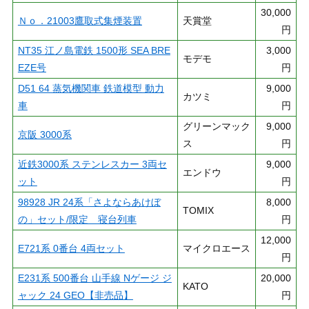
30,000
Ｎｏ．21003鷹取式集煙装置
天賞堂
円
NT35 江ノ島電鉄 1500形 SEA BRE
3,000
モデモ
EZE号
円
D51 64 蒸気機関車 鉄道模型 動力
9,000
カツミ
車
円
グリーンマック
9,000
京阪 3000系
ス
円
近鉄3000系 ステンレスカー 3両セ
9,000
エンドウ
ット
円
98928 JR 24系「さよならあけぼ
8,000
TOMIX
の」セット/限定 寝台列車
円
12,000
E721系 0番台 4両セット
マイクロエース
円
E231系 500番台 山手線 Nゲージ ジ
20,000
KATO
ャック 24 GEO【非売品】
円