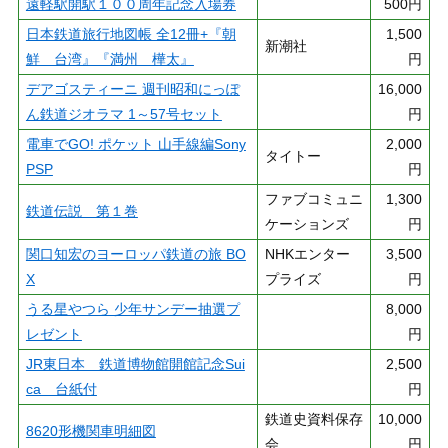
遠軽駅開駅１００周年記念入場券
500円
日本鉄道旅行地図帳 全12冊+『朝
1,500
新潮社
鮮 台湾』『満州 樺太』
円
デアゴスティーニ 週刊昭和にっぽ
16,000
ん鉄道ジオラマ 1～57号セット
円
電車でGO! ポケット 山手線編Sony
2,000
タイトー
PSP
円
ファブコミュニ
1,300
鉄道伝説 第１巻
ケーションズ
円
関口知宏のヨーロッパ鉄道の旅 BO
NHKエンター
3,500
X
プライズ
円
うる星やつら 少年サンデー抽選プ
8,000
レゼント
円
JR東日本 鉄道博物館開館記念Sui
2,500
ca 台紙付
円
鉄道史資料保存
10,000
8620形機関車明細図
会
円