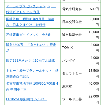
アーカイブスセレクション(32)
電気車研究会
500円
鉄道ピクトリアル 別冊
国鉄監修 昭和31年9月号 時刻
5,000
日本交通公社
表 日本交通公社 付録付
円
12,000
私鉄電車ガイドブック 全8巻
誠文堂新光社
円
阪急6300系 「京とれいん」限定
2,000
TOMIX
品
円
4,000
限定583系きたぐに10両フル編成
バンダイ
円
トミー弁慶号プラレールセット 鉄
13,500
タカラトミー
道開通百年記念
円
名古屋市営地下鉄 100/500/700形 4
40,000
東京堂
両 中間車 T車
円
22,000
EF10-24号機 関門 シルバー
ワールド工芸
円