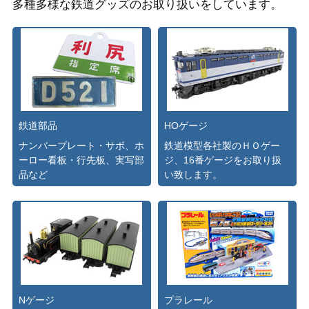
多種多様な鉄道グッズのお取り扱いをしています。
鉄道部品
HOゲージ
ナンバープレート・サボ、ホ
鉄道模型各社製のＨＯゲー
ーロー看板・行先板、実写部
ジ、16番ゲージをお取り扱
品など
い致します。
Nゲージ
プラレール