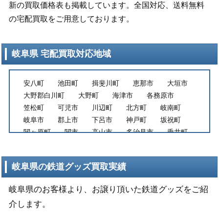
新の買取価格表も掲載しています。全国対応、送料無料
の宅配買取をご用意しております。
岐阜県 宅配買取対応地域
安八町
池田町
揖斐川町
恵那市
大垣市
大野郡白川町
大野町
海津市
各務原市
笠松町
可児市
川辺町
北方町
岐南町
岐阜市
郡上市
下呂市
神戸町
坂祝町
関ヶ原町
関市
高山市
多治見市
垂井町
土岐市
富加町
中津川市
羽島市
東白川村
飛騨市
七宗町
瑞浪市
瑞穂市
岐阜県の鉄道グッズ買取実績
御嵩町
美濃加茂市
美濃市
本巣郡白川町
本巣市
八百津町
山県市
養老町
岐阜県のお客様より、お譲り頂いた鉄道グッズをご紹
輪之内町
介します。