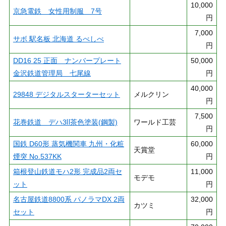
10,000
京急電鉄 女性用制服 7号
円
7,000
サボ 駅名板 北海道 るべしべ
円
DD16 25 正面 ナンバープレート
50,000
金沢鉄道管理局 七尾線
円
40,000
29848 デジタルスターターセット
メルクリン
円
7,500
花巻鉄道 デハ3Ⅱ茶色塗装(鋼製)
ワールド工芸
円
国鉄 D60形 蒸気機関車 九州・化粧
60,000
天賞堂
煙突 No.537KK
円
箱根登山鉄道モハ2形 完成品2両セ
11,000
モデモ
ット
円
名古屋鉄道8800系 パノラマDX 2両
32,000
カツミ
セット
円