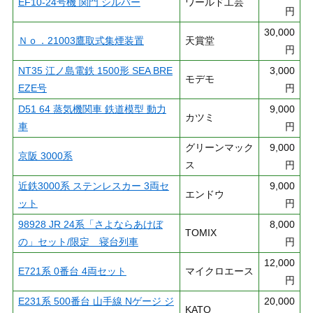
EF10-24号機 関門 シルバー
ワールド工芸
円
30,000
Ｎｏ．21003鷹取式集煙装置
天賞堂
円
NT35 江ノ島電鉄 1500形 SEA BRE
3,000
モデモ
EZE号
円
D51 64 蒸気機関車 鉄道模型 動力
9,000
カツミ
車
円
グリーンマック
9,000
京阪 3000系
ス
円
近鉄3000系 ステンレスカー 3両セ
9,000
エンドウ
ット
円
98928 JR 24系「さよならあけぼ
8,000
TOMIX
の」セット/限定 寝台列車
円
12,000
E721系 0番台 4両セット
マイクロエース
円
E231系 500番台 山手線 Nゲージ ジ
20,000
KATO