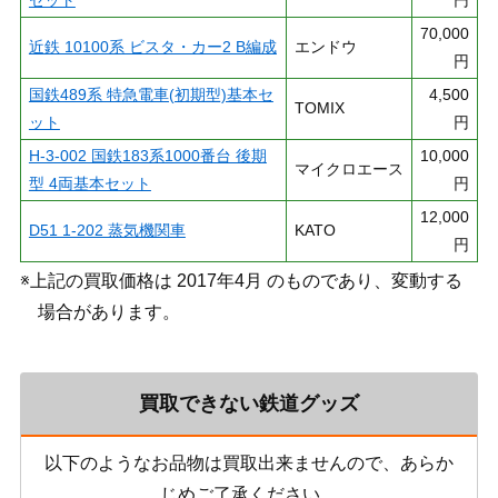
セット
円
70,000
近鉄 10100系 ビスタ・カー2 B編成
エンドウ
円
国鉄489系 特急電車(初期型)基本セ
4,500
TOMIX
ット
円
H-3-002 国鉄183系1000番台 後期
10,000
マイクロエース
型 4両基本セット
円
12,000
D51 1-202 蒸気機関車
KATO
円
※上記の買取価格は 2017年4月 のものであり、変動する
場合があります。
買取できない鉄道グッズ
以下のようなお品物は買取出来ませんので、あらか
じめご了承ください。