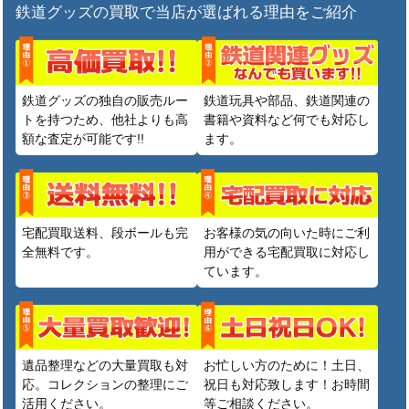
鉄道グッズの買取で当店が選ばれる理由をご紹介
鉄道グッズの独自の販売ルー
鉄道玩具や部品、鉄道関連の
トを持つため、他社よりも高
書籍や資料など何でも対応し
額な査定が可能です!!
ます。
宅配買取送料、段ボールも完
お客様の気の向いた時にご利
全無料です。
用ができる宅配買取に対応し
ています。
遺品整理などの大量買取も対
お忙しい方のために！土日、
応。コレクションの整理にご
祝日も対応致します！お時間
活用ください。
等ご相談ください。