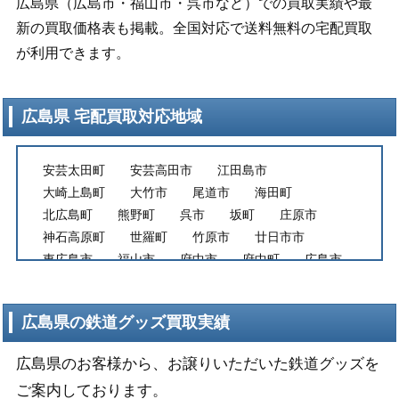
広島県（広島市・福山市・呉市など）での買取実績や最
新の買取価格表も掲載。全国対応で送料無料の宅配買取
が利用できます。
広島県 宅配買取対応地域
安芸太田町
安芸高田市
江田島市
大崎上島町
大竹市
尾道市
海田町
北広島町
熊野町
呉市
坂町
庄原市
神石高原町
世羅町
竹原市
廿日市市
東広島市
福山市
府中市
府中町
広島市
広島市安芸区
広島市安佐北区
広島市安佐南区
広島市佐伯区
広島市中区
広島市西区
広島県の鉄道グッズ買取実績
広島市東区
広島市南区
三原市
三次市
広島県のお客様から、お譲りいただいた鉄道グッズを
ご案内しております。