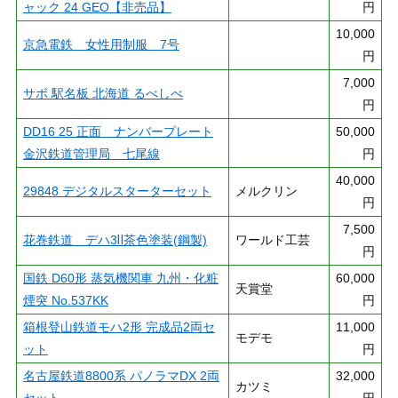
ャック 24 GEO【非売品】
円
10,000
京急電鉄 女性用制服 7号
円
7,000
サボ 駅名板 北海道 るべしべ
円
DD16 25 正面 ナンバープレート
50,000
金沢鉄道管理局 七尾線
円
40,000
29848 デジタルスターターセット
メルクリン
円
7,500
花巻鉄道 デハ3Ⅱ茶色塗装(鋼製)
ワールド工芸
円
国鉄 D60形 蒸気機関車 九州・化粧
60,000
天賞堂
煙突 No.537KK
円
箱根登山鉄道モハ2形 完成品2両セ
11,000
モデモ
ット
円
名古屋鉄道8800系 パノラマDX 2両
32,000
カツミ