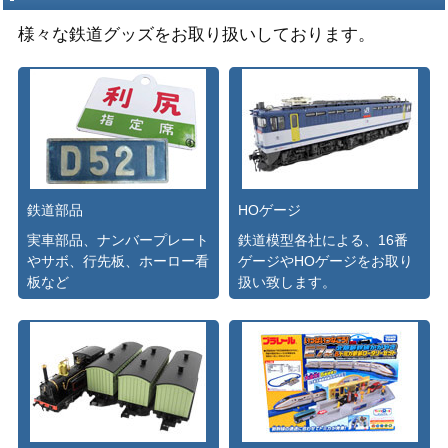
様々な鉄道グッズをお取り扱いしております。
鉄道部品
HOゲージ
実車部品、ナンバープレート
鉄道模型各社による、16番
やサボ、行先板、ホーロー看
ゲージやHOゲージをお取り
板など
扱い致します。