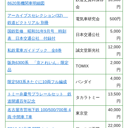
8620形機関車明細図
会
円
アーカイブスセレクション(32)
電気車研究会
500円
鉄道ピクトリアル 別冊
国鉄監修 昭和31年9月号 時刻
5,000
日本交通公社
表 日本交通公社 付録付
円
12,000
私鉄電車ガイドブック 全8巻
誠文堂新光社
円
阪急6300系 「京とれいん」限定
2,000
TOMIX
品
円
4,000
限定583系きたぐに10両フル編成
バンダイ
円
トミー弁慶号プラレールセット 鉄
13,500
タカラトミー
道開通百年記念
円
名古屋市営地下鉄 100/500/700形 4
40,000
東京堂
両 中間車 T車
円
22,000