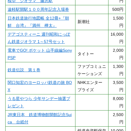
模型 ジオラマ 藤沢駅
円
遠軽駅開駅１００周年記念入場券
500円
日本鉄道旅行地図帳 全12冊+『朝
1,500
新潮社
鮮 台湾』『満州 樺太』
円
デアゴスティーニ 週刊昭和にっぽ
16,000
ん鉄道ジオラマ 1～57号セット
円
電車でGO! ポケット 山手線編Sony
2,000
タイトー
PSP
円
ファブコミュニ
1,300
鉄道伝説 第１巻
ケーションズ
円
関口知宏のヨーロッパ鉄道の旅 BO
NHKエンター
3,500
X
プライズ
円
うる星やつら 少年サンデー抽選プ
8,000
レゼント
円
JR東日本 鉄道博物館開館記念Sui
2,500
ca 台紙付
円
鉄道史資料保存
10,000