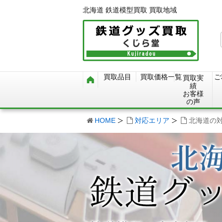
北海道 鉄道模型買取 買取地域
買取品目
買取価格一覧
ご
買取実
績
お客様
の声
HOME
対応エリア
北海道の