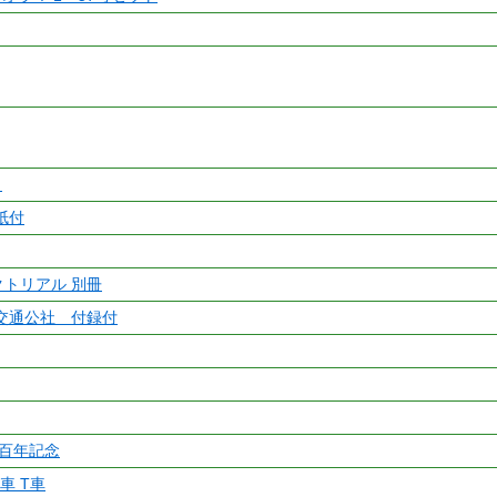
ト
紙付
クトリアル 別冊
交通公社 付録付
百年記念
間車 T車