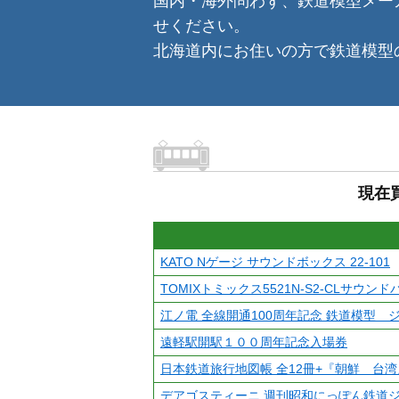
国内・海外問わず、鉄道模型メー
せください。
北海道内にお住いの方で鉄道模型
現在
KATO Nゲージ サウンドボックス 22-101
TOMIXトミックス5521N-S2-CLサウン
江ノ電 全線開通100周年記念 鉄道模型 
遠軽駅開駅１００周年記念入場券
日本鉄道旅行地図帳 全12冊+『朝鮮 台
デアゴスティーニ 週刊昭和にっぽん鉄道ジ