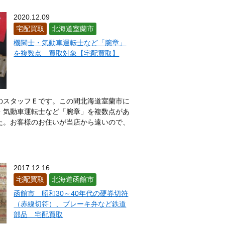
七飯町
名寄市
南幌町
別町
浜中町
美瑛町
2020.12.09
福島町
富良野市
古平町
宅配買取
北海道室蘭市
三笠市
南富良野町
機関士・気動車運転士など「腕章」
余市町
羅臼町
蘭越町
を複数点 買取対象【宅配買取】
のスタッフＥです。この間北海道室蘭市に
・気動車運転士など「腕章」を複数点があ
た。お客様のお住いが当店から遠いので、
2017.12.16
宅配買取
北海道函館市
函館市 昭和30～40年代の硬券切符
（赤線切符）、ブレーキ弁など鉄道
部品 宅配買取