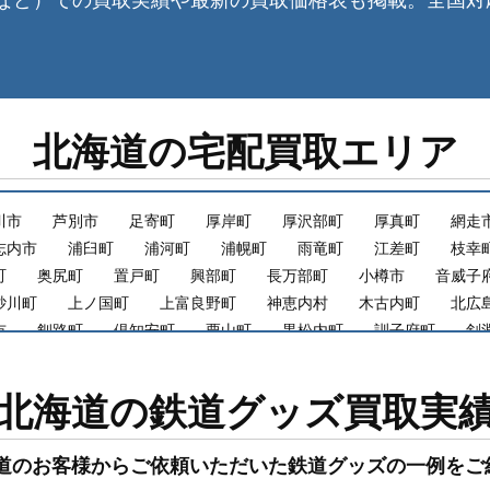
など）での買取実績や最新の買取価格表も掲載。全国対
北海道の宅配買取エリア
川市
芦別市
足寄町
厚岸町
厚沢部町
厚真町
網走
志内市
浦臼町
浦河町
浦幌町
雨竜町
江差町
枝幸
町
奥尻町
置戸町
興部町
長万部町
小樽市
音威子
砂川町
上ノ国町
上富良野町
神恵内村
木古内町
北広
市
釧路町
倶知安町
栗山町
黒松内町
訓子府町
剣
市清田区
札幌市白石区
札幌市中央区
札幌市手稲区
札幌
更別村
猿払村
佐呂間町
鹿追町
鹿部町
標茶町
北海道の鉄道グッズ買取実
町
積丹町
斜里町
初山別村
白老町
白糠町
知内町
砂川市
せたな町
壮瞥町
大樹町
鷹栖町
滝川市
道のお客様からご依頼いただいた鉄道グッズの一例をご紹
村
天塩町
弟子屈町
当別町
当麻町
洞爺湖町
苫小