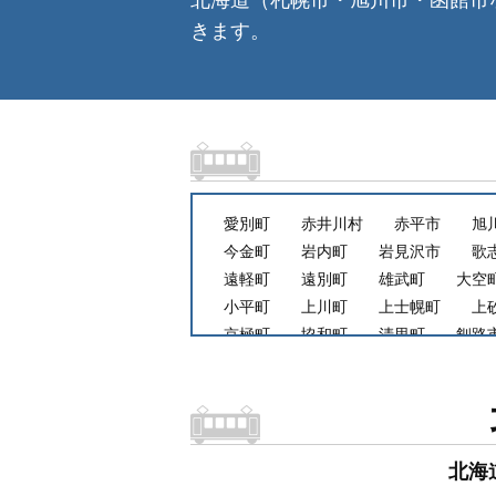
北海道（札幌市・旭川市・函館市
きます。
愛別町
赤井川村
赤平市
旭
今金町
岩内町
岩見沢市
歌
遠軽町
遠別町
雄武町
大空
小平町
上川町
上士幌町
上
京極町
協和町
清里町
釧路
札幌市厚別区
札幌市北区
札幌
札幌市東区
札幌市南区
様似町
島牧村
清水町
占冠村
下川
新十津川町
新ヒダカ町
寿都町
北海
千歳市
月形町
津別町
鶴居