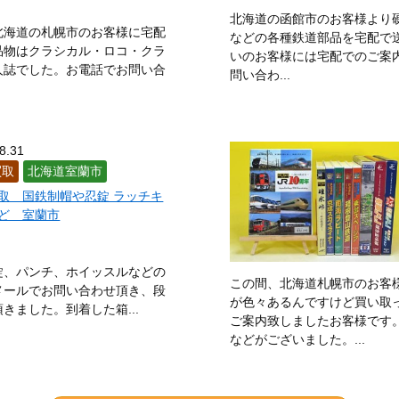
北海道の函館市のお客様より
北海道の札幌市のお客様に宅配
などの各種鉄道部品を宅配で
品物はクラシカル・ロコ・クラ
いのお客様には宅配でのご案
人誌でした。お電話でお問い合
問い合わ...
8.31
買取
北海道室蘭市
取 国鉄制帽や忍錠 ラッチキ
ど 室蘭市
錠、パンチ、ホイッスルなどの
この間、北海道札幌市のお客
メールでお問い合わせ頂き、段
が色々あるんですけど買い取
ました。到着した箱...
ご案内致しましたお客様です
などがございました。...