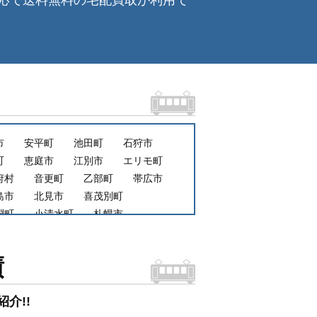
応で送料無料の宅配買取が利用で
市
安平町
池田町
石狩市
町
恵庭市
江別市
エリモ町
府村
音更町
乙部町
帯広市
島市
北見市
喜茂別町
淵町
小清水町
札幌市
市豊平区
札幌市西区
士別町
標津町
士幌町
績
新篠津村
新得町
滝上町
伊達市
秩父別町
介!!
牧市
苫前町
泊村
豊浦町