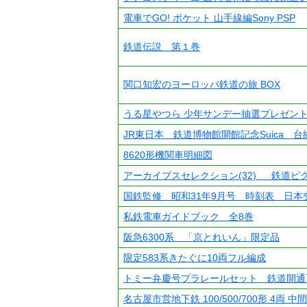
電車でGO! ポケット 山手線編Sony PSP
鉄道伝説 第１巻
関口知宏のヨーロッパ鉄道の旅 BOX
うる星やつら 少年サンデー抽選プレゼン
JR東日本 鉄道博物館開館記念Suica 台
8620形機関車明細図
アーカイブスセレクション(32) 鉄道ピ
国鉄監修 昭和31年9月号 時刻表 日本
私鉄電車ガイドブック 全8巻
阪急6300系 「京とれいん」限定品
限定583系きたぐに10両フル編成
トミー弁慶号プラレールセット 鉄道開通
名古屋市営地下鉄 100/500/700形 4両 中