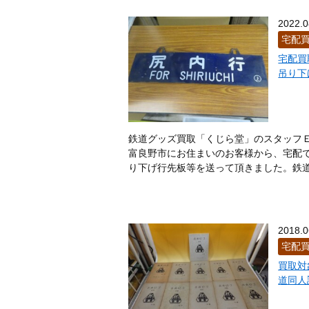
豊頃町
豊富町
奈井江町
中
新冠町
仁木町
西興部町
ニ
2022.0
東神楽町
東川町
日高町
比
宅配
別海町
北杜市
北龍町
幌加
宅配買
むかわ町
室蘭市
芽室町
妹
吊り下
陸別町
利尻町
利尻富士町
鉄道グッズ買取「くじら堂」のスタッフ
富良野市にお住まいのお客様から、宅配で
り下げ行先板等を送って頂きました。鉄道廃
2018.0
宅配
買取対
道同人