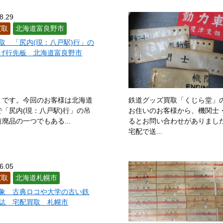
川町
中札内村
中標津町
中頓別町
長沼町
中富良野町
セコ町
沼田町
根室市
登別市
函館市
羽幌町
浜頓
8.29
布町
美唄市
美深町
美幌町
平取町
広尾町
深川市
買取
北海道富良野市
内町
幌延市
本別町
幕別町
松前町
増毛町
真狩村
取 「尻内(現：八戸駅)行」の
背牛町
森町
紋別市
八雲町
夕張市
湧別町
由仁町
げ行先板 北海道富良野市
留寿都村
留萌市
礼文町
稚内市
和寒町
Ｅです。今回のお客様は北海道
鉄道グッズ買取「くじら堂」
「尻内(現：八戸駅)行」の吊
お住いのお客様から、機関士
品の一つでもある...
るとお問い合わせがありまし
宅配で送...
6.05
買取
北海道札幌市
象 古典ロコや大学の古い鉄
誌 宅配買取 札幌市