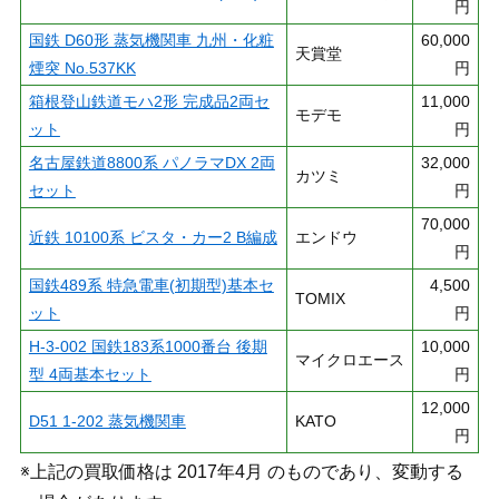
円
国鉄 D60形 蒸気機関車 九州・化粧
60,000
天賞堂
煙突 No.537KK
円
箱根登山鉄道モハ2形 完成品2両セ
11,000
モデモ
ット
円
名古屋鉄道8800系 パノラマDX 2両
32,000
カツミ
セット
円
70,000
近鉄 10100系 ビスタ・カー2 B編成
エンドウ
円
国鉄489系 特急電車(初期型)基本セ
4,500
TOMIX
ット
円
H-3-002 国鉄183系1000番台 後期
10,000
マイクロエース
型 4両基本セット
円
12,000
D51 1-202 蒸気機関車
KATO
円
※上記の買取価格は 2017年4月 のものであり、変動する