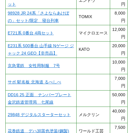
エンドウ
ット
円
98928 JR 24系「さよならあけぼ
8,000
TOMIX
の」セット/限定 寝台列車
円
12,000
E721系 0番台 4両セット
マイクロエース
円
E231系 500番台 山手線 Nゲージ ジ
20,000
KATO
ャック 24 GEO【非売品】
円
10,000
京急電鉄 女性用制服 7号
円
7,000
サボ 駅名板 北海道 るべしべ
円
DD16 25 正面 ナンバープレート
50,000
金沢鉄道管理局 七尾線
円
40,000
29848 デジタルスターターセット
メルクリン
円
7,500
花巻鉄道 デハ3Ⅱ茶色塗装(鋼製)
ワールド工芸