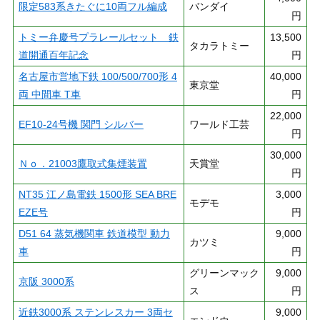
限定583系きたぐに10両フル編成
バンダイ
円
トミー弁慶号プラレールセット 鉄
13,500
タカラトミー
道開通百年記念
円
名古屋市営地下鉄 100/500/700形 4
40,000
東京堂
両 中間車 T車
円
22,000
EF10-24号機 関門 シルバー
ワールド工芸
円
30,000
Ｎｏ．21003鷹取式集煙装置
天賞堂
円
NT35 江ノ島電鉄 1500形 SEA BRE
3,000
モデモ
EZE号
円
D51 64 蒸気機関車 鉄道模型 動力
9,000
カツミ
車
円
グリーンマック
9,000
京阪 3000系
ス
円
近鉄3000系 ステンレスカー 3両セ
9,000