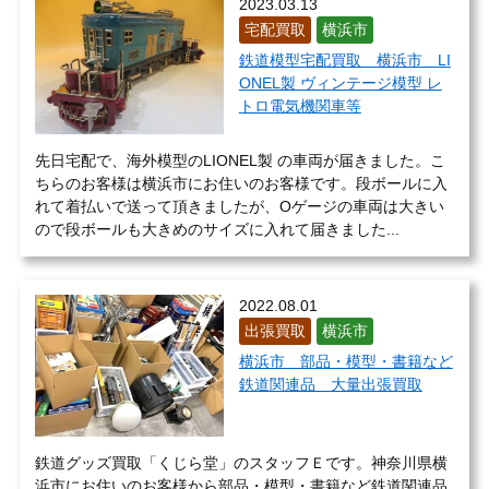
2023.03.13
宅配買取
横浜市
鉄道模型宅配買取 横浜市 LI
ONEL製 ヴィンテージ模型 レ
トロ電気機関車等
先日宅配で、海外模型のLIONEL製 の車両が届きました。こ
ちらのお客様は横浜市にお住いのお客様です。段ボールに入
れて着払いで送って頂きましたが、Oゲージの車両は大きい
ので段ボールも大きめのサイズに入れて届きました...
2022.08.01
出張買取
横浜市
横浜市 部品・模型・書籍など
鉄道関連品 大量出張買取
鉄道グッズ買取「くじら堂」のスタッフＥです。神奈川県横
浜市にお住いのお客様から部品・模型・書籍など鉄道関連品