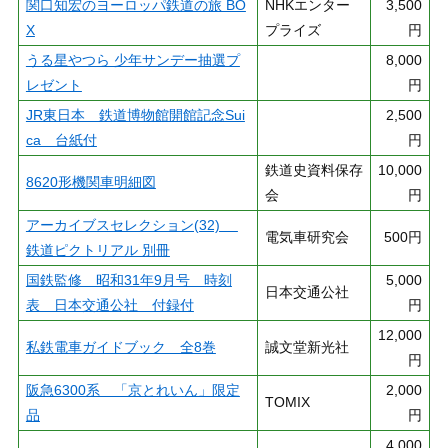
関口知宏のヨーロッパ鉄道の旅 BO
NHKエンター
3,500
X
プライズ
円
うる星やつら 少年サンデー抽選プ
8,000
レゼント
円
JR東日本 鉄道博物館開館記念Sui
2,500
ca 台紙付
円
鉄道史資料保存
10,000
8620形機関車明細図
会
円
アーカイブスセレクション(32)
電気車研究会
500円
鉄道ピクトリアル 別冊
国鉄監修 昭和31年9月号 時刻
5,000
日本交通公社
表 日本交通公社 付録付
円
12,000
私鉄電車ガイドブック 全8巻
誠文堂新光社
円
阪急6300系 「京とれいん」限定
2,000
TOMIX
品
円
4,000