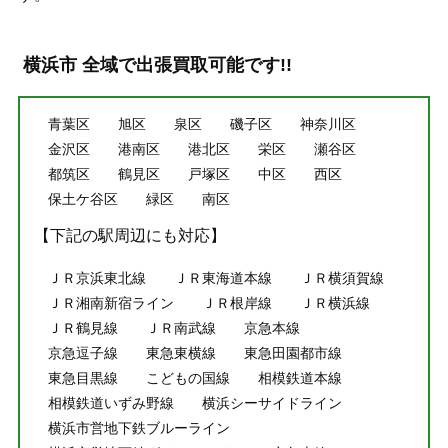
横浜市 全域で出張買取可能です!!
青葉区
旭区
泉区
磯子区
神奈川区
金沢区
港南区
港北区
栄区
瀬谷区
都筑区
鶴見区
戸塚区
中区
西区
保土ケ谷区
緑区
南区
【下記の駅周辺にも対応】
ＪＲ京浜東北線
ＪＲ東海道本線
ＪＲ横須賀線
ＪＲ湘南新宿ライン
ＪＲ根岸線
ＪＲ横浜線
ＪＲ鶴見線
ＪＲ南武線
京急本線
京急逗子線
東急東横線
東急田園都市線
東急目黒線
こどもの国線
相模鉄道本線
相模鉄道いずみ野線
横浜シーサイドライン
横浜市営地下鉄ブルーライン