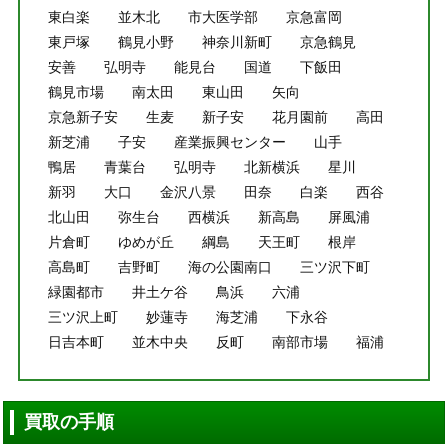
東白楽
並木北
市大医学部
京急富岡
東戸塚
鶴見小野
神奈川新町
京急鶴見
安善
弘明寺
能見台
国道
下飯田
鶴見市場
南太田
東山田
矢向
京急新子安
生麦
新子安
花月園前
高田
新芝浦
子安
産業振興センター
山手
鴨居
青葉台
弘明寺
北新横浜
星川
新羽
大口
金沢八景
田奈
白楽
西谷
北山田
弥生台
西横浜
新高島
屏風浦
片倉町
ゆめが丘
綱島
天王町
根岸
高島町
吉野町
海の公園南口
三ツ沢下町
緑園都市
井土ケ谷
鳥浜
六浦
三ツ沢上町
妙蓮寺
海芝浦
下永谷
日吉本町
並木中央
反町
南部市場
福浦
買取の手順