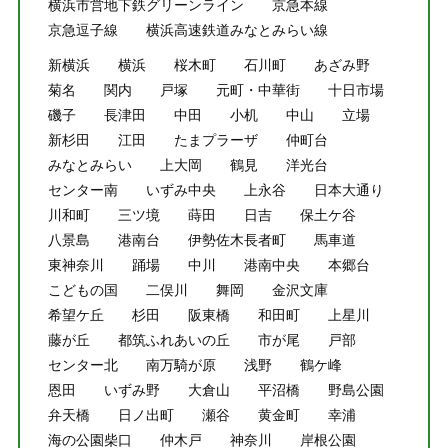
横浜市営地下鉄グリーンライン
京急本線
京急逗子線
横浜高速鉄道みなとみらい線
新横浜
横浜
桜木町
石川町
あざみ野
菊名
関内
戸塚
元町・中華街
十日市場
磯子
長津田
中田
小机
中山
立場
新杉田
江田
たまプラーザ
仲町台
みなとみらい
上大岡
鶴見
洋光台
センター南
いずみ中央
上永谷
日本大通り
川和町
三ツ境
蒔田
日吉
保土ケ谷
八景島
港南台
伊勢佐木長者町
馬車道
東神奈川
踊場
中川
港南中央
本郷台
こどもの国
二俣川
舞岡
金沢文庫
希望ケ丘
杉田
阪東橋
和田町
上星川
藤が丘
都筑ふれあいの丘
市が尾
戸部
センター北
南万騎が原
浅野
鶴ケ峰
恩田
いずみ野
大倉山
平沼橋
野島公園
弁天橋
日ノ出町
瀬谷
黄金町
幸浦
海の公園柴口
仲木戸
神奈川
岸根公園