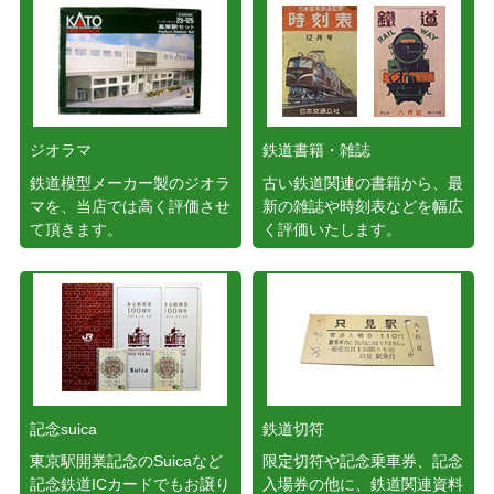
ジオラマ
鉄道書籍・雑誌
鉄道模型メーカー製のジオラ
古い鉄道関連の書籍から、最
マを、当店では高く評価させ
新の雑誌や時刻表などを幅広
て頂きます。
く評価いたします。
記念suica
鉄道切符
東京駅開業記念のSuicaなど
限定切符や記念乗車券、記念
記念鉄道ICカードでもお譲り
入場券の他に、鉄道関連資料