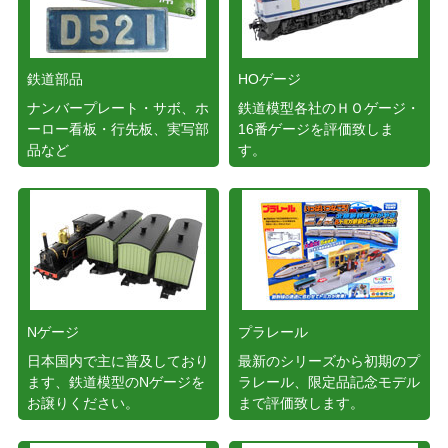
鉄道部品
HOゲージ
ナンバープレート・サボ、ホ
鉄道模型各社のＨＯゲージ・
ーロー看板・行先板、実写部
16番ゲージを評価致しま
品など
す。
Nゲージ
プラレール
日本国内で主に普及しており
最新のシリーズから初期のプ
ます、鉄道模型のNゲージを
ラレール、限定品記念モデル
お譲りください。
まで評価致します。