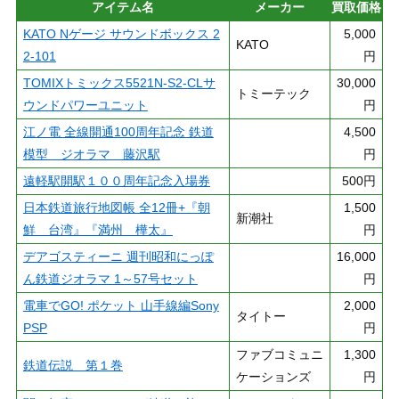
アイテム名
メーカー
買取価格
KATO Nゲージ サウンドボックス 2
5,000
KATO
2-101
円
TOMIXトミックス5521N-S2-CLサ
30,000
トミーテック
ウンドパワーユニット
円
江ノ電 全線開通100周年記念 鉄道
4,500
模型 ジオラマ 藤沢駅
円
遠軽駅開駅１００周年記念入場券
500円
日本鉄道旅行地図帳 全12冊+『朝
1,500
新潮社
鮮 台湾』『満州 樺太』
円
デアゴスティーニ 週刊昭和にっぽ
16,000
ん鉄道ジオラマ 1～57号セット
円
電車でGO! ポケット 山手線編Sony
2,000
タイトー
PSP
円
ファブコミュニ
1,300
鉄道伝説 第１巻
ケーションズ
円