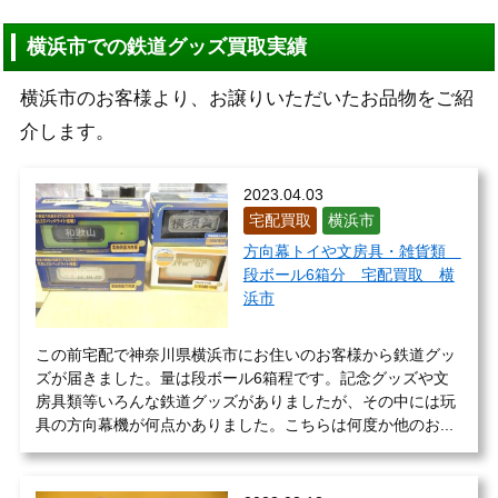
横浜市での鉄道グッズ買取実績
横浜市のお客様より、お譲りいただいたお品物をご紹
介します。
2023.04.03
宅配買取
横浜市
方向幕トイや文房具・雑貨類
段ボール6箱分 宅配買取 横
浜市
この前宅配で神奈川県横浜市にお住いのお客様から鉄道グッ
ズが届きました。量は段ボール6箱程です。記念グッズや文
房具類等いろんな鉄道グッズがありましたが、その中には玩
具の方向幕機が何点かありました。こちらは何度か他のお...