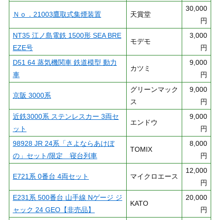
30,000
Ｎｏ．21003鷹取式集煙装置
天賞堂
円
NT35 江ノ島電鉄 1500形 SEA BRE
3,000
モデモ
EZE号
円
D51 64 蒸気機関車 鉄道模型 動力
9,000
カツミ
車
円
グリーンマック
9,000
京阪 3000系
ス
円
近鉄3000系 ステンレスカー 3両セ
9,000
エンドウ
ット
円
98928 JR 24系「さよならあけぼ
8,000
TOMIX
の」セット/限定 寝台列車
円
12,000
E721系 0番台 4両セット
マイクロエース
円
E231系 500番台 山手線 Nゲージ ジ
20,000
KATO
ャック 24 GEO【非売品】
円