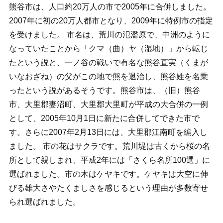
熊谷市は、人口約20万人の市で2005年に合併しました。
2007年に初の20万人都市となり、2009年に特例市の指定
を受けました。 市名は、荒川の氾濫原で、中洲のように
なっていたことから「クマ（曲）ヤ（湿地）」から転じ
たという説と、一ノ谷の戦いで有名な熊谷直実（くまが
いなおざね）の父がこの地で熊を退治し、熊谷姓を名乗
ったという説があるそうです。熊谷市は、（旧）熊谷
市、大里郡妻沼町、大里郡大里町が平成の大合併の一例
として、2005年10月1日に新たに合併してできた市で
す。さらに2007年2月13日には、大里郡江南町を編入し
ました。 市の花はサクラです。荒川堤は古くから桜の名
所として親しまれ、平成2年には「さくら名所100選」に
選ばれました。市の木はケヤキです。ケヤキは大空に伸
びる雄大さやたくましさを感じるという理由が多数寄せ
られ選ばれました。