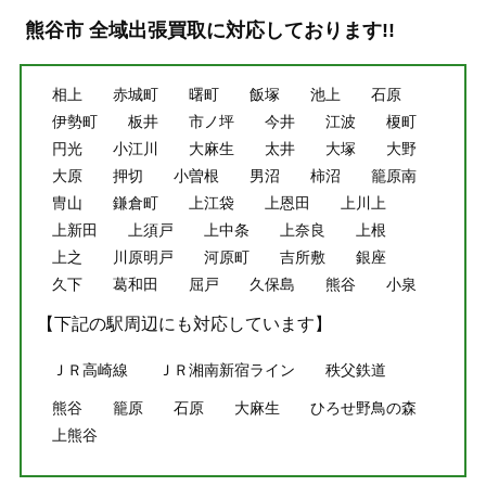
熊谷市 全域出張買取に対応しております!!
相上
赤城町
曙町
飯塚
池上
石原
伊勢町
板井
市ノ坪
今井
江波
榎町
円光
小江川
大麻生
太井
大塚
大野
大原
押切
小曽根
男沼
柿沼
籠原南
冑山
鎌倉町
上江袋
上恩田
上川上
上新田
上須戸
上中条
上奈良
上根
上之
川原明戸
河原町
吉所敷
銀座
久下
葛和田
屈戸
久保島
熊谷
小泉
【下記の駅周辺にも対応しています】
ＪＲ高崎線
ＪＲ湘南新宿ライン
秩父鉄道
熊谷
籠原
石原
大麻生
ひろせ野鳥の森
上熊谷