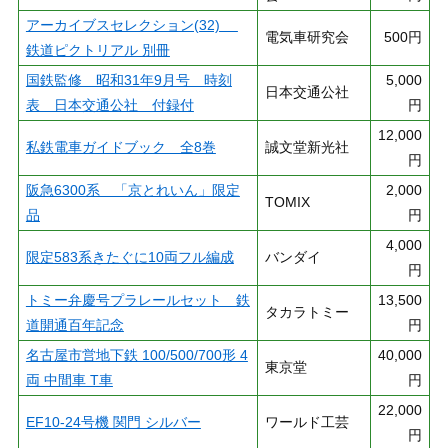
アーカイブスセレクション(32)
電気車研究会
500円
鉄道ピクトリアル 別冊
国鉄監修 昭和31年9月号 時刻
5,000
日本交通公社
表 日本交通公社 付録付
円
12,000
私鉄電車ガイドブック 全8巻
誠文堂新光社
円
阪急6300系 「京とれいん」限定
2,000
TOMIX
品
円
4,000
限定583系きたぐに10両フル編成
バンダイ
円
トミー弁慶号プラレールセット 鉄
13,500
タカラトミー
道開通百年記念
円
名古屋市営地下鉄 100/500/700形 4
40,000
東京堂
両 中間車 T車
円
22,000
EF10-24号機 関門 シルバー
ワールド工芸
円