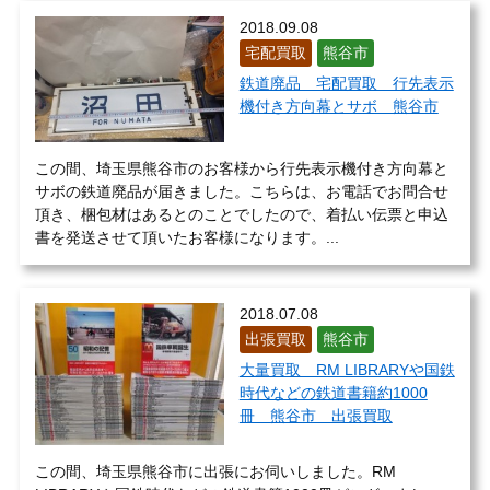
2018.09.08
宅配買取
熊谷市
鉄道廃品 宅配買取 行先表示
機付き方向幕とサボ 熊谷市
この間、埼玉県熊谷市のお客様から行先表示機付き方向幕と
サボの鉄道廃品が届きました。こちらは、お電話でお問合せ
頂き、梱包材はあるとのことでしたので、着払い伝票と申込
書を発送させて頂いたお客様になります。...
2018.07.08
出張買取
熊谷市
大量買取 RM LIBRARYや国鉄
時代などの鉄道書籍約1000
冊 熊谷市 出張買取
この間、埼玉県熊谷市に出張にお伺いしました。RM