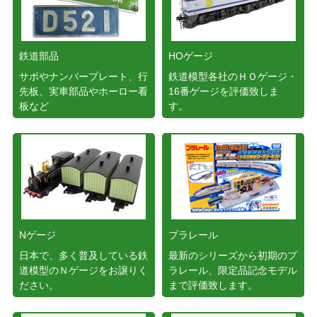
鉄道部品
HOゲージ
サボやナンバープレート、行
鉄道模型各社のＨＯゲージ・
先板、実車部品やホーロー看
16番ゲージを評価致しま
板など
す。
Nゲージ
プラレール
日本で、多く普及している鉄
最新のシリーズから初期のプ
道模型のＮゲージをお譲りく
ラレール、限定品記念モデル
ださい。
まで評価致します。