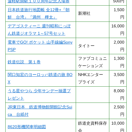
遠軽駅開駅１００周年記念入場券
500円
日本鉄道旅行地図帳 全12冊+『朝
1,500
新潮社
鮮 台湾』『満州 樺太』
円
デアゴスティーニ 週刊昭和にっぽ
16,000
ん鉄道ジオラマ 1～57号セット
円
電車でGO! ポケット 山手線編Sony
2,000
タイトー
PSP
円
ファブコミュニ
1,300
鉄道伝説 第１巻
ケーションズ
円
関口知宏のヨーロッパ鉄道の旅 BO
NHKエンター
3,500
X
プライズ
円
うる星やつら 少年サンデー抽選プ
8,000
レゼント
円
JR東日本 鉄道博物館開館記念Sui
2,500
ca 台紙付
円
鉄道史資料保存
10,000
8620形機関車明細図
会
円