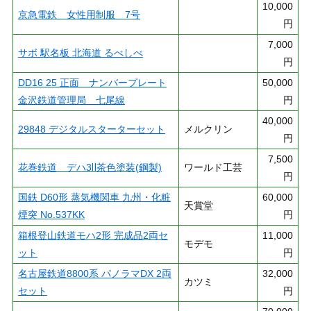
10,000
京急電鉄 女性用制服 7号
円
7,000
サボ 駅名板 北海道 るべしべ
円
DD16 25 正面 ナンバープレート
50,000
金沢鉄道管理局 七尾線
円
40,000
29848 デジタルスターターセット
メルクリン
円
7,500
花巻鉄道 デハ3Ⅱ茶色塗装(鋼製)
ワールド工芸
円
国鉄 D60形 蒸気機関車 九州・化粧
60,000
天賞堂
煙突 No.537KK
円
箱根登山鉄道モハ2形 完成品2両セ
11,000
モデモ
ット
円
名古屋鉄道8800系 パノラマDX 2両
32,000
カツミ
セット
円