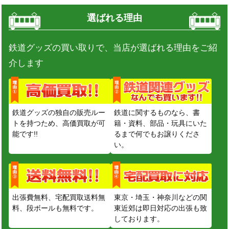
選ばれる理由
鉄道グッズの買い取りで、当店が選ばれる理由をご紹
介します
鉄道グッズの独自の販売ルー
鉄道に関するものなら、書
トを持つため、高価買取が可
籍・資料、部品・玩具にいた
能です!!
るまで何でもお譲りくださ
い。
出張費無料、宅配買取送料無
東京・埼玉・神奈川などの関
料、段ボールも無料です。
東近郊は即日対応の出張も致
しております。