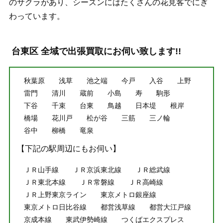
のサクラがあり、シーズンにはたくさんの花見客でにぎ
わっています。
台東区 全域で出張買取にお伺い致します!!
秋葉原
浅草
池之端
今戸
入谷
上野
雷門
清川
蔵前
小島
寿
駒形
下谷
千束
台東
鳥越
日本堤
根岸
橋場
花川戸
松が谷
三筋
三ノ輪
谷中
柳橋
竜泉
【下記の駅周辺にもお伺い】
ＪＲ山手線
ＪＲ京浜東北線
ＪＲ総武線
ＪＲ東北本線
ＪＲ常磐線
ＪＲ高崎線
ＪＲ上野東京ライン
東京メトロ銀座線
東京メトロ日比谷線
都営浅草線
都営大江戸線
京成本線
東武伊勢崎線
つくばエクスプレス