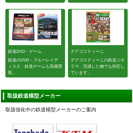
鉄道DVD・ゲーム
デアゴスティーニ
鉄道のDVD・ブルーレイデ
デアゴスティーニの鉄道ジオ
ィスク、鉄道ゲームも高価買
ラマ、完成した物でも対応し
取。
ています。
取扱鉄道模型メーカー
取扱強化中の鉄道模型メーカーのご案内