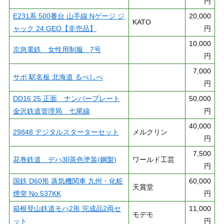
円
E231系 500番台 山手線 Nゲージ ジ
20,000
KATO
ャック 24 GEO【非売品】
円
10,000
京急電鉄 女性用制服 7号
円
7,000
サボ 駅名板 北海道 るべしべ
円
DD16 25 正面 ナンバープレート
50,000
金沢鉄道管理局 七尾線
円
40,000
29848 デジタルスターターセット
メルクリン
円
7,500
花巻鉄道 デハ3Ⅱ茶色塗装(鋼製)
ワールド工芸
円
国鉄 D60形 蒸気機関車 九州・化粧
60,000
天賞堂
煙突 No.537KK
円
箱根登山鉄道モハ2形 完成品2両セ
11,000
モデモ
ット
円