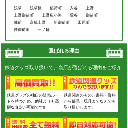
浅草
浅草橋
稲荷町
入谷
上野
上野御徒町
上野広小路
鶯谷
御徒町
蔵前
京成上野
新御徒町
田原町
仲御徒町
三ノ輪
選ばれる理由
鉄道グッズ取り扱いで、当店が選ばれる理由をご紹介
鉄道グッズの独自の販売ルー
鉄道関連のもの、書籍・資料
トを持つため、他社よりも高
から部品・玩具までなんでも
額な査定が可能です!!
取り扱いします。