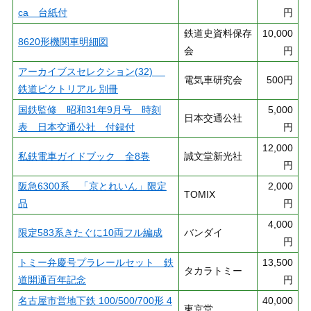
ca 台紙付
円
鉄道史資料保存
10,000
8620形機関車明細図
会
円
アーカイブスセレクション(32)
電気車研究会
500円
鉄道ピクトリアル 別冊
国鉄監修 昭和31年9月号 時刻
5,000
日本交通公社
表 日本交通公社 付録付
円
12,000
私鉄電車ガイドブック 全8巻
誠文堂新光社
円
阪急6300系 「京とれいん」限定
2,000
TOMIX
品
円
4,000
限定583系きたぐに10両フル編成
バンダイ
円
トミー弁慶号プラレールセット 鉄
13,500
タカラトミー
道開通百年記念
円
名古屋市営地下鉄 100/500/700形 4
40,000
東京堂