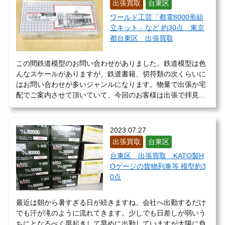
出張買取
台東区
ワールド工芸「都電8000形組
立キット」など 約30点 東京
都台東区 出張買取
この間鉄道模型のお問い合わせがありました。鉄道模型は色
んなスケールがありますが、鉄道書籍、切符類の次くらいに
はお問い合わせが多いジャンルになります。物量で出張か宅
配でご案内させて頂いていて、今回のお客様は出張で拝見...
2023.07.27
出張買取
台東区
台東区 出張買取 KATO製H
Oゲージの貨物列車等 模型約3
0点
最近は朝から暑すぎる日が続きますね。会社へ出勤するだけ
でも汗が滝のように流れてきます。少しでも日差しが弱いう
ちにとなるべく早起きして早めに出勤していますが太陽に負