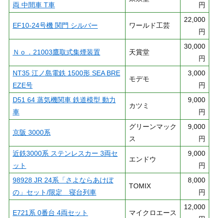
両 中間車 T車
円
22,000
EF10-24号機 関門 シルバー
ワールド工芸
円
30,000
Ｎｏ．21003鷹取式集煙装置
天賞堂
円
NT35 江ノ島電鉄 1500形 SEA BRE
3,000
モデモ
EZE号
円
D51 64 蒸気機関車 鉄道模型 動力
9,000
カツミ
車
円
グリーンマック
9,000
京阪 3000系
ス
円
近鉄3000系 ステンレスカー 3両セ
9,000
エンドウ
ット
円
98928 JR 24系「さよならあけぼ
8,000
TOMIX
の」セット/限定 寝台列車
円
12,000
E721系 0番台 4両セット
マイクロエース