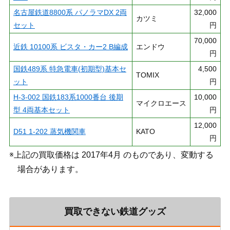
名古屋鉄道8800系 パノラマDX 2両
32,000
カツミ
セット
円
70,000
近鉄 10100系 ビスタ・カー2 B編成
エンドウ
円
国鉄489系 特急電車(初期型)基本セ
4,500
TOMIX
ット
円
H-3-002 国鉄183系1000番台 後期
10,000
マイクロエース
型 4両基本セット
円
12,000
D51 1-202 蒸気機関車
KATO
円
※上記の買取価格は 2017年4月 のものであり、変動する
場合があります。
買取できない鉄道グッズ