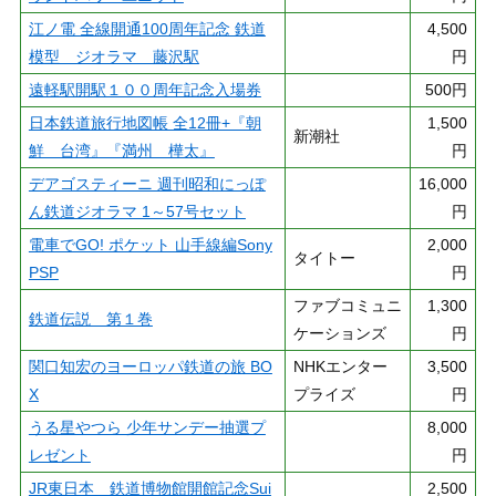
江ノ電 全線開通100周年記念 鉄道
4,500
模型 ジオラマ 藤沢駅
円
遠軽駅開駅１００周年記念入場券
500円
日本鉄道旅行地図帳 全12冊+『朝
1,500
新潮社
鮮 台湾』『満州 樺太』
円
デアゴスティーニ 週刊昭和にっぽ
16,000
ん鉄道ジオラマ 1～57号セット
円
電車でGO! ポケット 山手線編Sony
2,000
タイトー
PSP
円
ファブコミュニ
1,300
鉄道伝説 第１巻
ケーションズ
円
関口知宏のヨーロッパ鉄道の旅 BO
NHKエンター
3,500
X
プライズ
円
うる星やつら 少年サンデー抽選プ
8,000
レゼント
円
JR東日本 鉄道博物館開館記念Sui
2,500