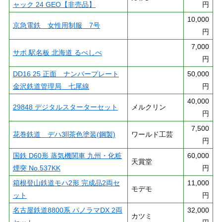
ャック 24 GEO【非売品】
円
10,000
京急電鉄 女性用制服 7号
円
7,000
サボ 駅名板 北海道 るべしべ
円
DD16 25 正面 ナンバープレート
50,000
金沢鉄道管理局 七尾線
円
40,000
29848 デジタルスターターセット
メルクリン
円
7,500
花巻鉄道 デハ3Ⅱ茶色塗装(鋼製)
ワールド工芸
円
国鉄 D60形 蒸気機関車 九州・化粧
60,000
天賞堂
煙突 No.537KK
円
箱根登山鉄道モハ2形 完成品2両セ
11,000
モデモ
ット
円
名古屋鉄道8800系 パノラマDX 2両
32,000
カツミ