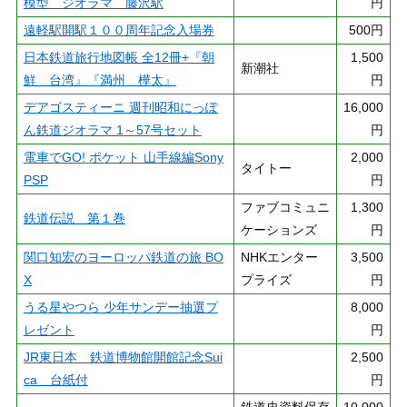
模型 ジオラマ 藤沢駅
円
遠軽駅開駅１００周年記念入場券
500円
日本鉄道旅行地図帳 全12冊+『朝
1,500
新潮社
鮮 台湾』『満州 樺太』
円
デアゴスティーニ 週刊昭和にっぽ
16,000
ん鉄道ジオラマ 1～57号セット
円
電車でGO! ポケット 山手線編Sony
2,000
タイトー
PSP
円
ファブコミュニ
1,300
鉄道伝説 第１巻
ケーションズ
円
関口知宏のヨーロッパ鉄道の旅 BO
NHKエンター
3,500
X
プライズ
円
うる星やつら 少年サンデー抽選プ
8,000
レゼント
円
JR東日本 鉄道博物館開館記念Sui
2,500
ca 台紙付
円