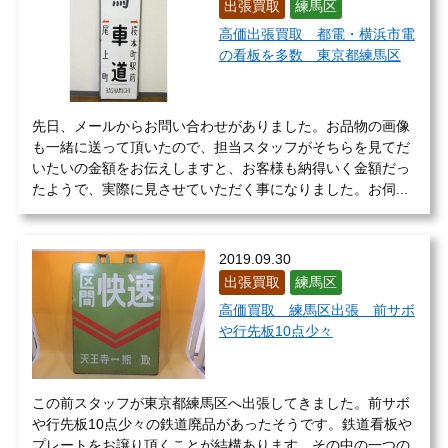
出張買取
練馬区
高価出張買取 都電・横浜市電
の看板を多数 東京都練馬区
先日、メールからお問い合わせがありました。お品物の画像
も一緒に送って頂いたので、担当スタッフがそちらを見てだ
いたいの金額をお伝えしますと、お客様も納得いく金額だっ
たようで、実際に見させていただく事になりました。お伺...
2019.09.30
出張買取
練馬区
高価買取 練馬区出張 前サボ
や行先板10点少々
この前スタッフが東京都練馬区へ出張してきました。前サボ
や行先板10点少々の鉄道廃品があったそうです。鉄道看板や
プレートをお譲り頂くことが結構あります。その中の一つの