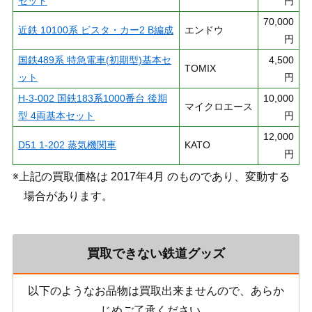
セット
円
70,000
近鉄 10100系 ビスタ・カー2 B編成
エンドウ
円
国鉄489系 特急電車(初期型)基本セ
4,500
TOMIX
ット
円
H-3-002 国鉄183系1000番台 後期
10,000
マイクロエース
型 4両基本セット
円
12,000
D51 1-202 蒸気機関車
KATO
円
※上記の買取価格は 2017年4月 のものであり、変動する
場合があります。
買取できない鉄道グッズ
以下のようなお品物は買取出来ませんので、あらか
じめご了承ください。