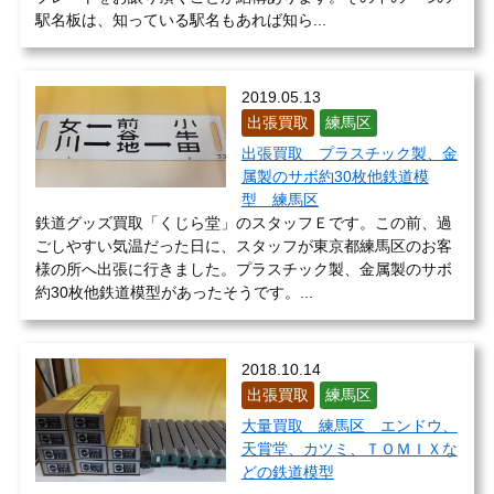
駅名板は、知っている駅名もあれば知ら...
2019.05.13
出張買取
練馬区
出張買取 プラスチック製、金
属製のサボ約30枚他鉄道模
型 練馬区
鉄道グッズ買取「くじら堂」のスタッフＥです。この前、過
ごしやすい気温だった日に、スタッフが東京都練馬区のお客
様の所へ出張に行きました。プラスチック製、金属製のサボ
約30枚他鉄道模型があったそうです。...
2018.10.14
出張買取
練馬区
大量買取 練馬区 エンドウ、
天賞堂、カツミ、ＴＯＭＩＸな
どの鉄道模型