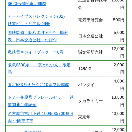
鉄道史資料保存
10,000
8620形機関車明細図
会
円
アーカイブスセレクション(32)
電気車研究会
500円
鉄道ピクトリアル 別冊
国鉄監修 昭和31年9月号 時刻
5,000
日本交通公社
表 日本交通公社 付録付
円
12,000
私鉄電車ガイドブック 全8巻
誠文堂新光社
円
阪急6300系 「京とれいん」限定
2,000
TOMIX
品
円
4,000
限定583系きたぐに10両フル編成
バンダイ
円
トミー弁慶号プラレールセット 鉄
13,500
タカラトミー
道開通百年記念
円
名古屋市営地下鉄 100/500/700形 4
40,000
東京堂
両 中間車 T車
円
22,000