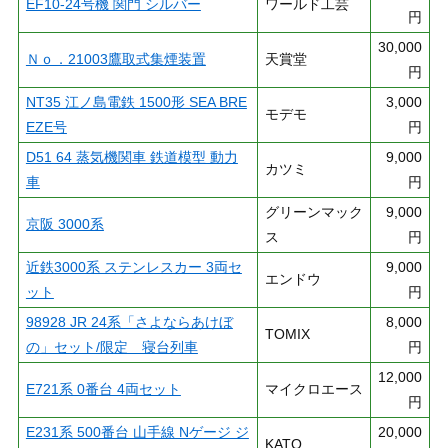
EF10-24号機 関門 シルバー
ワールド工芸
円
30,000
Ｎｏ．21003鷹取式集煙装置
天賞堂
円
NT35 江ノ島電鉄 1500形 SEA BRE
3,000
モデモ
EZE号
円
D51 64 蒸気機関車 鉄道模型 動力
9,000
カツミ
車
円
グリーンマック
9,000
京阪 3000系
ス
円
近鉄3000系 ステンレスカー 3両セ
9,000
エンドウ
ット
円
98928 JR 24系「さよならあけぼ
8,000
TOMIX
の」セット/限定 寝台列車
円
12,000
E721系 0番台 4両セット
マイクロエース
円
E231系 500番台 山手線 Nゲージ ジ
20,000
KATO