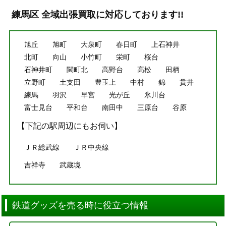
練馬区 全域出張買取に対応しております!!
旭丘
旭町
大泉町
春日町
上石神井
北町
向山
小竹町
栄町
桜台
石神井町
関町北
高野台
高松
田柄
立野町
土支田
豊玉上
中村
錦
貫井
練馬
羽沢
早宮
光が丘
氷川台
富士見台
平和台
南田中
三原台
谷原
【下記の駅周辺にもお伺い】
ＪＲ総武線
ＪＲ中央線
吉祥寺
武蔵境
鉄道グッズを売る時に役立つ情報