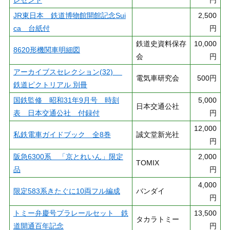
レゼント
円
JR東日本 鉄道博物館開館記念Sui
2,500
ca 台紙付
円
鉄道史資料保存
10,000
8620形機関車明細図
会
円
アーカイブスセレクション(32)
電気車研究会
500円
鉄道ピクトリアル 別冊
国鉄監修 昭和31年9月号 時刻
5,000
日本交通公社
表 日本交通公社 付録付
円
12,000
私鉄電車ガイドブック 全8巻
誠文堂新光社
円
阪急6300系 「京とれいん」限定
2,000
TOMIX
品
円
4,000
限定583系きたぐに10両フル編成
バンダイ
円
トミー弁慶号プラレールセット 鉄
13,500
タカラトミー
道開通百年記念
円