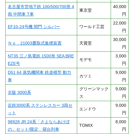
名古屋市営地下鉄 100/500/700形 4
40,000
東京堂
両 中間車 T車
円
22,000
EF10-24号機 関門 シルバー
ワールド工芸
円
30,000
Ｎｏ．21003鷹取式集煙装置
天賞堂
円
NT35 江ノ島電鉄 1500形 SEA BRE
3,000
モデモ
EZE号
円
D51 64 蒸気機関車 鉄道模型 動力
9,000
カツミ
車
円
グリーンマック
9,000
京阪 3000系
ス
円
近鉄3000系 ステンレスカー 3両セ
9,000
エンドウ
ット
円
98928 JR 24系「さよならあけぼ
8,000
TOMIX
の」セット/限定 寝台列車
円