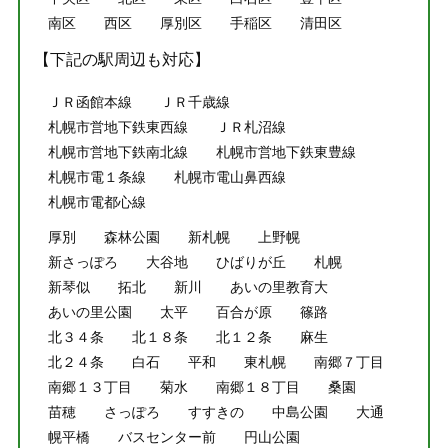
南区
西区
厚別区
手稲区
清田区
【下記の駅周辺も対応】
ＪＲ函館本線
ＪＲ千歳線
札幌市営地下鉄東西線
ＪＲ札沼線
札幌市営地下鉄南北線
札幌市営地下鉄東豊線
札幌市電１条線
札幌市電山鼻西線
札幌市電都心線
厚別
森林公園
新札幌
上野幌
新さっぽろ
大谷地
ひばりが丘
札幌
新琴似
拓北
新川
あいの里教育大
あいの里公園
太平
百合が原
篠路
北３４条
北１８条
北１２条
麻生
北２４条
白石
平和
東札幌
南郷７丁目
南郷１３丁目
菊水
南郷１８丁目
桑園
苗穂
さっぽろ
すすきの
中島公園
大通
幌平橋
バスセンター前
円山公園