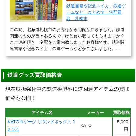
鉄道書籍や記念スイカ、鉄道ゲ
ームなど まとめて 宅配買
取 札幌市
この間、北海道札幌市のお客様から宅配が届きました。鉄道
関連のものが色々あるんですけど買い取ってもらえますか？
とご連絡頂き、宅配をご案内致しましたお客様です。鉄道関
連書籍や記念スイカ、鉄道ゲームなどがございました。...
鉄道グッズ買取価格表
現在取扱強化中の鉄道模型や鉄道関連アイテムの買取
価格を公開！
アイテム名
メーカー
買取価格
KATO Nゲージ サウンドボックス 2
5,000
KATO
2-101
円