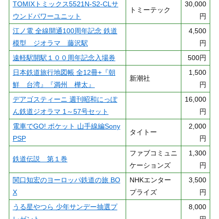
TOMIXトミックス5521N-S2-CLサ
30,000
トミーテック
ウンドパワーユニット
円
江ノ電 全線開通100周年記念 鉄道
4,500
模型 ジオラマ 藤沢駅
円
遠軽駅開駅１００周年記念入場券
500円
日本鉄道旅行地図帳 全12冊+『朝
1,500
新潮社
鮮 台湾』『満州 樺太』
円
デアゴスティーニ 週刊昭和にっぽ
16,000
ん鉄道ジオラマ 1～57号セット
円
電車でGO! ポケット 山手線編Sony
2,000
タイトー
PSP
円
ファブコミュニ
1,300
鉄道伝説 第１巻
ケーションズ
円
関口知宏のヨーロッパ鉄道の旅 BO
NHKエンター
3,500
X
プライズ
円
うる星やつら 少年サンデー抽選プ
8,000