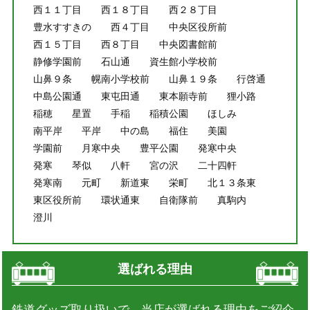
西１１丁目
西１８丁目
西２８丁目
豊水すすきの
西４丁目
中央区役所前
西１５丁目
西８丁目
中央図書館前
静修学園前
石山通
資生館小学校前
山鼻９条
幌南小学校前
山鼻１９条
行啓通
中島公園通
東屯田通
東本願寺前
狸小路
稲穂
星置
手稲
稲積公園
ほしみ
南平岸
平岸
中の島
福住
美園
学園前
月寒中央
豊平公園
発寒中央
発寒
琴似
八軒
宮の沢
二十四軒
発寒南
元町
新道東
栄町
北１３条東
東区役所前
環状通東
自衛隊前
真駒内
澄川
選ばれる理由
鉄道グッズ取り扱いで、当店が選ばれる理由をご紹介