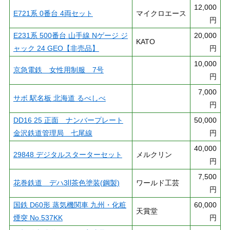
12,000
E721系 0番台 4両セット
マイクロエース
円
E231系 500番台 山手線 Nゲージ ジ
20,000
KATO
ャック 24 GEO【非売品】
円
10,000
京急電鉄 女性用制服 7号
円
7,000
サボ 駅名板 北海道 るべしべ
円
DD16 25 正面 ナンバープレート
50,000
金沢鉄道管理局 七尾線
円
40,000
29848 デジタルスターターセット
メルクリン
円
7,500
花巻鉄道 デハ3Ⅱ茶色塗装(鋼製)
ワールド工芸
円
国鉄 D60形 蒸気機関車 九州・化粧
60,000
天賞堂
煙突 No.537KK
円