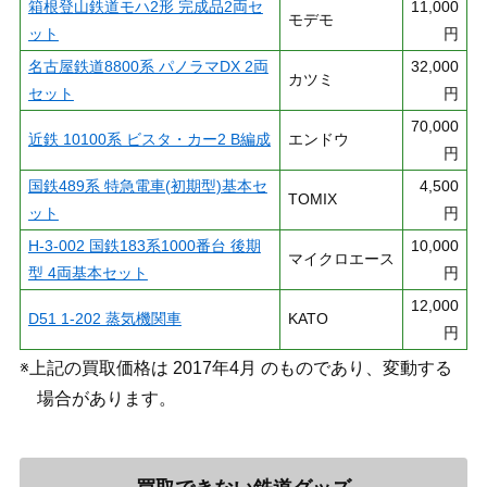
箱根登山鉄道モハ2形 完成品2両セ
11,000
モデモ
ット
円
名古屋鉄道8800系 パノラマDX 2両
32,000
カツミ
セット
円
70,000
近鉄 10100系 ビスタ・カー2 B編成
エンドウ
円
国鉄489系 特急電車(初期型)基本セ
4,500
TOMIX
ット
円
H-3-002 国鉄183系1000番台 後期
10,000
マイクロエース
型 4両基本セット
円
12,000
D51 1-202 蒸気機関車
KATO
円
※上記の買取価格は 2017年4月 のものであり、変動する
場合があります。