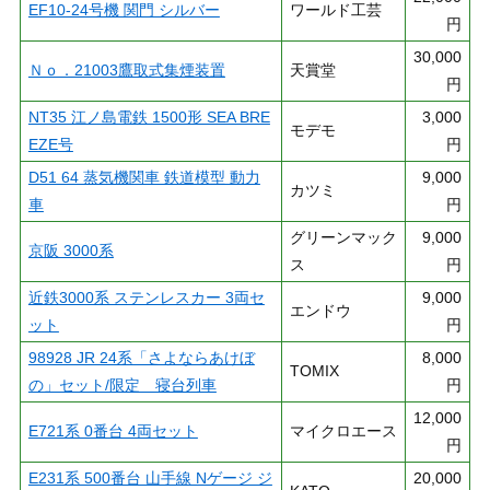
EF10-24号機 関門 シルバー
ワールド工芸
円
30,000
Ｎｏ．21003鷹取式集煙装置
天賞堂
円
NT35 江ノ島電鉄 1500形 SEA BRE
3,000
モデモ
EZE号
円
D51 64 蒸気機関車 鉄道模型 動力
9,000
カツミ
車
円
グリーンマック
9,000
京阪 3000系
ス
円
近鉄3000系 ステンレスカー 3両セ
9,000
エンドウ
ット
円
98928 JR 24系「さよならあけぼ
8,000
TOMIX
の」セット/限定 寝台列車
円
12,000
E721系 0番台 4両セット
マイクロエース
円
E231系 500番台 山手線 Nゲージ ジ
20,000