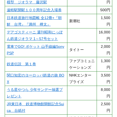
模型 ジオラマ 藤沢駅
円
遠軽駅開駅１００周年記念入場券
500円
日本鉄道旅行地図帳 全12冊+『朝
1,500
新潮社
鮮 台湾』『満州 樺太』
円
デアゴスティーニ 週刊昭和にっぽ
16,000
ん鉄道ジオラマ 1～57号セット
円
電車でGO! ポケット 山手線編Sony
2,000
タイトー
PSP
円
ファブコミュニ
1,300
鉄道伝説 第１巻
ケーションズ
円
関口知宏のヨーロッパ鉄道の旅 BO
NHKエンター
3,500
X
プライズ
円
うる星やつら 少年サンデー抽選プ
8,000
レゼント
円
JR東日本 鉄道博物館開館記念Sui
2,500
ca 台紙付
円