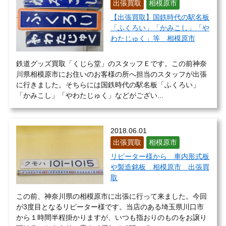
出張買取
相模原市
【出張買取】国鉄時代の駅名板
「ふくろい」「かみこし」「や
わたじゅく」等 相模原市
鉄道グッズ買取「くじら堂」のスタッフＥです。この前神奈
川県相模原市にお住いのお客様の所へ担当のスタッフが出張
に行きました。そちらには国鉄時代の駅名板「ふくろい」
「かみこし」「やわたじゅく」などがござい...
2018.06.01
出張買取
相模原市
リピーター様から 車内形式板
や製造銘板 相模原市 出張買
取
この前、神奈川県の相模原市に出張に行って来ました。今回
が3度目となるリピーター様です。当店のある埼玉県川口市
から１時間半程掛かりますが、いつも指おりのものをお譲り