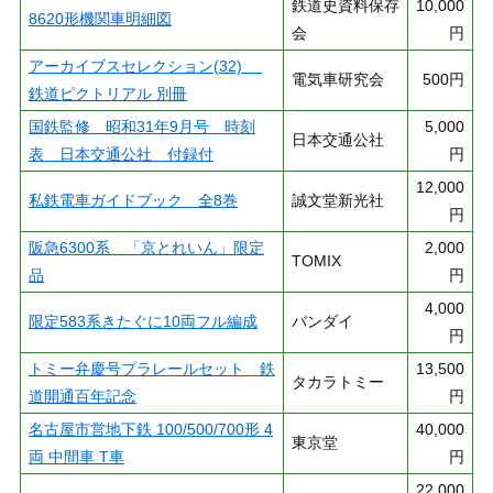
鉄道史資料保存
10,000
8620形機関車明細図
会
円
アーカイブスセレクション(32)
電気車研究会
500円
鉄道ピクトリアル 別冊
国鉄監修 昭和31年9月号 時刻
5,000
日本交通公社
表 日本交通公社 付録付
円
12,000
私鉄電車ガイドブック 全8巻
誠文堂新光社
円
阪急6300系 「京とれいん」限定
2,000
TOMIX
品
円
4,000
限定583系きたぐに10両フル編成
バンダイ
円
トミー弁慶号プラレールセット 鉄
13,500
タカラトミー
道開通百年記念
円
名古屋市営地下鉄 100/500/700形 4
40,000
東京堂
両 中間車 T車
円
22,000