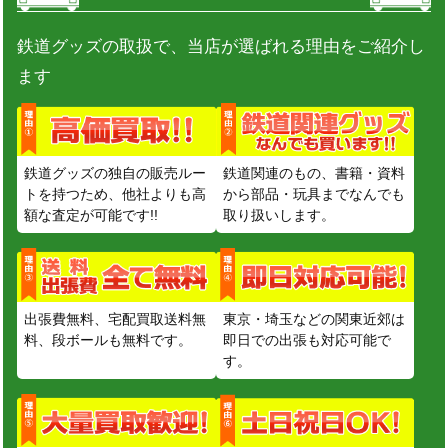
鉄道グッズの取扱で、当店が選ばれる理由をご紹介し
ます
鉄道グッズの独自の販売ルー
鉄道関連のもの、書籍・資料
トを持つため、他社よりも高
から部品・玩具までなんでも
額な査定が可能です!!
取り扱いします。
出張費無料、宅配買取送料無
東京・埼玉などの関東近郊は
料、段ボールも無料です。
即日での出張も対応可能で
す。