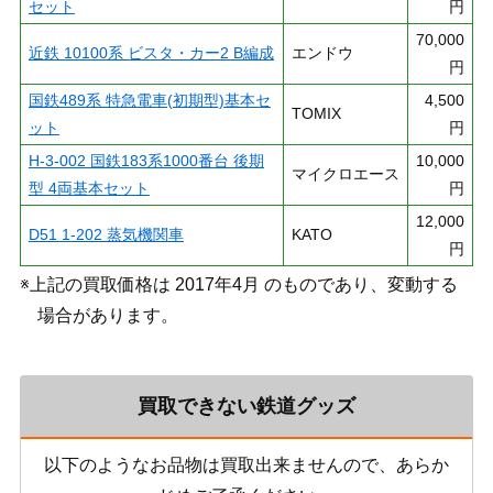
セット
円
70,000
近鉄 10100系 ビスタ・カー2 B編成
エンドウ
円
国鉄489系 特急電車(初期型)基本セ
4,500
TOMIX
ット
円
H-3-002 国鉄183系1000番台 後期
10,000
マイクロエース
型 4両基本セット
円
12,000
D51 1-202 蒸気機関車
KATO
円
※上記の買取価格は 2017年4月 のものであり、変動する
場合があります。
買取できない鉄道グッズ
以下のようなお品物は買取出来ませんので、あらか