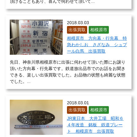
頂けることもあり、喜んで伺わせて頂いて...
2018.03.03
出張買取
相模原市
相模原市 方向幕・行先幕 特
急わかしお さざなみ シュプ
ール白馬 出張買取
先日、神奈川県相模原市に出張に伺わせて頂いた際にお譲り
頂いた方向幕・行先幕です。鉄道放出品市でのお話をお聞き
できる、楽しい出張買取でした。お品物の状態も綺麗な状態
でした。...
2018.03.01
出張買取
相模原市
JR東日本 大井工場 昭和６
４年改造 銘板 鉄道プレー
ト 相模原市 出張買取