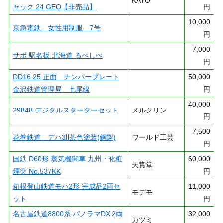
KATO
ャック 24 GEO【非売品】
円
10,000
京急電鉄 女性用制服 7号
円
7,000
サボ 駅名板 北海道 るべしべ
円
DD16 25 正面 ナンバープレート
50,000
金沢鉄道管理局 七尾線
円
40,000
29848 デジタルスターターセット
メルクリン
円
7,500
花巻鉄道 デハ3Ⅱ茶色塗装(鋼製)
ワールド工芸
円
国鉄 D60形 蒸気機関車 九州・化粧
60,000
天賞堂
煙突 No.537KK
円
箱根登山鉄道モハ2形 完成品2両セ
11,000
モデモ
ット
円
名古屋鉄道8800系 パノラマDX 2両
32,000
カツミ