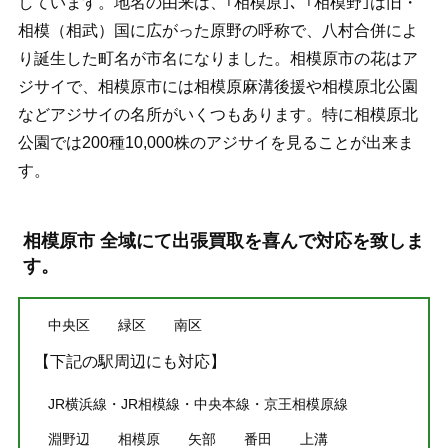
しています。地名の由来は、｢相模原｣、｢相模野｣は旧・
相模（相武）国に広がった原野の呼称で、八村合併によ
り誕生した町名が市名になりました。相模原市の花はア
ジサイで、相模原市には相模原麻溝後援や相模原北公園
などアジサイの名所がいくつもあります。特に相模原北
公園では200種10,000株のアジサイを見ることが出来ま
す。
相模原市 全域にて出張買取を喜んで対応を致しま
す。
中央区
緑区
南区
【下記の駅周辺にも対応】
JR横浜線・JR相模線・中央本線・京王相模原線
淵野辺
相模原
矢部
番田
上溝