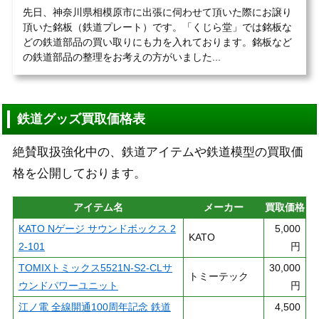
先日、神奈川県相模原市に出張に伺わせて頂いた際にお譲り
頂いた銘板（鉄道プレート）です。「くじら堂」では銘板な
どの鉄道部品の買い取りにも力を入れております。銘板など
の鉄道部品の整理をお考えの方がいました...
鉄道グッズ買取価格表
絶賛取扱強化中の、鉄道アイテムや鉄道模型の買取価
格を公開しております。
アイテム名
メーカー
買取価格
KATO Nゲージ サウンドボックス 2
5,000
KATO
2-101
円
TOMIXトミックス5521N-S2-CLサ
30,000
トミーテック
ウンドパワーユニット
円
江ノ電 全線開通100周年記念 鉄道
4,500