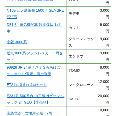
円
NT35 江ノ島電鉄 1500形 SEA BRE
3,000
モデモ
EZE号
円
D51 64 蒸気機関車 鉄道模型 動力
9,000
カツミ
車
円
グリーンマック
9,000
京阪 3000系
ス
円
近鉄3000系 ステンレスカー 3両セ
9,000
エンドウ
ット
円
98928 JR 24系「さよならあけぼ
8,000
TOMIX
の」セット/限定 寝台列車
円
12,000
E721系 0番台 4両セット
マイクロエース
円
E231系 500番台 山手線 Nゲージ ジ
20,000
KATO
ャック 24 GEO【非売品】
円
10,000
京急電鉄 女性用制服 7号