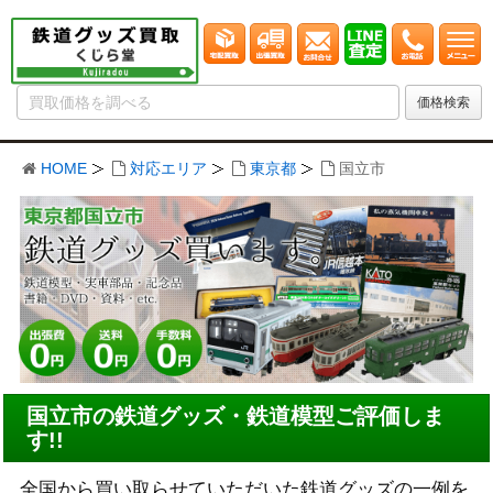
HOME
対応エリア
東京都
国立市
国立市の鉄道グッズ・鉄道模型ご評価しま
す!!
全国から買い取らせていただいた鉄道グッズの一例を