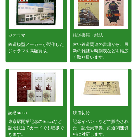
ジオラマ
鉄道書籍・雑誌
鉄道模型メーカーが製作した
古い鉄道関連の書籍から、最
ジオラマを高額買取。
新の雑誌や時刻表などを幅広
く取り扱います。
記念suica
鉄道切符
東京駅開業記念のSuicaなど
記念イベントなどで販売され
記念鉄道ICカードでも取扱で
た、記念乗車券、鉄道関連資
きます。
料に対応します。