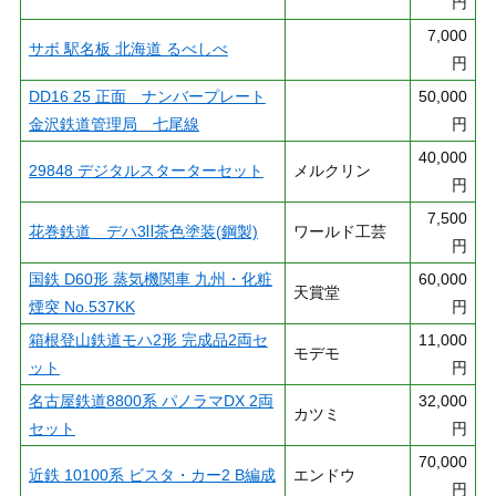
円
7,000
サボ 駅名板 北海道 るべしべ
円
DD16 25 正面 ナンバープレート
50,000
金沢鉄道管理局 七尾線
円
40,000
29848 デジタルスターターセット
メルクリン
円
7,500
花巻鉄道 デハ3Ⅱ茶色塗装(鋼製)
ワールド工芸
円
国鉄 D60形 蒸気機関車 九州・化粧
60,000
天賞堂
煙突 No.537KK
円
箱根登山鉄道モハ2形 完成品2両セ
11,000
モデモ
ット
円
名古屋鉄道8800系 パノラマDX 2両
32,000
カツミ
セット
円
70,000
近鉄 10100系 ビスタ・カー2 B編成
エンドウ
円