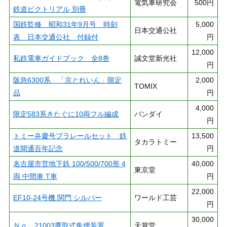
電気車研究会
500円
鉄道ピクトリアル 別冊
国鉄監修 昭和31年9月号 時刻
5,000
日本交通公社
表 日本交通公社 付録付
円
12,000
私鉄電車ガイドブック 全8巻
誠文堂新光社
円
阪急6300系 「京とれいん」限定
2,000
TOMIX
品
円
4,000
限定583系きたぐに10両フル編成
バンダイ
円
トミー弁慶号プラレールセット 鉄
13,500
タカラトミー
道開通百年記念
円
名古屋市営地下鉄 100/500/700形 4
40,000
東京堂
両 中間車 T車
円
22,000
EF10-24号機 関門 シルバー
ワールド工芸
円
30,000
Ｎｏ．21003鷹取式集煙装置
天賞堂