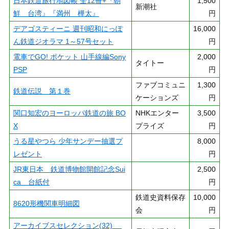
日本鉄道旅行地図帳 全12冊+『朝
1,500
新潮社
鮮 台湾』『満州 樺太』
円
デアゴスティーニ 週刊昭和にっぽ
16,000
ん鉄道ジオラマ 1～57号セット
円
電車でGO! ポケット 山手線編Sony
2,000
タイトー
PSP
円
ファブコミュニ
1,300
鉄道伝説 第１巻
ケーションズ
円
関口知宏のヨーロッパ鉄道の旅 BO
NHKエンター
3,500
X
プライズ
円
うる星やつら 少年サンデー抽選プ
8,000
レゼント
円
JR東日本 鉄道博物館開館記念Sui
2,500
ca 台紙付
円
鉄道史資料保存
10,000
8620形機関車明細図
会
円
アーカイブスセレクション(32)