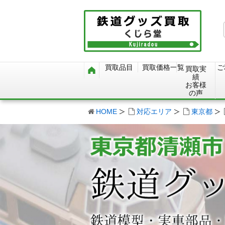
買取品目
買取価格一覧
ご
買取実
績
お客様
の声
HOME
対応エリア
東京都