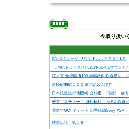
今取り扱い
KATO Nゲージ サウンドボックス 22-101
TOMIXトミックス5521N-S2-CLサウン
江ノ電 全線開通100周年記念 鉄道模型 
遠軽駅開駅１００周年記念入場券
日本鉄道旅行地図帳 全12冊+『朝鮮 台
デアゴスティーニ 週刊昭和にっぽん鉄道ジ
電車でGO! ポケット 山手線編Sony PSP
鉄道伝説 第１巻