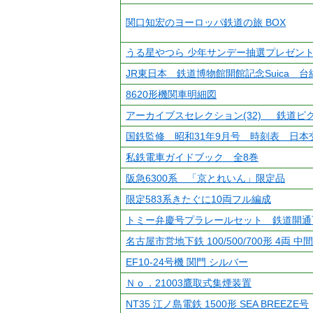
関口知宏のヨーロッパ鉄道の旅 BOX
うる星やつら 少年サンデー抽選プレゼン
JR東日本 鉄道博物館開館記念Suica 台
8620形機関車明細図
アーカイブスセレクション(32) 鉄道ピ
国鉄監修 昭和31年9月号 時刻表 日本
私鉄電車ガイドブック 全8巻
阪急6300系 「京とれいん」限定品
限定583系きたぐに10両フル編成
トミー弁慶号プラレールセット 鉄道開通
名古屋市営地下鉄 100/500/700形 4両 中
EF10-24号機 関門 シルバー
Ｎｏ．21003鷹取式集煙装置
NT35 江ノ島電鉄 1500形 SEA BREEZE号