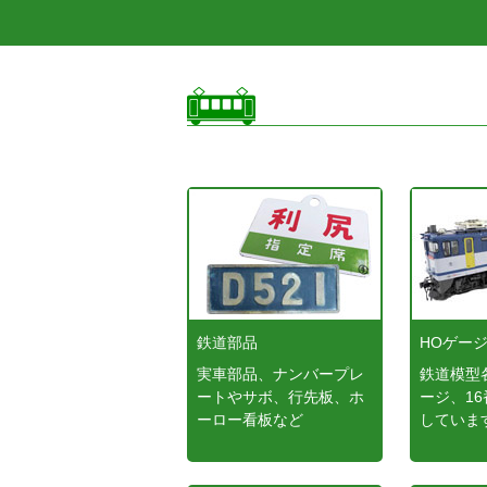
鉄道部品
HOゲー
実車部品、ナンバープレ
鉄道模型
ートやサボ、行先板、ホ
ージ、1
ーロー看板など
していま