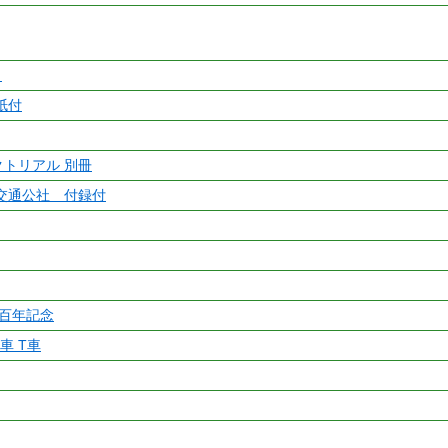
ト
紙付
クトリアル 別冊
交通公社 付録付
百年記念
間車 T車