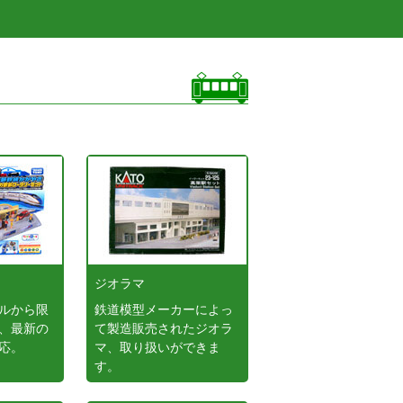
ジオラマ
ルから限
鉄道模型メーカーによっ
、最新の
て製造販売されたジオラ
応。
マ、取り扱いができま
す。