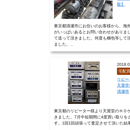
取】
東京都清瀬市にお住いのお客様から、海
がいっぱいあるとお問い合わせがありま
て送って頂きました。何度も梱包等して
ました。...
2018.0
宅配
リピー
天賞堂
清瀬市
東京都のリピーター様より天賞堂のＨＯゲ
きました。7月中短期間に4度買い取りを
す。1回1回頑張って査定させて頂いた結果