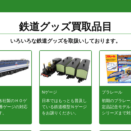
鉄道グッズ買取品目
いろいろな鉄道グッズを取扱いしております。
ジ
Nゲージ
プラレール
各社製のＨＯゲ
日本ではもっとも普及し
初期のプラレー
6番ゲージの対応
ている鉄道模型Ｎゲージ
定品記念モデル
す。
をお譲りください。
シリーズまで対