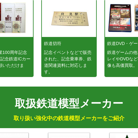
鉄道切符
鉄道DVD・ゲ
業100周年記念
記念イベントなどで販売
鉄道ゲームの他
など記念鉄道ICカー
された、記念乗車券、鉄
レイやDVDな
頼いただけま
道関連資料に対応しま
像も高価買取。
す。
取扱鉄道模型メーカー
取り扱い強化中の鉄道模型メーカーをご紹介