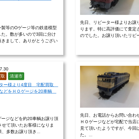
先日、リピーター様よりお譲
外製等のOゲージ等の鉄道模型
ります。特に高評価にて査定
した。数が多いので3回に分け
のでした。お譲り頂いたリピー
頂きまして、ありがとうござい
7.30
買取
清瀬市
ター様より4度目 宅配買取
などをＨＯゲージを20車輌
先日、お電話からお問い合わ
ージなどを約20車輌お譲り頂
ＨＯゲージなどが宅配で当店
させて頂いたお客様になりま
見て頂いたようですが、今回
、多数お譲り頂き...
た。...