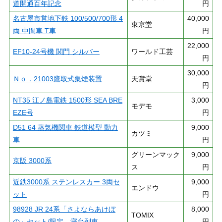
道開通百年記念
円
名古屋市営地下鉄 100/500/700形 4
40,000
東京堂
両 中間車 T車
円
22,000
EF10-24号機 関門 シルバー
ワールド工芸
円
30,000
Ｎｏ．21003鷹取式集煙装置
天賞堂
円
NT35 江ノ島電鉄 1500形 SEA BRE
3,000
モデモ
EZE号
円
D51 64 蒸気機関車 鉄道模型 動力
9,000
カツミ
車
円
グリーンマック
9,000
京阪 3000系
ス
円
近鉄3000系 ステンレスカー 3両セ
9,000
エンドウ
ット
円
98928 JR 24系「さよならあけぼ
8,000
TOMIX
の」セット/限定 寝台列車
円