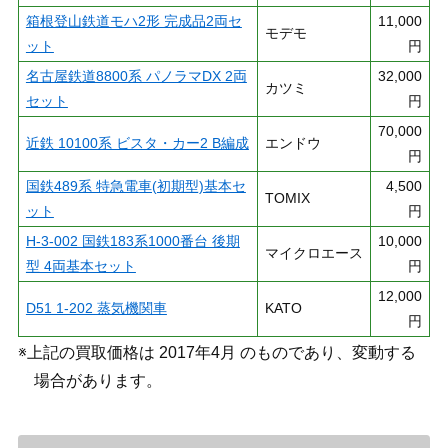
箱根登山鉄道モハ2形 完成品2両セ
11,000
モデモ
ット
円
名古屋鉄道8800系 パノラマDX 2両
32,000
カツミ
セット
円
70,000
近鉄 10100系 ビスタ・カー2 B編成
エンドウ
円
国鉄489系 特急電車(初期型)基本セ
4,500
TOMIX
ット
円
H-3-002 国鉄183系1000番台 後期
10,000
マイクロエース
型 4両基本セット
円
12,000
D51 1-202 蒸気機関車
KATO
円
※上記の買取価格は 2017年4月 のものであり、変動する
場合があります。