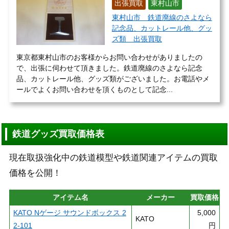
出張買取
東村山市
東村山市 鉄道廃線のさよなら
記念品、カットレール他、グッ
ズ類 出張買取
東京都東村山市のお客様からお問い合わせがありましたの
で、出張に伺わせて頂きました。鉄道廃線のさよなら記念
品、カットレール他、グッズ類がございました。お電話やメ
ールでよくお問い合わせを頂くものとして記念...
鉄道グッズ買取価格表
現在取扱強化中の鉄道模型や鉄道関連アイテムの買取
価格を公開！
アイテム名
メーカー
買取価格
KATO Nゲージ サウンドボックス 2
5,000
KATO
2-101
円