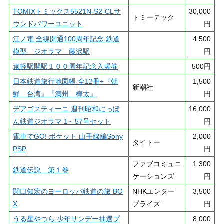
TOMIXトミックス5521N-S2-CLサ
30,000
トミーテック
ウンドパワーユニット
円
江ノ電 全線開通100周年記念 鉄道
4,500
模型 ジオラマ 藤沢駅
円
遠軽駅開駅１００周年記念入場券
500円
日本鉄道旅行地図帳 全12冊+『朝
1,500
新潮社
鮮 台湾』『満州 樺太』
円
デアゴスティーニ 週刊昭和にっぽ
16,000
ん鉄道ジオラマ 1～57号セット
円
電車でGO! ポケット 山手線編Sony
2,000
タイトー
PSP
円
ファブコミュニ
1,300
鉄道伝説 第１巻
ケーションズ
円
関口知宏のヨーロッパ鉄道の旅 BO
NHKエンター
3,500
X
プライズ
円
うる星やつら 少年サンデー抽選プ
8,000