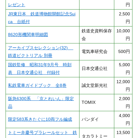
レゼント
円
JR東日本 鉄道博物館開館記念Sui
2,500
ca 台紙付
円
鉄道史資料保存
10,000
8620形機関車明細図
会
円
アーカイブスセレクション(32)
電気車研究会
500円
鉄道ピクトリアル 別冊
国鉄監修 昭和31年9月号 時刻
5,000
日本交通公社
表 日本交通公社 付録付
円
12,000
私鉄電車ガイドブック 全8巻
誠文堂新光社
円
阪急6300系 「京とれいん」限定
2,000
TOMIX
品
円
4,000
限定583系きたぐに10両フル編成
バンダイ
円
トミー弁慶号プラレールセット 鉄
13,500
タカラトミー