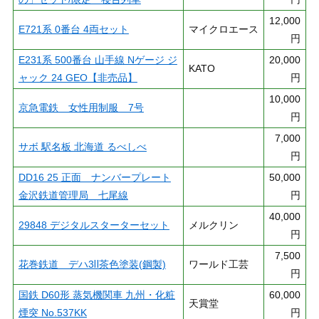
12,000
E721系 0番台 4両セット
マイクロエース
円
E231系 500番台 山手線 Nゲージ ジ
20,000
KATO
ャック 24 GEO【非売品】
円
10,000
京急電鉄 女性用制服 7号
円
7,000
サボ 駅名板 北海道 るべしべ
円
DD16 25 正面 ナンバープレート
50,000
金沢鉄道管理局 七尾線
円
40,000
29848 デジタルスターターセット
メルクリン
円
7,500
花巻鉄道 デハ3Ⅱ茶色塗装(鋼製)
ワールド工芸
円
国鉄 D60形 蒸気機関車 九州・化粧
60,000
天賞堂
煙突 No.537KK
円