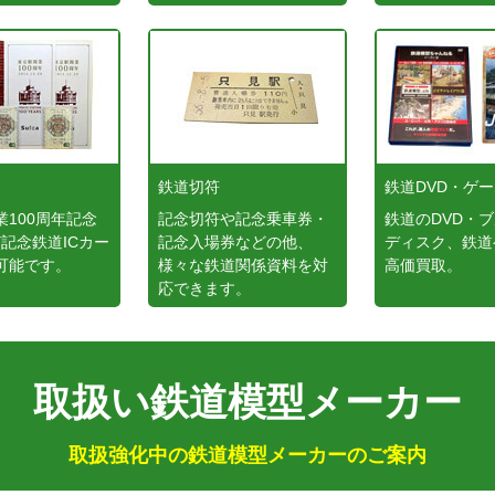
鉄道切符
鉄道DVD・ゲ
業100周年記念
記念切符や記念乗車券・
鉄道のDVD・
など記念鉄道ICカー
記念入場券などの他、
ディスク、鉄道
可能です。
様々な鉄道関係資料を対
高価買取。
応できます。
取扱い鉄道模型メーカー
取扱強化中の鉄道模型メーカーのご案内