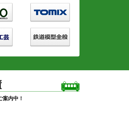
績
ご案内中！