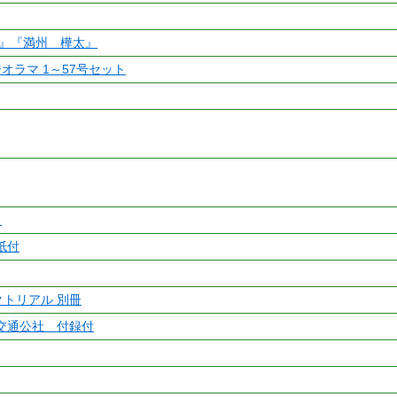
湾』『満州 樺太』
オラマ 1～57号セット
ト
紙付
クトリアル 別冊
交通公社 付録付