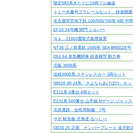
限定583系きたぐに10両フル編成
トミー弁慶号プラレールセット 鉄道開通
名古屋市営地下鉄 100/500/700形 4両 中
EF10-24号機 関門 シルバー
Ｎｏ．21003鷹取式集煙装置
NT35 江ノ島電鉄 1500形 SEA BREEZE号
D51 64 蒸気機関車 鉄道模型 動力車
京阪 3000系
近鉄3000系 ステンレスカー 3両セット
98928 JR 24系「さよならあけぼの」セ
E721系 0番台 4両セット
E231系 500番台 山手線 Nゲージ ジャック
京急電鉄 女性用制服 7号
サボ 駅名板 北海道 るべしべ
DD16 25 正面 ナンバープレート 金沢