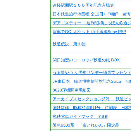
遠軽駅開駅１００周年記念入場券
日本鉄道旅行地図帳 全12冊+『朝鮮 台
デアゴスティーニ 週刊昭和にっぽん鉄道ジ
電車でGO! ポケット 山手線編Sony PSP
鉄道伝説 第１巻
関口知宏のヨーロッパ鉄道の旅 BOX
うる星やつら 少年サンデー抽選プレゼン
JR東日本 鉄道博物館開館記念Suica 台
8620形機関車明細図
アーカイブスセレクション(32) 鉄道ピ
国鉄監修 昭和31年9月号 時刻表 日本
私鉄電車ガイドブック 全8巻
阪急6300系 「京とれいん」限定品