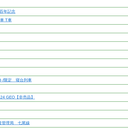
百年記念
間車 T車
ット/限定 寝台列車
 24 GEO【非売品】
鉄道管理局 七尾線