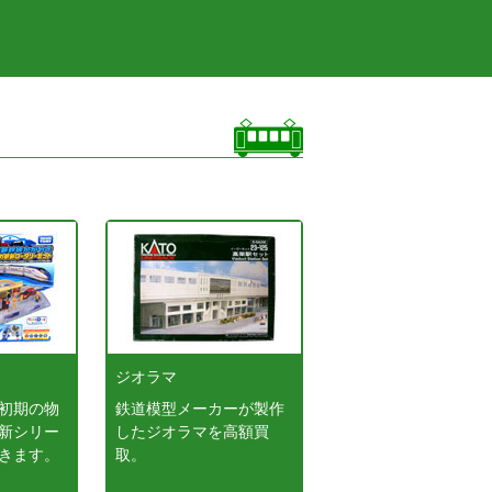
ジオラマ
初期の物
鉄道模型メーカーが製作
新シリー
したジオラマを高額買
きます。
取。