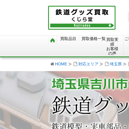
買取品目
買取価格一覧
ご
買取実
績
お客様
の声
HOME
対応エリア
埼玉県