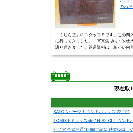
吉川市
のわだ
「くじら堂」のスタッフＥです。この間
に行ってきました。「写真集 みすずのわ
譲り頂きました。鉄道資料は、細かい内容が
現在取
KATO Nゲージ サウンドボックス 22-101
TOMIXトミックス5521N-S2-CLサウン
江ノ電 全線開通100周年記念 鉄道模型 