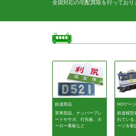
全国対応の宅配買取を行っており
鉄道部品
HOゲー
実車部品、ナンバープレ
鉄道模型
ートやサボ、行先板、ホ
れている
ーロー看板など
ージを取