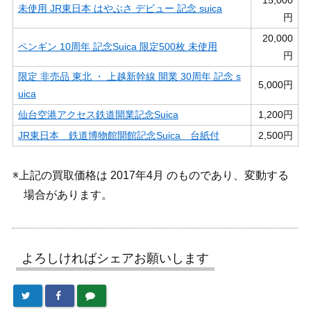
15,000
未使用 JR東日本 はやぶさ デビュー 記念 suica
円
20,000
ペンギン 10周年 記念Suica 限定500枚 未使用
円
限定 非売品 東北 ・ 上越新幹線 開業 30周年 記念 s
5,000円
uica
仙台空港アクセス鉄道開業記念Suica
1,200円
JR東日本 鉄道博物館開館記念Suica 台紙付
2,500円
※上記の買取価格は 2017年4月 のものであり、変動する
場合があります。
よろしければシェアお願いします