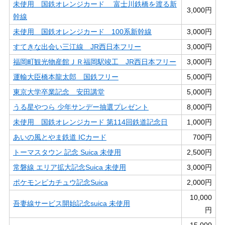
未使用 国鉄オレンジカード 富士川鉄橋を渡る新
3,000円
幹線
未使用 国鉄オレンジカード 100系新幹線
3,000円
すてきな出会い三江線 JR西日本フリー
3,000円
福岡町観光物産館ＪＲ福岡駅竣工 JR西日本フリー
3,000円
運輸大臣橋本龍太郎 国鉄フリー
5,000円
東京大学卒業記念 安田講堂
5,000円
うる星やつら 少年サンデー抽選プレゼント
8,000円
未使用 国鉄オレンジカード 第114回鉄道記念日
1,000円
あいの風とやま鉄道 ICカード
700円
トーマスタウン 記念 Suica 未使用
2,500円
常磐線 エリア拡大記念Suica 未使用
3,000円
ポケモンピカチュウ記念Suica
2,000円
10,000
吾妻線サービス開始記念suica 未使用
円