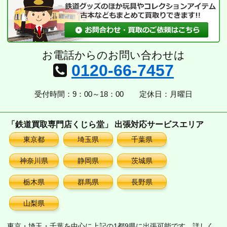
お電話からのお問い合わせは
0120-66-7457
受付時間：9：00～18：00
定休日：月曜日
「鉄道買取専門店くじら堂」 出張対応サービスエリア
東京都
埼玉県
千葉県
神奈川県
静岡県
茨城県
栃木県
群馬県
長野県
山梨県
東京・埼玉・千葉を中心に上記の1都9県に出張可能です。詳しく