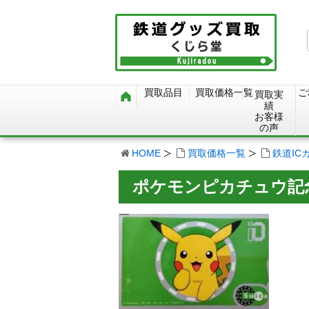
買取品目
買取価格一覧
ご
買取実
績
お客様
の声
HOME
買取価格一覧
鉄道IC
ポケモンピカチュウ記念S