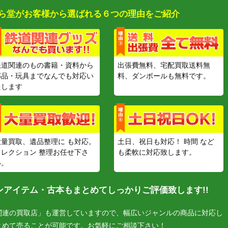
ら堂がお客様から選ばれる６つの理由をご紹介
鉄道関連のもの書籍・資料から
出張費無料、宅配買取送料無
部品・玩具までなんでも対応い
料、ダンボールも無料です。
たします
大量買取、遺品整理に も対応。
土日、祝日も対応！ 時間 など
コレクション 整理お任せ下さ
も柔軟に対応致します。
い。
アイテム・古本もまとめてしっかりご評価致します!!
関連の買取店」も運営していますので、幅広いジャンルの商品に対応し
とめて売ることが可能です。お気軽にご相談下さい！