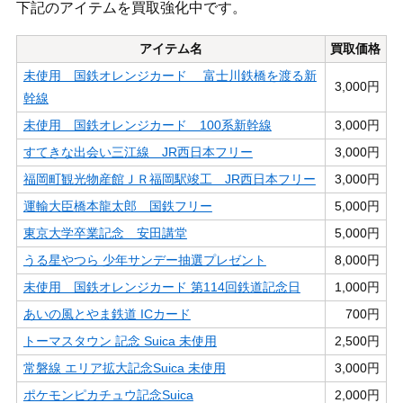
下記のアイテムを買取強化中です。
アイテム名
買取価格
未使用 国鉄オレンジカード 富士川鉄橋を渡る新
3,000円
幹線
未使用 国鉄オレンジカード 100系新幹線
3,000円
すてきな出会い三江線 JR西日本フリー
3,000円
福岡町観光物産館ＪＲ福岡駅竣工 JR西日本フリー
3,000円
運輸大臣橋本龍太郎 国鉄フリー
5,000円
東京大学卒業記念 安田講堂
5,000円
うる星やつら 少年サンデー抽選プレゼント
8,000円
未使用 国鉄オレンジカード 第114回鉄道記念日
1,000円
あいの風とやま鉄道 ICカード
700円
トーマスタウン 記念 Suica 未使用
2,500円
常磐線 エリア拡大記念Suica 未使用
3,000円
ポケモンピカチュウ記念Suica
2,000円