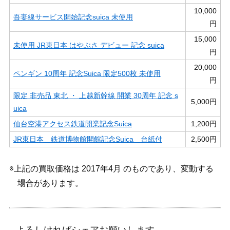
10,000
吾妻線サービス開始記念suica 未使用
円
15,000
未使用 JR東日本 はやぶさ デビュー 記念 suica
円
20,000
ペンギン 10周年 記念Suica 限定500枚 未使用
円
限定 非売品 東北 ・ 上越新幹線 開業 30周年 記念 s
5,000円
uica
仙台空港アクセス鉄道開業記念Suica
1,200円
JR東日本 鉄道博物館開館記念Suica 台紙付
2,500円
※上記の買取価格は 2017年4月 のものであり、変動する
場合があります。