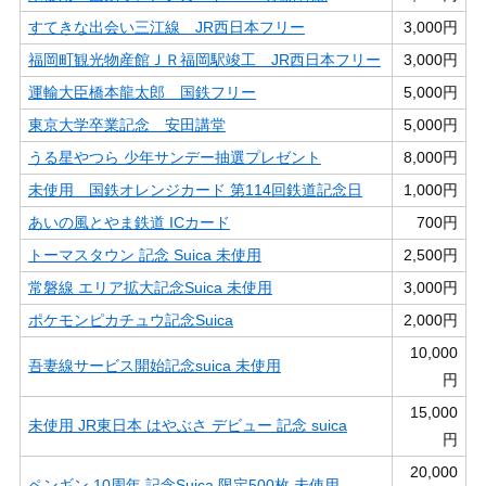
すてきな出会い三江線 JR西日本フリー
3,000円
福岡町観光物産館ＪＲ福岡駅竣工 JR西日本フリー
3,000円
運輸大臣橋本龍太郎 国鉄フリー
5,000円
東京大学卒業記念 安田講堂
5,000円
うる星やつら 少年サンデー抽選プレゼント
8,000円
未使用 国鉄オレンジカード 第114回鉄道記念日
1,000円
あいの風とやま鉄道 ICカード
700円
トーマスタウン 記念 Suica 未使用
2,500円
常磐線 エリア拡大記念Suica 未使用
3,000円
ポケモンピカチュウ記念Suica
2,000円
10,000
吾妻線サービス開始記念suica 未使用
円
15,000
未使用 JR東日本 はやぶさ デビュー 記念 suica
円
20,000
ペンギン 10周年 記念Suica 限定500枚 未使用