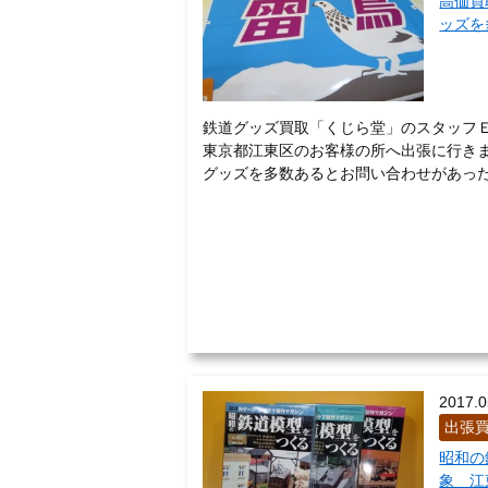
高価買
ッズを
鉄道グッズ買取「くじら堂」のスタッフ
東京都江東区のお客様の所へ出張に行きま
グッズを多数あるとお問い合わせがあったか
2017.0
出張
昭和の
象 江