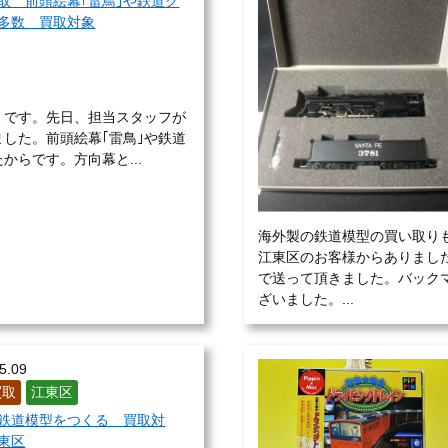
取 前頭絵幕｢雷鳥｣や鉄道グ
多数 買取対象
Ｅです。先日、担当スタッフが
した。前頭絵幕｢雷鳥｣や鉄道
らです。方向幕と...
海外製の鉄道模型の買い取り
江東区のお客様からありまし
で送って頂きました。バック
ざいました。...
5.09
買取
江東区
鉄道模型をつくる 買取対
東区