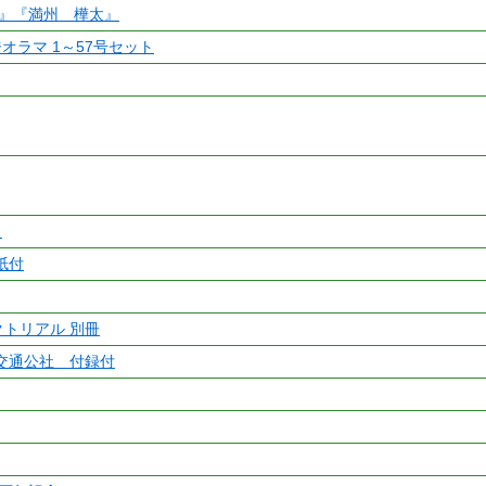
湾』『満州 樺太』
オラマ 1～57号セット
ト
紙付
クトリアル 別冊
交通公社 付録付