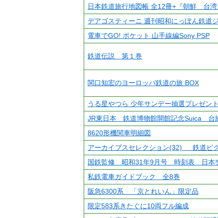
日本鉄道旅行地図帳 全12冊+『朝鮮 台
デアゴスティーニ 週刊昭和にっぽん鉄道ジ
電車でGO! ポケット 山手線編Sony PSP
鉄道伝説 第１巻
関口知宏のヨーロッパ鉄道の旅 BOX
うる星やつら 少年サンデー抽選プレゼン
JR東日本 鉄道博物館開館記念Suica 台
8620形機関車明細図
アーカイブスセレクション(32) 鉄道ピ
国鉄監修 昭和31年9月号 時刻表 日本
私鉄電車ガイドブック 全8巻
阪急6300系 「京とれいん」限定品
限定583系きたぐに10両フル編成