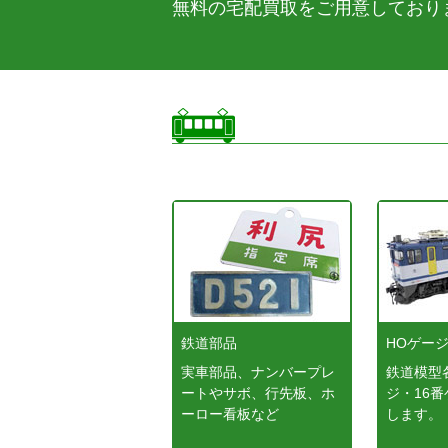
無料の宅配買取をご用意しており
鉄道部品
HOゲー
実車部品、ナンバープレ
鉄道模型
ートやサボ、行先板、ホ
ジ・16
ーロー看板など
します。