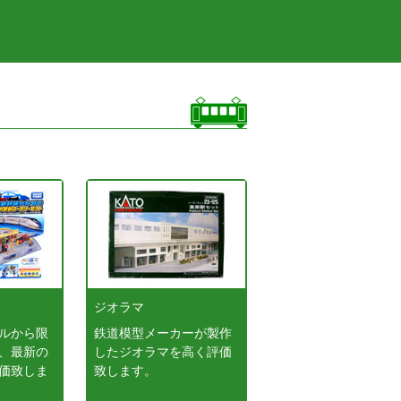
ジオラマ
ルから限
鉄道模型メーカーが製作
、最新の
したジオラマを高く評価
価致しま
致します。