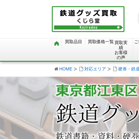
買取品目
買取価格一覧
ご
買取実
績
お客様
の声
HOME
対応エリア
硬券・鉄