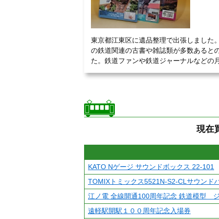
東京都江東区に遺品整理で出張しました
の鉄道関連の古書や雑誌類が多数あると
た。鉄道ファンや鉄道ジャーナルなどの月刊
現在
KATO Nゲージ サウンドボックス 22-101
TOMIXトミックス5521N-S2-CLサウン
江ノ電 全線開通100周年記念 鉄道模型 
遠軽駅開駅１００周年記念入場券