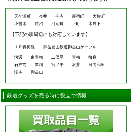
天ケ瀬町
今井
今寺
裏宿町
大柳町
小曾木
勝沼
河辺町
上町
木野下
【下記の駅周辺にも対応しています】
ＪＲ青梅線
御岳登山鉄道御岳山ケーブル
河辺
東青梅
二俣尾
青梅
御嶽
石神前
軍畑
宮ノ平
沢井
日向和田
滝本
御岳山
鉄道グッズを売る時に役立つ情報