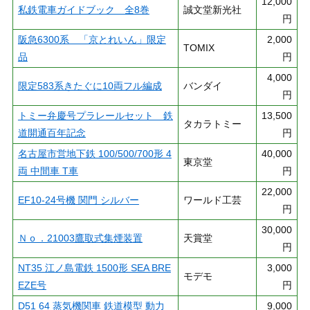
12,000
私鉄電車ガイドブック 全8巻
誠文堂新光社
円
阪急6300系 「京とれいん」限定
2,000
TOMIX
品
円
4,000
限定583系きたぐに10両フル編成
バンダイ
円
トミー弁慶号プラレールセット 鉄
13,500
タカラトミー
道開通百年記念
円
名古屋市営地下鉄 100/500/700形 4
40,000
東京堂
両 中間車 T車
円
22,000
EF10-24号機 関門 シルバー
ワールド工芸
円
30,000
Ｎｏ．21003鷹取式集煙装置
天賞堂
円
NT35 江ノ島電鉄 1500形 SEA BRE
3,000
モデモ
EZE号
円
D51 64 蒸気機関車 鉄道模型 動力
9,000