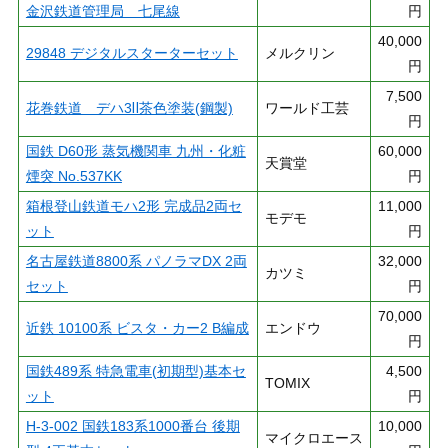
金沢鉄道管理局 七尾線
円
40,000
29848 デジタルスターターセット
メルクリン
円
7,500
花巻鉄道 デハ3Ⅱ茶色塗装(鋼製)
ワールド工芸
円
国鉄 D60形 蒸気機関車 九州・化粧
60,000
天賞堂
煙突 No.537KK
円
箱根登山鉄道モハ2形 完成品2両セ
11,000
モデモ
ット
円
名古屋鉄道8800系 パノラマDX 2両
32,000
カツミ
セット
円
70,000
近鉄 10100系 ビスタ・カー2 B編成
エンドウ
円
国鉄489系 特急電車(初期型)基本セ
4,500
TOMIX
ット
円
H-3-002 国鉄183系1000番台 後期
10,000
マイクロエース