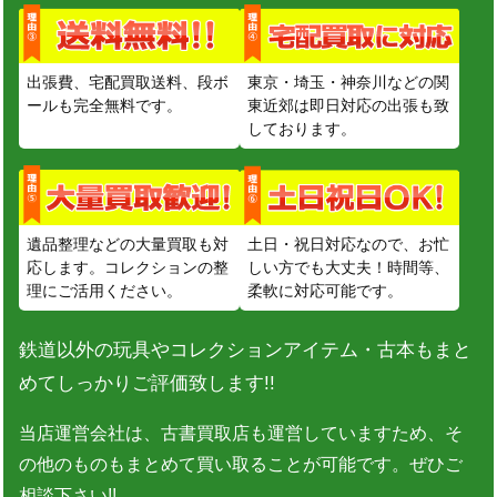
出張費、宅配買取送料、段ボ
東京・埼玉・神奈川などの関
ールも完全無料です。
東近郊は即日対応の出張も致
しております。
遺品整理などの大量買取も対
土日・祝日対応なので、お忙
応します。コレクションの整
しい方でも大丈夫！時間等、
理にご活用ください。
柔軟に対応可能です。
鉄道以外の玩具やコレクションアイテム・古本もまと
めてしっかりご評価致します!!
当店運営会社は、古書買取店も運営していますため、そ
の他のものもまとめて買い取ることが可能です。ぜひご
相談下さい!!