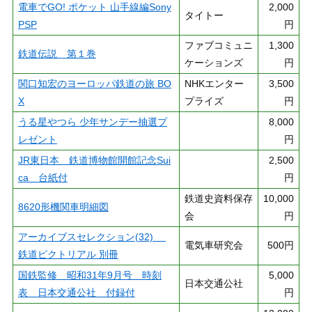
電車でGO! ポケット 山手線編Sony
2,000
タイトー
PSP
円
ファブコミュニ
1,300
鉄道伝説 第１巻
ケーションズ
円
関口知宏のヨーロッパ鉄道の旅 BO
NHKエンター
3,500
X
プライズ
円
うる星やつら 少年サンデー抽選プ
8,000
レゼント
円
JR東日本 鉄道博物館開館記念Sui
2,500
ca 台紙付
円
鉄道史資料保存
10,000
8620形機関車明細図
会
円
アーカイブスセレクション(32)
電気車研究会
500円
鉄道ピクトリアル 別冊
国鉄監修 昭和31年9月号 時刻
5,000
日本交通公社
表 日本交通公社 付録付
円