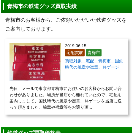
青梅市の鉄道グッズ買取実績
青梅市のお客様から、ご依頼いただいた鉄道グッズを
ご案内しております。
2019.06.15
宅配買取
青梅市
買取対象 宅配 青梅市 国鉄
時代の腕章や襟章、Ｎゲージ
先日、メールで東京都青梅市にお住いのお客様からお問い合
わせがありました。場所が当店から離れていたので、宅配を
案内しまして、国鉄時代の腕章や襟章、Ｎゲージを当店に送
って頂きました。腕章や襟章等をお譲り頂...
鉄道グッズ買取価格表