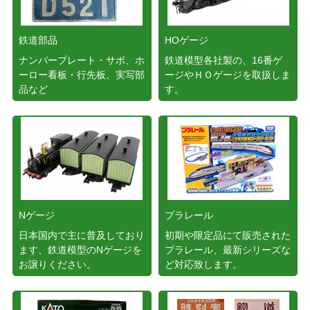
鉄道部品
HOゲージ
ナンバープレート・サボ、ホ
鉄道模型各社製の、16番ゲ
ーロー看板・行先板、実写部
ージやＨＯゲージを取扱しま
品など
す。
Nゲージ
プラレール
日本国内で主に普及しており
初期や限定品にて販売された
ます、鉄道模型のNゲージを
プラレール、最新シリーズな
お譲りください。
ど対応致します。