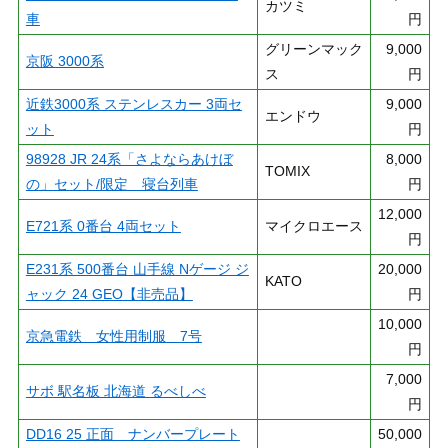
カツミ
車
円
グリーンマック
9,000
京阪 3000系
ス
円
近鉄3000系 ステンレスカー 3両セ
9,000
エンドウ
ット
円
98928 JR 24系「さよならあけぼ
8,000
TOMIX
の」セット/限定 寝台列車
円
12,000
E721系 0番台 4両セット
マイクロエース
円
E231系 500番台 山手線 Nゲージ ジ
20,000
KATO
ャック 24 GEO【非売品】
円
10,000
京急電鉄 女性用制服 7号
円
7,000
サボ 駅名板 北海道 るべしべ
円
DD16 25 正面 ナンバープレート
50,000