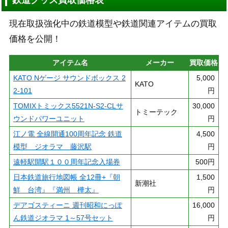
現在取扱強化中の鉄道模型や鉄道関連アイテムの買取
価格を公開！
アイテム名
メーカー
買取価格
KATO Nゲージ サウンドボックス 2
5,000
KATO
2-101
円
TOMIXトミックス5521N-S2-CLサ
30,000
トミーテック
ウンドパワーユニット
円
江ノ電 全線開通100周年記念 鉄道
4,500
模型 ジオラマ 藤沢駅
円
遠軽駅開駅１００周年記念入場券
500円
日本鉄道旅行地図帳 全12冊+『朝
1,500
新潮社
鮮 台湾』『満州 樺太』
円
デアゴスティーニ 週刊昭和にっぽ
16,000
ん鉄道ジオラマ 1～57号セット
円