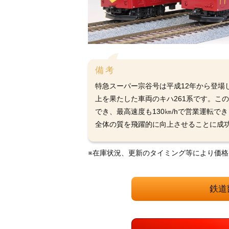
備考
特急スーパー宗谷号は平成12年から登場
上を果たした車両のキハ261系です。こ
でき、最高速度も130㎞/hで営業運転
全体の質を飛躍的に向上させることに成
※在庫状況、更新のタイミング等により価
鉄道