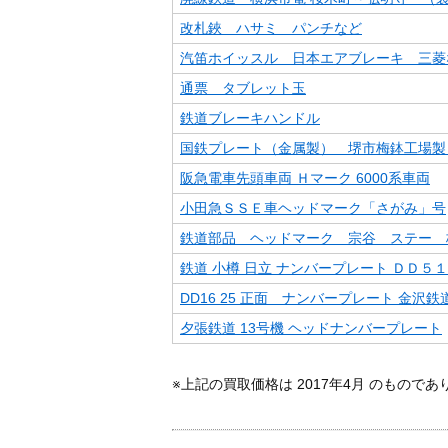
改札鋏 ハサミ パンチなど
汽笛ホイッスル 日本エアブレーキ 三菱
通票 タブレット玉
鉄道ブレーキハンドル
国鉄プレート（金属製） 堺市梅鉢工場製 
阪急電車先頭車両 Ｈマーク 6000系車両
小田急ＳＳＥ車ヘッドマーク「さがみ」号
鉄道部品 ヘッドマーク 宗谷 ステー 
鉄道 小樽 日立 ナンバープレート ＤＤ５
DD16 25 正面 ナンバープレート 金沢
夕張鉄道 13号機 ヘッドナンバープレート
※上記の買取価格は 2017年4月 のもので