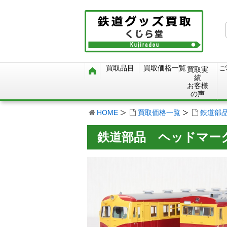
買取品目
買取価格一覧
ご
買取実
績
お客様
の声
HOME
買取価格一覧
鉄道部
鉄道部品 ヘッドマー