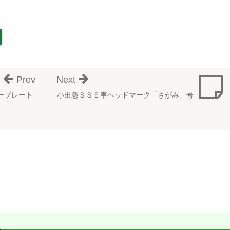
Prev
Next
バープレート
小田急ＳＳＥ車ヘッドマーク「さがみ」号