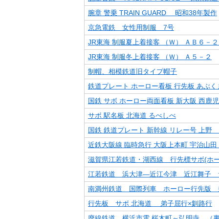
腕章 警乗 TRAIN GUARD 昭和38年製作
京急電鉄 女性用制服 7号
JR東海 制服夏上着接客 （Ｗ） ＡＢ６－２
JR東海 制服冬上着接客 （Ｗ） Ａ５－２
制帽、相模鉄道旧タイプ帽子
鉄道プレート ホーロー看板 行先板 あぶく
国鉄 サボ ホーロー両面看板 新大阪 西鹿
サボ 駅名板 北海道 るべしべ
国鉄 鉄道プレート 新幹線 リレー号 上野
近鉄大阪線 臨時急行 大阪上本町 宇治山田
滋賀県江若鉄道・湖西線 行先標サボ(ホー
江若鉄道 浜大津―近江今津 近江舞子 
南満州鉄道 国際列車 ホーロー行先版 
行先板 サボ 北海道 弟子屈行×釧路行
廃線鉄道 横浜市電 桜木町～弘明寺 （