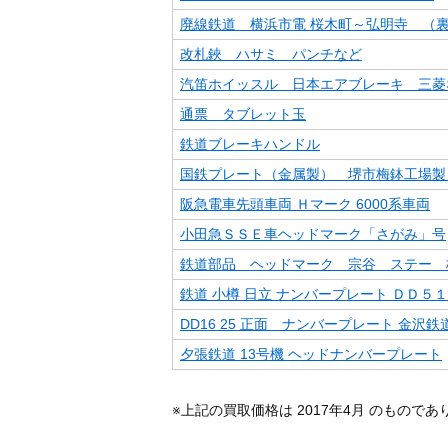
廃線鉄道 横浜市電 桜木町～弘明寺 （
改札鋏 ハサミ パンチなど
汽笛ホイッスル 日本エアブレーキ 三菱
通票 タブレット玉
鉄道ブレーキハンドル
国鉄プレート（金属製） 堺市梅鉢工場製 
阪急電車先頭車両 Ｈマーク 6000系車両
小田急ＳＳＥ車ヘッドマーク「さがみ」号
鉄道部品 ヘッドマーク 宗谷 ステー 
鉄道 小樽 日立 ナンバープレート ＤＤ５
DD16 25 正面 ナンバープレート 金沢
夕張鉄道 13号機 ヘッドナンバープレート
※上記の買取価格は 2017年4月 のもので