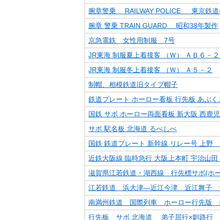
腕章警乗 RAILWAY POLICE 東京鉄
腕章 警乗 TRAIN GUARD 昭和38年製作
京急電鉄 女性用制服 7号
JR東海 制服夏上着接客 （Ｗ） ＡＢ６－２
JR東海 制服冬上着接客 （Ｗ） Ａ５－２
制帽、相模鉄道旧タイプ帽子
鉄道プレート ホーロー看板 行先板 あぶく
国鉄 サボ ホーロー両面看板 新大阪 西鹿
サボ 駅名板 北海道 るべしべ
国鉄 鉄道プレート 新幹線 リレー号 上野
近鉄大阪線 臨時急行 大阪上本町 宇治山田
滋賀県江若鉄道・湖西線 行先標サボ(ホー
江若鉄道 浜大津―近江今津 近江舞子 
南満州鉄道 国際列車 ホーロー行先版 
行先板 サボ 北海道 弟子屈行×釧路行