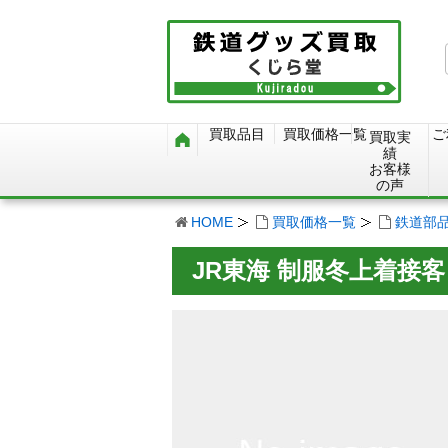
買取品目
買取価格一覧
ご
買取実
績
お客様
の声
HOME
買取価格一覧
鉄道部
JR東海 制服冬上着接客