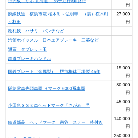
行先板 サボ 北海道 弟子屈行×釧路行
円
廃線鉄道 横浜市電 桜木町～弘明寺 （裏）桜木町
27,000
～杉田
円
改札鋏 ハサミ パンチなど
汽笛ホイッスル 日本エアブレーキ 三菱など
通票 タブレット玉
鉄道ブレーキハンドル
15,000
国鉄プレート（金属製） 堺市梅鉢工場製 45年
円
30,000
阪急電車先頭車両 Ｈマーク 6000系車両
円
45,000
小田急ＳＳＥ車ヘッドマーク「さがみ」号
円
140,000
鉄道部品 ヘッドマーク 宗谷 ステー 枠付き
円
250,000