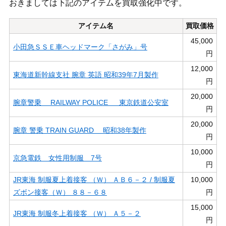
おきましては下記のアイテムを買取強化中です。
アイテム名
買取価格
45,000
小田急ＳＳＥ車ヘッドマーク「さがみ」号
円
12,000
東海道新幹線支社 腕章 英語 昭和39年7月製作
円
20,000
腕章警乗 RAILWAY POLICE 東京鉄道公安室
円
20,000
腕章 警乗 TRAIN GUARD 昭和38年製作
円
10,000
京急電鉄 女性用制服 7号
円
JR東海 制服夏上着接客 （Ｗ） ＡＢ６－２ / 制服夏
10,000
ズボン接客（Ｗ） ８８－６８
円
15,000
JR東海 制服冬上着接客 （Ｗ） Ａ５－２
円