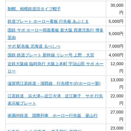
30,000
制帽、相模鉄道旧タイプ帽子
円
鉄道プレート ホーロー看板 行先板 あぶくま
5,000円
国鉄 サボ ホーロー両面看板 新大阪 西鹿児島行 博多
5,000円
至由
サボ 駅名板 北海道 るべしべ
7,000円
国鉄 鉄道プレート 新幹線 リレー号 上野 大宮
4,000円
近鉄大阪線 臨時急行 大阪上本町 宇治山田 サボ ホー
12,000
ロー
円
13,000
滋賀県江若鉄道・湖西線 行先標サボ(ホーロー製)
円
江若鉄道 浜大津―近江今津 近江舞子 サボ 行先
22,000
表示板プレート
円
27,000
南満州鉄道 国際列車 ホーロー行先版 釜山行
円
23,000