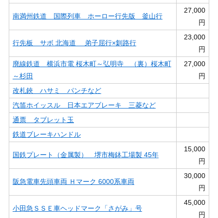
27,000
南満州鉄道 国際列車 ホーロー行先版 釜山行
円
23,000
行先板 サボ 北海道 弟子屈行×釧路行
円
廃線鉄道 横浜市電 桜木町～弘明寺 （裏）桜木町
27,000
～杉田
円
改札鋏 ハサミ パンチなど
汽笛ホイッスル 日本エアブレーキ 三菱など
通票 タブレット玉
鉄道ブレーキハンドル
15,000
国鉄プレート（金属製） 堺市梅鉢工場製 45年
円
30,000
阪急電車先頭車両 Ｈマーク 6000系車両
円
45,000
小田急ＳＳＥ車ヘッドマーク「さがみ」号
円