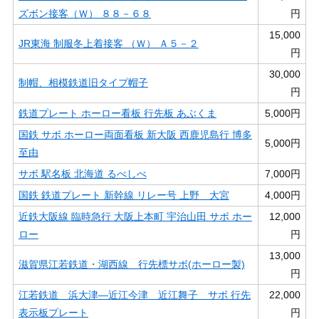
ズボン接客（Ｗ） ８８－６８
円
15,000
JR東海 制服冬上着接客 （Ｗ） Ａ５－２
円
30,000
制帽、相模鉄道旧タイプ帽子
円
鉄道プレート ホーロー看板 行先板 あぶくま
5,000円
国鉄 サボ ホーロー両面看板 新大阪 西鹿児島行 博多
5,000円
至由
サボ 駅名板 北海道 るべしべ
7,000円
国鉄 鉄道プレート 新幹線 リレー号 上野 大宮
4,000円
近鉄大阪線 臨時急行 大阪上本町 宇治山田 サボ ホー
12,000
ロー
円
13,000
滋賀県江若鉄道・湖西線 行先標サボ(ホーロー製)
円
江若鉄道 浜大津―近江今津 近江舞子 サボ 行先
22,000
表示板プレート
円