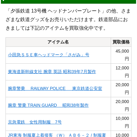
「夕張鉄道 13号機 ヘッドナンバープレート」の他、さま
ざまな鉄道グッズをお売りいただけます。鉄道部品にお
きましては下記のアイテムを買取強化中です。
アイテム名
買取価格
45,000
小田急ＳＳＥ車ヘッドマーク「さがみ」号
円
12,000
東海道新幹線支社 腕章 英語 昭和39年7月製作
円
20,000
腕章警乗 RAILWAY POLICE 東京鉄道公安室
円
20,000
腕章 警乗 TRAIN GUARD 昭和38年製作
円
10,000
京急電鉄 女性用制服 7号
円
JR東海 制服夏上着接客 （Ｗ） ＡＢ６－２ / 制服夏
10,000