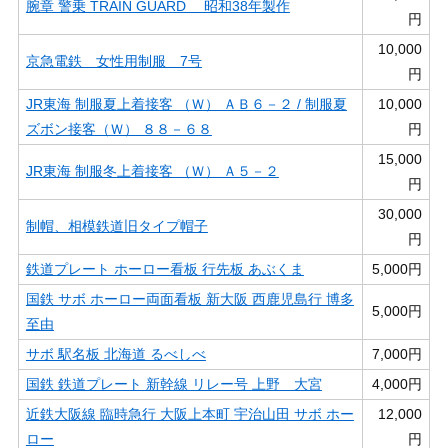
腕章 警乗 TRAIN GUARD 昭和38年製作
円
10,000
京急電鉄 女性用制服 7号
円
JR東海 制服夏上着接客 （Ｗ） ＡＢ６－２ / 制服夏
10,000
ズボン接客（Ｗ） ８８－６８
円
15,000
JR東海 制服冬上着接客 （Ｗ） Ａ５－２
円
30,000
制帽、相模鉄道旧タイプ帽子
円
鉄道プレート ホーロー看板 行先板 あぶくま
5,000円
国鉄 サボ ホーロー両面看板 新大阪 西鹿児島行 博多
5,000円
至由
サボ 駅名板 北海道 るべしべ
7,000円
国鉄 鉄道プレート 新幹線 リレー号 上野 大宮
4,000円
近鉄大阪線 臨時急行 大阪上本町 宇治山田 サボ ホー
12,000
ロー
円