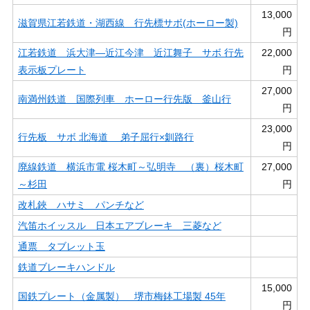
13,000
滋賀県江若鉄道・湖西線 行先標サボ(ホーロー製)
円
江若鉄道 浜大津―近江今津 近江舞子 サボ 行先
22,000
表示板プレート
円
27,000
南満州鉄道 国際列車 ホーロー行先版 釜山行
円
23,000
行先板 サボ 北海道 弟子屈行×釧路行
円
廃線鉄道 横浜市電 桜木町～弘明寺 （裏）桜木町
27,000
～杉田
円
改札鋏 ハサミ パンチなど
汽笛ホイッスル 日本エアブレーキ 三菱など
通票 タブレット玉
鉄道ブレーキハンドル
15,000
国鉄プレート（金属製） 堺市梅鉢工場製 45年
円