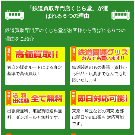
「鉄道買取専門店くじら堂」が選
ばれる６つの理由
鉄道買取専門店のくじら堂がお客様から選ばれる６つの
理由をご紹介
独自の販売ルートによる査定
鉄道関連のもの書籍・資料か
基準で高価買取！
ら部品・玩具までなんでも対
応いたします
出張費無料、宅配買取送料無
東京・埼玉などの関東 近郊
料、ダンボールも無料です。
は即日での出張も 対応可能
です。