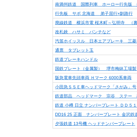
南満州鉄道 国際列車 ホーロー行先版 
行先板 サボ 北海道 弟子屈行×釧路行
廃線鉄道 横浜市電 桜木町～弘明寺 （
改札鋏 ハサミ パンチなど
汽笛ホイッスル 日本エアブレーキ 三菱
通票 タブレット玉
鉄道ブレーキハンドル
国鉄プレート（金属製） 堺市梅鉢工場製 
阪急電車先頭車両 Ｈマーク 6000系車両
小田急ＳＳＥ車ヘッドマーク「さがみ」号
鉄道部品 ヘッドマーク 宗谷 ステー 
鉄道 小樽 日立 ナンバープレート ＤＤ５
DD16 25 正面 ナンバープレート 金沢
夕張鉄道 13号機 ヘッドナンバープレート