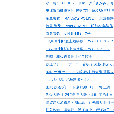
小田急ＳＳＥ車ヘッドマーク「さがみ」号
東海道新幹線支社 腕章 英語 昭和39年7月
腕章警乗 RAILWAY POLICE 東京鉄
腕章 警乗 TRAIN GUARD 昭和38年製作
京急電鉄 女性用制服 7号
JR東海 制服夏上着接客 （Ｗ） ＡＢ６－２
JR東海 制服冬上着接客 （Ｗ） Ａ５－２
制帽、相模鉄道旧タイプ帽子
鉄道プレート ホーロー看板 行先板 あぶく
国鉄 サボ ホーロー両面看板 新大阪 西鹿
サボ 駅名板 北海道 るべしべ
国鉄 鉄道プレート 新幹線 リレー号 上野
近鉄大阪線 臨時急行 大阪上本町 宇治山田
滋賀県江若鉄道・湖西線 行先標サボ(ホー
江若鉄道 浜大津―近江今津 近江舞子 