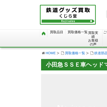
買取品目
買取価格一覧
ご
買取実
績
お客様
の声
HOME
買取価格一覧
鉄道部
小田急ＳＳＥ車ヘッド