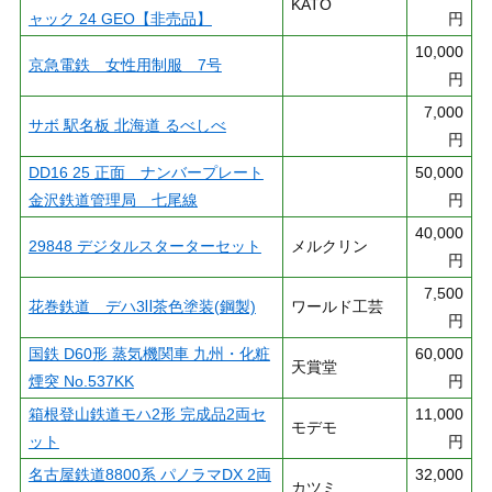
KATO
ャック 24 GEO【非売品】
円
10,000
京急電鉄 女性用制服 7号
円
7,000
サボ 駅名板 北海道 るべしべ
円
DD16 25 正面 ナンバープレート
50,000
金沢鉄道管理局 七尾線
円
40,000
29848 デジタルスターターセット
メルクリン
円
7,500
花巻鉄道 デハ3Ⅱ茶色塗装(鋼製)
ワールド工芸
円
国鉄 D60形 蒸気機関車 九州・化粧
60,000
天賞堂
煙突 No.537KK
円
箱根登山鉄道モハ2形 完成品2両セ
11,000
モデモ
ット
円
名古屋鉄道8800系 パノラマDX 2両
32,000
カツミ