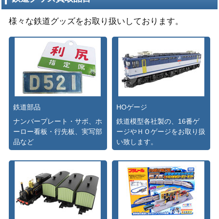
様々な鉄道グッズをお取り扱いしております。
鉄道部品
HOゲージ
ナンバープレート・サボ、ホ
鉄道模型各社製の、16番ゲ
ーロー看板・行先板、実写部
ージやＨＯゲージをお取り扱
品など
い致します。