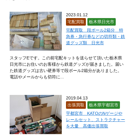
2023.01.12
宅配買取
栃木県日光市
宅配買取 段ボール2箱分 特
急券・急行券などの切符類・鉄
道グッズ類 日光市
スタッフEです。この前宅配キットを送らせて頂いた栃木県
日光市にお住いのお客様から鉄道グッズが届きました。届い
た鉄道グッズは古い硬券等で段ボール2箱分がありました。
電話やメールからも切符に...
2019.04.13
出張買取
栃木県宇都宮市
宇都宮市 KATOのNゲージや
レールセット、ストラクチャー
を大量 高価出張買取