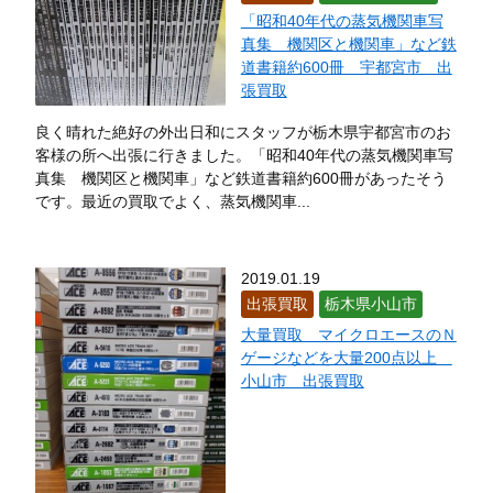
「昭和40年代の蒸気機関車写
真集 機関区と機関車」など鉄
道書籍約600冊 宇都宮市 出
張買取
良く晴れた絶好の外出日和にスタッフが栃木県宇都宮市のお
客様の所へ出張に行きました。「昭和40年代の蒸気機関車写
真集 機関区と機関車」など鉄道書籍約600冊があったそう
です。最近の買取でよく、蒸気機関車...
2019.01.19
出張買取
栃木県小山市
大量買取 マイクロエースのＮ
ゲージなどを大量200点以上
小山市 出張買取