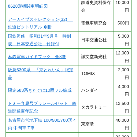
鉄道史資料保存
10,000
8620形機関車明細図
会
円
アーカイブスセレクション(32)
電気車研究会
500円
鉄道ピクトリアル 別冊
国鉄監修 昭和31年9月号 時刻
5,000
日本交通公社
表 日本交通公社 付録付
円
12,000
私鉄電車ガイドブック 全8巻
誠文堂新光社
円
阪急6300系 「京とれいん」限定
2,000
TOMIX
品
円
4,000
限定583系きたぐに10両フル編成
バンダイ
円
トミー弁慶号プラレールセット 鉄
13,500
タカラトミー
道開通百年記念
円
名古屋市営地下鉄 100/500/700形 4
40,000
東京堂
両 中間車 T車
円
22,000