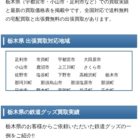
栃木県（宇都宮市・小山市・足利市など）での買取実績
と最新の買取価格表を掲載中です。全国対応で送料無料
の宅配買取と出張費無料の出張買取があります。
栃木県 出張買取対応地域
足利市
市貝町
宇都宮市
大田原市
小山市
鹿沼市
上三川町
さくら市
佐野市
塩谷町
下野市
高根沢町
栃木市
那珂川町
那須烏山市
那須塩原市
那須町
日光市
野木町
芳賀町
益子町
壬生町
真岡市
茂木町
矢板市
栃木県の鉄道グッズ買取実績
栃木県のお客様からご依頼いただいた鉄道グッズの一
例をご紹介!!