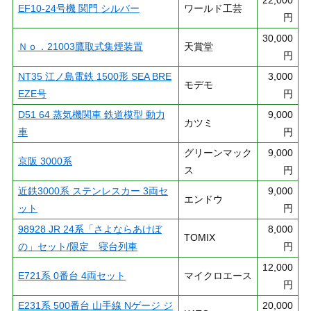
EF10-24号機 関門 シルバー
ワールド工芸
円
30,000
Ｎｏ．21003鷹取式集煙装置
天賞堂
円
NT35 江ノ島電鉄 1500形 SEA BRE
3,000
モデモ
EZE号
円
D51 64 蒸気機関車 鉄道模型 動力
9,000
カツミ
車
円
グリーンマック
9,000
京阪 3000系
ス
円
近鉄3000系 ステンレスカー 3両セ
9,000
エンドウ
ット
円
98928 JR 24系「さよならあけぼ
8,000
TOMIX
の」セット/限定 寝台列車
円
12,000
E721系 0番台 4両セット
マイクロエース
円
E231系 500番台 山手線 Nゲージ ジ
20,000