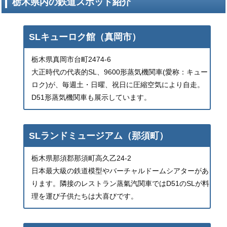
栃木県内の鉄道スポット紹介
SLキューロク館（真岡市）
栃木県真岡市台町2474-6
大正時代の代表的SL、9600形蒸気機関車(愛称：キュー
ロク)が、毎週土・日曜、祝日に圧縮空気により自走。
D51形蒸気機関車も展示しています。
SLランドミュージアム（那須町）
栃木県那須郡那須町高久乙24-2
日本最大級の鉄道模型やバーチャルドームシアターがあ
ります。隣接のレストラン蒸氣汽関車ではD51のSLが料
理を運び子供たちは大喜びです。