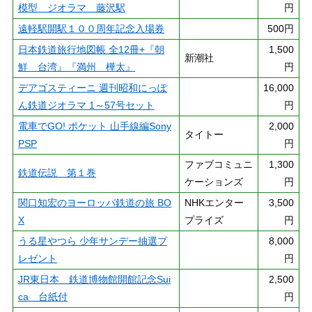
模型 ジオラマ 藤沢駅
円
遠軽駅開駅１００周年記念入場券
500円
日本鉄道旅行地図帳 全12冊+『朝
1,500
新潮社
鮮 台湾』『満州 樺太』
円
デアゴスティーニ 週刊昭和にっぽ
16,000
ん鉄道ジオラマ 1～57号セット
円
電車でGO! ポケット 山手線編Sony
2,000
タイトー
PSP
円
ファブコミュニ
1,300
鉄道伝説 第１巻
ケーションズ
円
関口知宏のヨーロッパ鉄道の旅 BO
NHKエンター
3,500
X
プライズ
円
うる星やつら 少年サンデー抽選プ
8,000
レゼント
円
JR東日本 鉄道博物館開館記念Sui
2,500
ca 台紙付
円