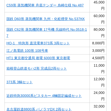
45,000
C59形 蒸気機関車 舟底テンダー 糸崎仕様 No.487
円
60,000
国鉄 D60形 蒸気機関車 九州・化粧煙突 No.537KK
円
国鉄 C62形 蒸気機関車 17号機 呉線時代 No.0518-1
80,000
7
円
HO-1 特急形 直流電車373系 3両セット
8,000円
江ノ島電鉄 100形 108号車
3,000円
HT1 東京都交通局 都電 6000形 東京都電
4,500円
11,000
箱根登山鉄道モハ2形 完成品2両セット
円
12,000
373系 3輌セット
円
24,000
近鉄特急30000系ビスタカー 4輛固定編成セット
円
32,000
名古屋鉄道8800系 パノラマDX 2両セット