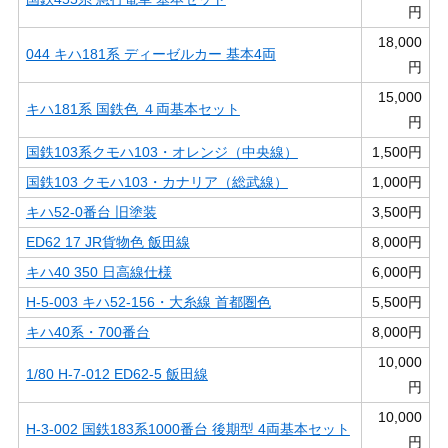
円
18,000
044 キハ181系 ディーゼルカー 基本4両
円
15,000
キハ181系 国鉄色 ４両基本セット
円
国鉄103系クモハ103・オレンジ（中央線）
1,500円
国鉄103 クモハ103・カナリア（総武線）
1,000円
キハ52-0番台 旧塗装
3,500円
ED62 17 JR貨物色 飯田線
8,000円
キハ40 350 日高線仕様
6,000円
H-5-003 キハ52-156・大糸線 首都圏色
5,500円
キハ40系・700番台
8,000円
10,000
1/80 H-7-012 ED62-5 飯田線
円
10,000
H-3-002 国鉄183系1000番台 後期型 4両基本セット
円