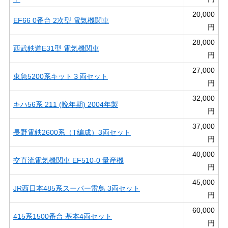
20,000
EF66 0番台 2次型 電気機関車
円
28,000
西武鉄道E31型 電気機関車
円
27,000
東急5200系キット３両セット
円
32,000
キハ56系 211 (晩年期) 2004年製
円
37,000
長野電鉄2600系（T編成）3両セット
円
40,000
交直流電気機関車 EF510-0 量産機
円
45,000
JR西日本485系スーパー雷鳥 3両セット
円
60,000
415系1500番台 基本4両セット
円