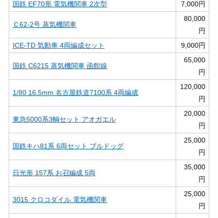
国鉄 EF70形 電気機関車 2次型
7,000円
80,000
Ｃ62-2号 蒸気機関車
円
ICE-TD 気動車 4両編成セット
9,000円
65,000
国鉄 C6215 蒸気機関車 函館線
円
120,000
1/80 16.5mm 名古屋鉄道7100系 4両編成
円
20,000
東急5000系3輌セット アオガエル
円
25,000
国鉄キハ81系 6両セット ブルドッグ
円
35,000
日光形 157系 お召編成 5両
円
25,000
3015 クロコダイル 電気機関車
円