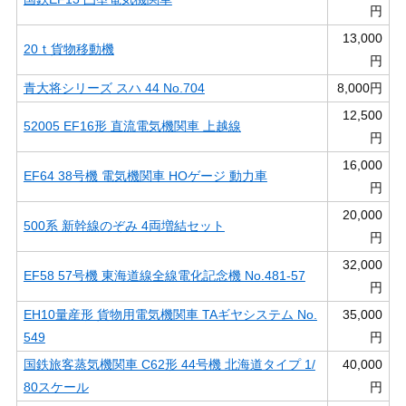
円
13,000
20ｔ貨物移動機
円
青大将シリーズ スハ 44 No.704
8,000円
12,500
52005 EF16形 直流電気機関車 上越線
円
16,000
EF64 38号機 電気機関車 HOゲージ 動力車
円
20,000
500系 新幹線のぞみ 4両増結セット
円
32,000
EF58 57号機 東海道線全線電化記念機 No.481-57
円
EH10量産形 貨物用電気機関車 TAギヤシステム No.
35,000
549
円
国鉄旅客蒸気機関車 C62形 44号機 北海道タイプ 1/
40,000
80スケール
円