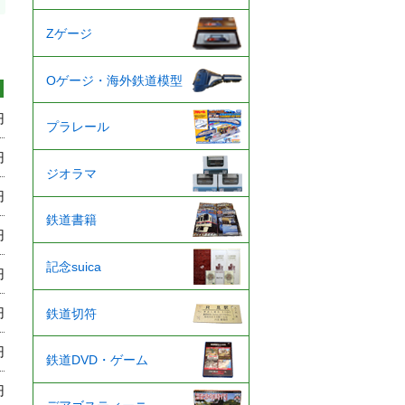
Zゲージ
Oゲージ・海外鉄道模型
円
プラレール
円
ジオラマ
円
鉄道書籍
円
記念suica
円
円
鉄道切符
円
鉄道DVD・ゲーム
円