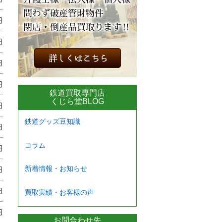
円
円
円
円
鉄道買取専門店
くじら堂BLOG
円
鉄道グッズ豆知識
円
コラム
円
新着情報・お知らせ
円
円
買取実績・お客様の声
円
お問合わせ先