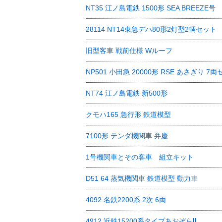
NT35 江ノ島電鉄 1500形 SEA BREEZE号
28114 NT14東急デハ80形2灯型2輌セット
旧型客車 戦前仕様 Wルーフ
NP501 小田急 20000形 RSE あさぎり 7
NT74 江ノ島電鉄 新500形
クモハ165 急行形 鉄道模型
7100形 テンダ機関車 弁慶
1号機関車とその客車 組立キット
D51 64 蒸気機関車 鉄道模型 動力車
4092 名鉄2200系 2次 6両
4912 近鉄15200系タイプあおぞらⅡ