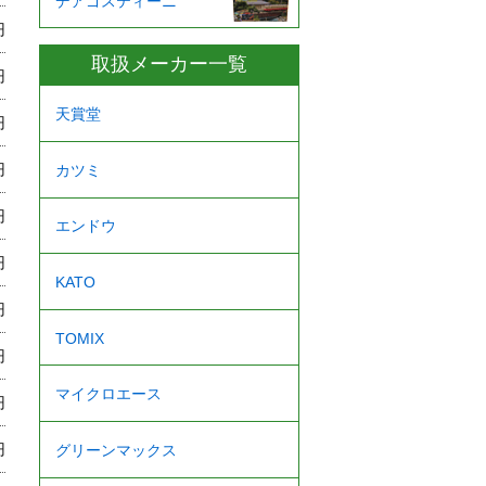
デアゴスティーニ
円
取扱メーカー一覧
円
天賞堂
円
円
カツミ
円
エンドウ
円
KATO
円
TOMIX
円
マイクロエース
円
円
グリーンマックス