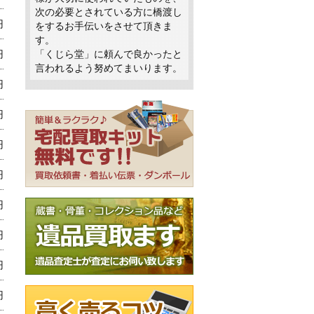
次の必要とされている方に橋渡し
円
をするお手伝いをさせて頂きま
す。
円
「くじら堂」に頼んで良かったと
言われるよう努めてまいります。
円
円
円
円
円
円
円
円