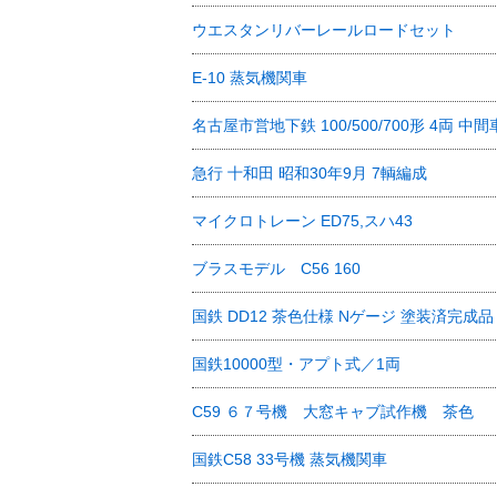
ウエスタンリバーレールロードセット
E-10 蒸気機関車
名古屋市営地下鉄 100/500/700形 4両 中間
急行 十和田 昭和30年9月 7輌編成
マイクロトレーン ED75,スハ43
ブラスモデル C56 160
国鉄 DD12 茶色仕様 Nゲージ 塗装済完成品
国鉄10000型・アプト式／1両
C59 ６７号機 大窓キャブ試作機 茶色
国鉄C58 33号機 蒸気機関車