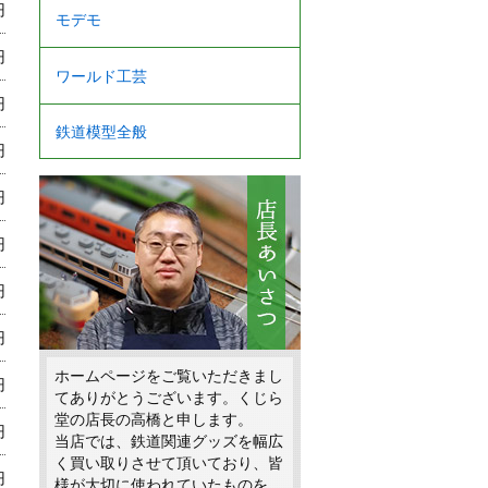
円
モデモ
円
ワールド工芸
円
鉄道模型全般
円
円
円
円
円
ホームページをご覧いただきまし
円
てありがとうございます。くじら
堂の店長の高橋と申します。
円
当店では、鉄道関連グッズを幅広
く買い取りさせて頂いており、皆
円
様が大切に使われていたものを、