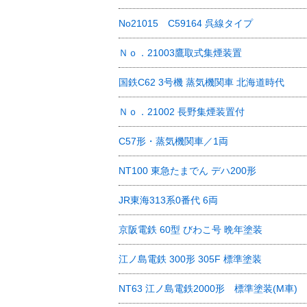
No21015 C59164 呉線タイプ
Ｎｏ．21003鷹取式集煙装置
国鉄C62 3号機 蒸気機関車 北海道時代
Ｎｏ．21002 長野集煙装置付
C57形・蒸気機関車／1両
NT100 東急たまでん デハ200形
JR東海313系0番代 6両
京阪電鉄 60型 びわこ号 晩年塗装
江ノ島電鉄 300形 305F 標準塗装
NT63 江ノ島電鉄2000形 標準塗装(M車)